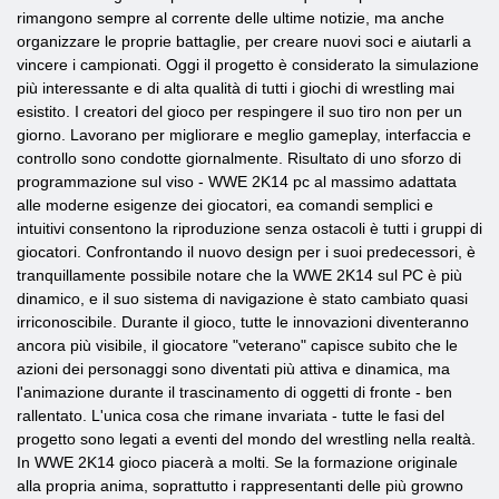
rimangono sempre al corrente delle ultime notizie, ma anche
organizzare le proprie battaglie, per creare nuovi soci e aiutarli a
vincere i campionati. Oggi il progetto è considerato la simulazione
più interessante e di alta qualità di tutti i giochi di wrestling mai
esistito. I creatori del gioco per respingere il suo tiro non per un
giorno. Lavorano per migliorare e meglio gameplay, interfaccia e
controllo sono condotte giornalmente. Risultato di uno sforzo di
programmazione sul viso - WWE 2K14 pc al massimo adattata
alle moderne esigenze dei giocatori, ea comandi semplici e
intuitivi consentono la riproduzione senza ostacoli è tutti i gruppi di
giocatori. Confrontando il nuovo design per i suoi predecessori, è
tranquillamente possibile notare che la WWE 2K14 sul PC è più
dinamico, e il suo sistema di navigazione è stato cambiato quasi
irriconoscibile. Durante il gioco, tutte le innovazioni diventeranno
ancora più visibile, il giocatore "veterano" capisce subito che le
azioni dei personaggi sono diventati più attiva e dinamica, ma
l'animazione durante il trascinamento di oggetti di fronte - ben
rallentato. L'unica cosa che rimane invariata - tutte le fasi del
progetto sono legati a eventi del mondo del wrestling nella realtà.
In WWE 2K14 gioco piacerà a molti. Se la formazione originale
alla propria anima, soprattutto i rappresentanti delle più growno