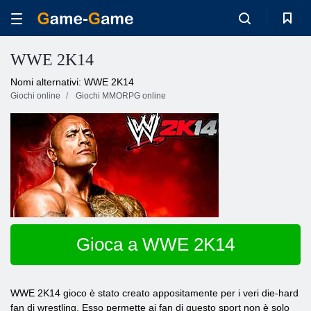
WWE 2K14
Nomi alternativi: WWE 2K14
Giochi online
Giochi MMORPG online
Gioca a WWE 2K14
WWE 2K14 gioco è stato creato appositamente per i veri die-hard
fan di wrestling. Esso permette ai fan di questo sport non è solo