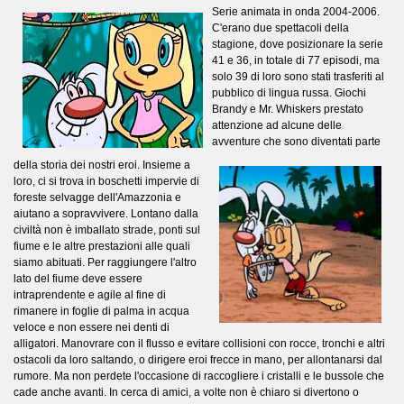
Serie animata in onda 2004-2006.
C'erano due spettacoli della
stagione, dove posizionare la serie
41 e 36, in totale di 77 episodi, ma
solo 39 di loro sono stati trasferiti al
pubblico di lingua russa. Giochi
Brandy e Mr. Whiskers prestato
attenzione ad alcune delle
avventure che sono diventati parte
della storia dei nostri eroi. Insieme a
loro, ci si trova in boschetti impervie di
foreste selvagge dell'Amazzonia e
aiutano a sopravvivere. Lontano dalla
civiltà non è imballato strade, ponti sul
fiume e le altre prestazioni alle quali
siamo abituati. Per raggiungere l'altro
lato del fiume deve essere
intraprendente e agile al fine di
rimanere in foglie di palma in acqua
veloce e non essere nei denti di
alligatori. Manovrare con il flusso e evitare collisioni con rocce, tronchi e altri
ostacoli da loro saltando, o dirigere eroi frecce in mano, per allontanarsi dal
rumore. Ma non perdete l'occasione di raccogliere i cristalli e le bussole che
cade anche avanti. In cerca di amici, a volte non è chiaro si divertono o