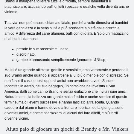
Brandi a malapena tollerare tutte le difficoltà, sempre lamentarsi e
piagnucolare, accusando baffi di tutti i peccati, e qualche volta diventa anche
violento.
Tuttavia, non può essere chiamato fatale, perché a volte dimostra ai bambini
la vera gentilezza e la sensibilità e può scendere a pietà dalle orecchie
amico. A differenza del cane glamour, baffi coniglio atti. E 'solo un magazzino
di abitudini dannose:
prende le sue orecchie e il naso,
disordinato,
gambe e annusando semplicemente ignorante. &Nbsp;
Ma lui è un grande ottimista, gentile e sensibile, ama veramente e perdona il
suo Brandi anche quando si appartiene a lui più o meno e con disprezzo. Se
non fosse il caso, questi opposti amici non avrebbero avuto. Si sono
incontrati in aereo, nel suo bagaglio, un corso che ha investito il Sud
America. Baffi come carino Brandi e senza esitazione che invita i suoi amici.
Naturalmente, la bellezza arrogante molto freddo e anche scettico di questo
termine, ma gli eventi successivi le hanno lasciato altra scelta. Quando
caddero dal piano e hanno dovuto affrontare i pericoli della giungla, sono
diventati amici, e anche sbarazzarsi di alcuni dei loro difetti, e più tardi
divenne vicino.
Aiuto paio di giocare un giochi di Brandy e Mr. Vinkers