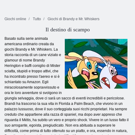
Giochi online
Tutto
Giochi di Brandy e Mr. Whiskers
Il destino di scampo
Basato sulla serie animata
americana ordinario creata da
giochi Brandy e Mr. Whiskers. La
storia racconta di un cane viziato e
glamour di nome Brandy
Herington e baffi coniglio di Mister
sciatta, stupidi e troppo attivi, che
ha incontrato presso l'aereo e si è
schiantato su Amazon. Egli
miracolosamente sopravvissuto e
ora le loro avventure si svolgono in
giungla selvaggia, dove ci sarà un sacco di eventi incredibili e pericolose.
Brandi ha trascorso la sua vita in Florida a Palm Beach, che vivono in un
palazzo lussuoso, dove il suo corteggiata suoi ricchi proprietari. Ha sempre
creduto che appartiene alla razza di spaniel, ma dopo aver appreso che
riguarda il Métis, ha subito un vero e proprio shock. Vivere in un lusso fatto il
suo arrogante, egoista, pregiudicato. Non era abituata a superare le
difficoltà, come prima di tutto ottenuto su un piatto, e ora, essendo in natura,