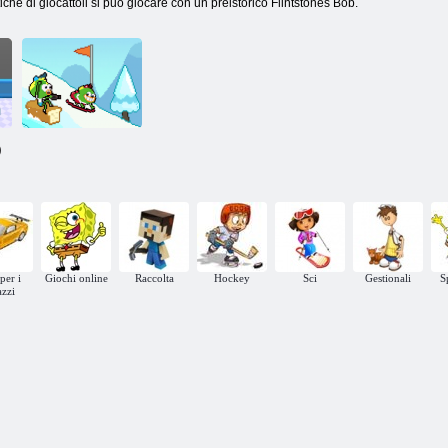
tiche di giocattoli si può giocare con un preistorico Flintstones Bob.
)
Nickelodeon
Champions of
the Chill
per i
Giochi online
Raccolta
Hockey
Sci
Gestionali
S
azzi