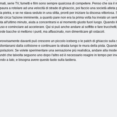
mati, serie TV, fumetti e film sono sempre qualcosa di competere. Penso che sia il 
paura a rotolare ad una velocità di strade di ghiaccio, poi faccio una società atleta p
la pietra, e se ne stava seduto in una slitta, pronti per iniziare la discesa vittoriosa
bi circa l'azione imminente, a quanto pare non era la prima volta ha inviato un sen
ta all'ultimo minuto, aiuta a concentrarsi e al momento giusto fuori luogo. Quando il 
uso e cominciare ad accelerare. Qui si può anche andare al soffitto e fare trucchett
ste bacche si mettono i punti, ma affascinato, non dimenticare gli ostacoli.
rovvisamente davanti può crescere un piccolo iceberg o le patch di ghiaccio sulla s
allontanarsi dalla collisione e continuare la strada lungo le mura della pista. Quand
olazioni. Se volete sperimentare una sensazione più realistica, andare alla moderni
dri che talvolta seguono uno dopo l'altro ed è necessario reagire in tempo per inviar
ando a lato, e bisogna avere questo tasto sulla tastiera.