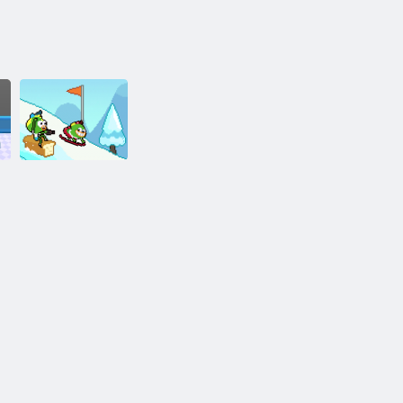
Nickelodeon
Champions of
the Chill