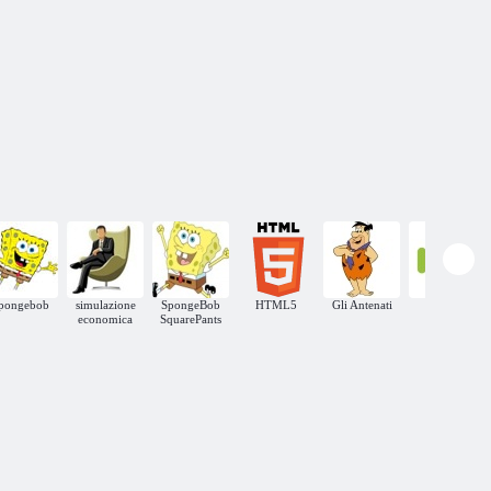
pongebob
simulazione
SpongeBob
HTML5
Gli Antenati
Android
economica
SquarePants