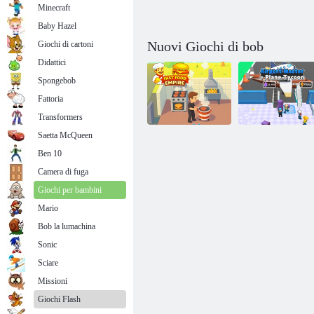
Minecraft
Baby Hazel
Nuovi Giochi di bob
Giochi di cartoni
Didattici
Spongebob
Fattoria
Transformers
Saetta McQueen
Padrone
Ben 10
dell'aeroporto -
Impero di fast
Magnate
Camera di fuga
food
dell'aereo
Giochi per bambini
Mario
Bob la lumachina
Sonic
Sciare
Missioni
Giochi Flash