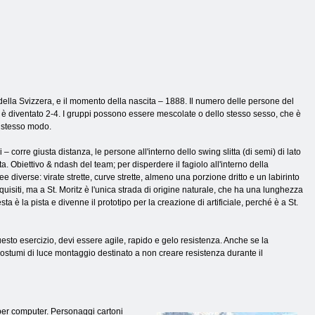
 della Svizzera, e il momento della nascita – 1888. Il numero delle persone del
 è diventato 2-4. I gruppi possono essere mescolate o dello stesso sesso, che è
o stesso modo.
 corre giusta distanza, le persone all'interno dello swing slitta (di semi) di lato
ta. Obiettivo & ndash del team; per disperdere il fagiolo all'interno della
 diverse: virate strette, curve strette, almeno una porzione dritto e un labirinto
 requisiti, ma a St. Moritz è l'unica strada di origine naturale, che ha una lunghezza
ta è la pista e divenne il prototipo per la creazione di artificiale, perché è a St.
uesto esercizio, devi essere agile, rapido e gelo resistenza. Anche se la
 costumi di luce montaggio destinato a non creare resistenza durante il
 per computer. Personaggi cartoni