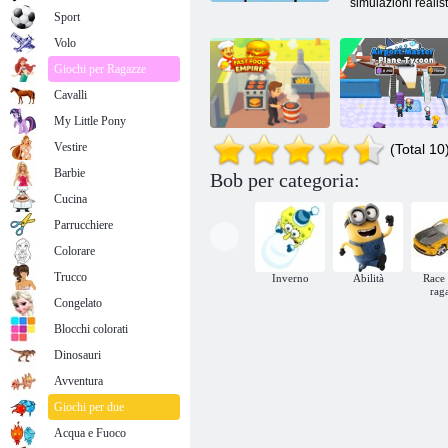
simulazioni realis
Sport
Volo
Giochi per Ragazze
Cavalli
My Little Pony
Vestire
(Total 10
Padrone
Barbie
dell'aeroporto -
Bob per categoria:
Impero di fast
Magnate
Cucina
food
dell'aereo
Parrucchiere
Colorare
Trucco
Inverno
Abilità
Race 
rag
Congelato
Blocchi colorati
Dinosauri
Avventura
Giochi per due
Acqua e Fuoco