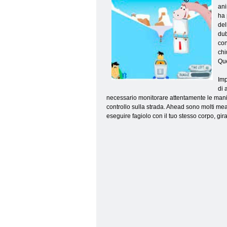
ani
ha 
del
dub
con
chi
Que
Imp
di 
necessario monitorare attentamente le manip
controllo sulla strada. Ahead sono molti mean
eseguire fagiolo con il tuo stesso corpo, gir