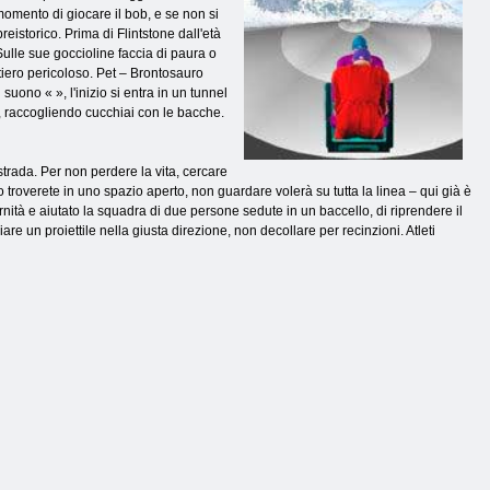
momento di giocare il bob, e se non si
reistorico. Prima di Flintstone dall'età
. Sulle sue goccioline faccia di paura o
tiero pericoloso. Pet – Brontosauro
suono « », l'inizio si entra in un tunnel
i, raccogliendo cucchiai con le bacche.
trada. Per non perdere la vita, cercare
o troverete in uno spazio aperto, non guardare volerà su tutta la linea – qui già è
tà e aiutato la squadra di due persone sedute in un baccello, di riprendere il
e un proiettile nella giusta direzione, non decollare per recinzioni. Atleti