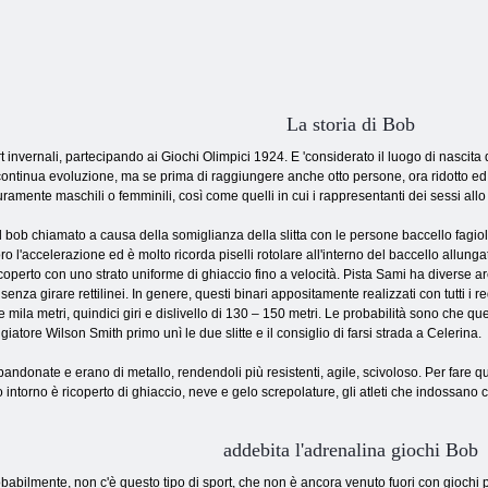
La storia di Bob
t invernali, partecipando ai Giochi Olimpici 1924. E 'considerato il luogo di nascita
continua evoluzione, ma se prima di raggiungere anche otto persone, ora ridotto ed
ramente maschili o femminili, così come quelli in cui i rappresentanti dei sessi all
l bob chiamato a causa della somiglianza della slitta con le persone baccello fagioli –
ro l'accelerazione ed è molto ricorda piselli rotolare all'interno del baccello allunga
operto con uno strato uniforme di ghiaccio fino a velocità. Pista Sami ha diverse aree
la senza girare rettilinei. In genere, questi binari appositamente realizzati con tutti i
e mila metri, quindici giri e dislivello di 130 – 150 metri. Le probabilità sono che ques
giatore Wilson Smith primo unì le due slitte e il consiglio di farsi strada a Celerina.
bandonate e erano di metallo, rendendoli più resistenti, agile, scivoloso. Per fare q
 intorno è ricoperto di ghiaccio, neve e gelo screpolature, gli atleti che indossano
addebita l'adrenalina giochi Bob
babilmente, non c'è questo tipo di sport, che non è ancora venuto fuori con giochi