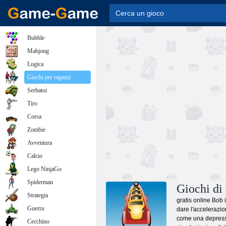
Bubble
Mahjong
Logica
Giochi per ragazzi
Serbatoi
Tiro
Corsa
Zombie
Avventura
Calcio
Lego NinjaGo
Spiderman
Giochi di
Strategia
gratis online Bob 
Guerra
dare l'accelerazio
come una depressio
Cecchino