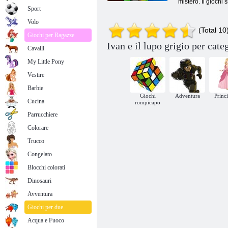
mistero. Il giochi 
Sport
Volo
(Total 10
Giochi per Ragazze
Ivan e il lupo grigio per cate
Cavalli
My Little Pony
Vestire
Barbie
Giochi
Adventura
Princ
Cucina
rompicapo
Parrucchiere
Colorare
Trucco
Congelato
Blocchi colorati
Dinosauri
Avventura
Giochi per due
Acqua e Fuoco