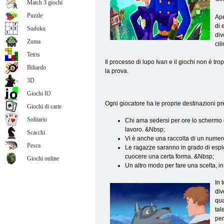
Match 3 giochi
Puzzle
Ape
di 
Sudoku
div
Zuma
cili
Tetris
Il processo di lupo Ivan e il giochi non è tr
Biliardo
la prova.
3D
Giochi IO
Ogni giocatore ha le proprie destinazioni pref
Giochi di carte
Solitario
Chi ama sedersi per ore lo schermo d
lavoro. &Nbsp;
Scacchi
Vi è anche una raccolta di un numero
Pesca
Le ragazze saranno in grado di esplo
cuocere una certa forma. &Nbsp;
Giochi online
Un altro modo per fare una scelta, in
In 
div
qua
tal
per