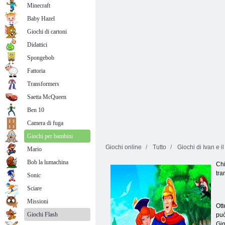
Minecraft
Baby Hazel
Giochi di cartoni
Didattici
Spongebob
Fattoria
Transformers
Saetta McQueen
Ben 10
Camera di fuga
Giochi per bambini
Giochi online
Tutto
Giochi di Ivan e il
Mario
Bob la lumachina
Chi
tra
Sonic
Sciare
Missioni
Ott
Giochi Flash
può
Gin