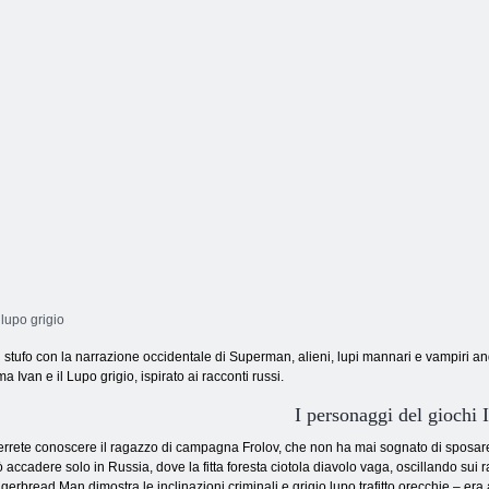
 lupo grigio
 stufo con la narrazione occidentale di Superman, alieni, lupi mannari e vampiri and
ma Ivan e il Lupo grigio, ispirato ai racconti russi.
I personaggi del giochi 
errete conoscere il ragazzo di campagna Frolov, che non ha mai sognato di sposare 
 accadere solo in Russia, dove la fitta foresta ciotola diavolo vaga, oscillando sui 
gerbread Man dimostra le inclinazioni criminali e grigio lupo trafitto orecchie – era