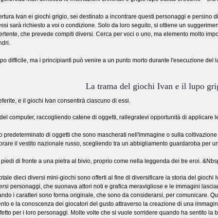
rtura Ivan ei giochi grigio, sei destinato a incontrare questi personaggi e persino 
essi sarà richiesto a voi o condizione. Solo da loro seguito, si ottiene un suggerim
ertente, che prevede compiti diversi. Cerca per voci o uno, ma elemento molto import
ndri.
oppo difficile, ma i principianti può venire a un punto morto durante l'esecuzione del
La trama del giochi Ivan e il lupo gri
erite, e il giochi Ivan consentirà ciascuno di essi.
el computer, raccogliendo catene di oggetti, rallegratevi opportunità di applicare l
 predeterminato di oggetti che sono mascherati nell'immagine o sulla coltivazione d
rare il vestito nazionale russo, scegliendo tra un abbigliamento guardaroba per un
 piedi di fronte a una pietra al bivio, proprio come nella leggenda dei tre eroi. &Nbs
totale dieci diversi mini-giochi sono offerti al fine di diversificare la storia del giochi
ersi personaggi, che suonava attori noti e grafica meravigliose e le immagini lasc
ndo i caratteri sono forma originale, che sono da considerarsi, per comunicare. Ques
ento e la conoscenza dei giocatori del gusto attraverso la creazione di una immagi
fetto per i loro personaggi. Molte volte che si vuole sorridere quando ha sentito la bu