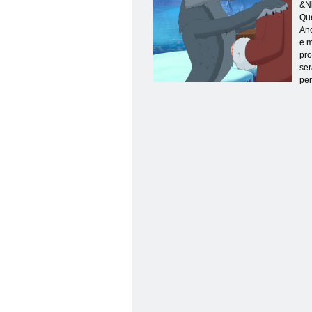
&N
Que
Anc
e m
pro
ser
per