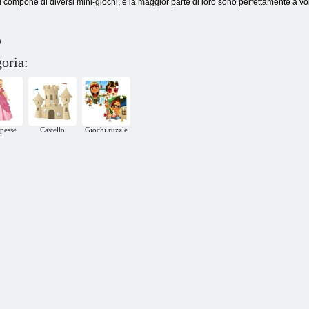
si compone di diversi mini-giochi, e la maggior parte di loro sono perfettamente a voi fa
)
goria:
ipesse
Castello
Giochi ruzzle