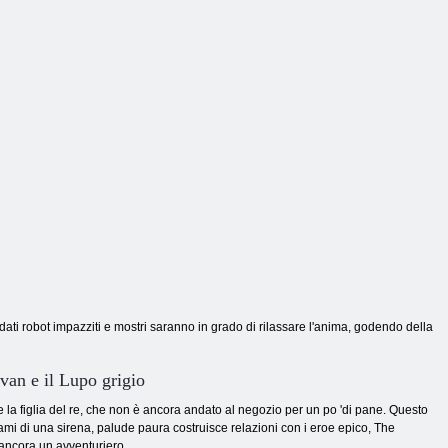
ati robot impazziti e mostri saranno in grado di rilassare l'anima, godendo della
Ivan e il Lupo grigio
la figlia del re, che non è ancora andato al negozio per un po 'di pane. Questo
rami di una sirena, palude paura costruisce relazioni con i eroe epico, The
 ancora un avventuriero.