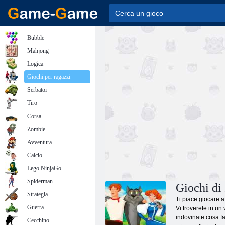
Bubble
Mahjong
Logica
Giochi per ragazzi
Serbatoi
Tiro
Corsa
Zombie
Avventura
Calcio
Lego NinjaGo
Spiderman
Giochi di 
Strategia
Ti piace giocare a 
Guerra
Vi troverete in un 
indovinate cosa f
Cecchino