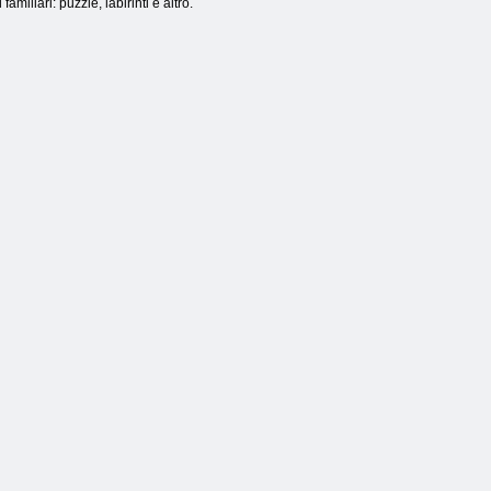
miliari: puzzle, labirinti e altro.