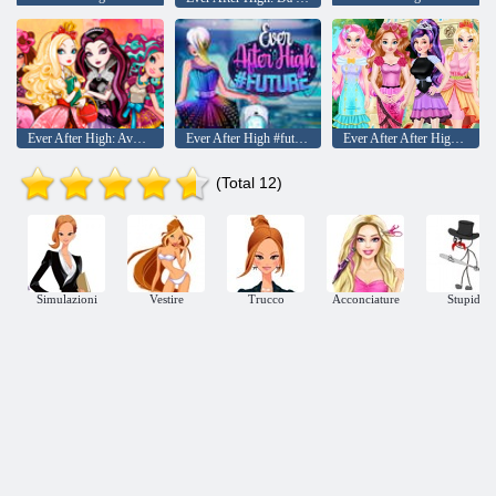
Ever After High: Avventura
Ever After High #futuro
Ever After After High Makeover Party
(Total 12)
Simulazioni
Vestire
Trucco
Acconciature
Stupidi