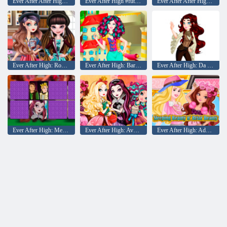
Ever After After High Bolls #Kidcore
Ever After High #futuro
Ever After After High Makeover Party
Ever After High: Roomies Fairytale
Ever After High: Barbie stile di alta vestire
Ever After High: Da colorare per bambini
Ever After High: Memo Deluxe
Ever After High: Avventura
Ever After High: Addormentata e ' Briar bellezza