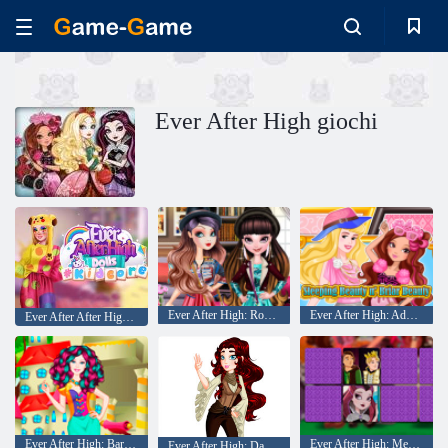
Ever After High giochi
Ever After High: Roomies Fairytale
Ever After High: Addormentata e ' Briar bellezza
Ever After After High Bolls #Kidcore
Ever After High: Barbie stile di alta vestire
Ever After High: Memo Deluxe
Ever After High: Da colorare per bambini