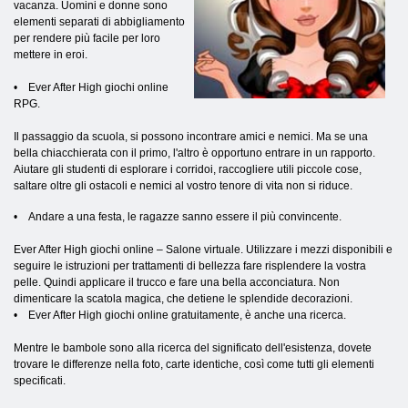
vacanza. Uomini e donne sono
elementi separati di abbigliamento
per rendere più facile per loro
mettere in eroi.
• Ever After High giochi online
RPG.
Il passaggio da scuola, si possono incontrare amici e nemici. Ma se una
bella chiacchierata con il primo, l'altro è opportuno entrare in un rapporto.
Aiutare gli studenti di esplorare i corridoi, raccogliere utili piccole cose,
saltare oltre gli ostacoli e nemici al vostro tenore di vita non si riduce.
• Andare a una festa, le ragazze sanno essere il più convincente.
Ever After High giochi online – Salone virtuale. Utilizzare i mezzi disponibili e
seguire le istruzioni per trattamenti di bellezza fare risplendere la vostra
pelle. Quindi applicare il trucco e fare una bella acconciatura. Non
dimenticare la scatola magica, che detiene le splendide decorazioni.
• Ever After High giochi online gratuitamente, è anche una ricerca.
Mentre le bambole sono alla ricerca del significato dell'esistenza, dovete
trovare le differenze nella foto, carte identiche, così come tutti gli elementi
specificati.