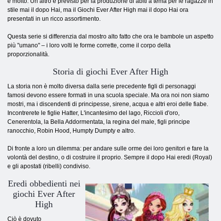
è molto. Un altro è previsto per la produzione di abiti a tema per le ragazze in
stile mai il dopo Hai, ma il Giochi Ever After High mai il dopo Hai ora
presentati in un ricco assortimento.
Questa serie si differenzia dal mostro alto fatto che ora le bambole un aspetto
più "umano" – i loro volti le forme corrette, come il corpo della
proporzionalità.
Storia di giochi Ever After High
La storia non è molto diversa dalla serie precedente figli di personaggi
famosi devono essere formati in una scuola speciale. Ma ora noi non siamo
mostri, ma i discendenti di principesse, sirene, acqua e altri eroi delle fiabe.
Incontrerete le figlie Hatter, L'incantesimo del lago, Riccioli d'oro,
Cenerentola, la Bella Addormentata, la regina del male, figli principe
ranocchio, Robin Hood, Humpty Dumpty e altro.
Di fronte a loro un dilemma: per andare sulle orme dei loro genitori e fare la
volontà del destino, o di costruire il proprio. Sempre il dopo Hai eredi (Royal)
e gli apostati (ribelli) condiviso.
Eredi obbedienti nei
giochi Ever After
High
Ciò è dovuto