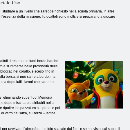
eciale Oso
tudiare a un livello che sarebbe richiesto nella scuola primaria. In altre
e l'essenza della missione. I giocattoli sono molti, e si preparano a giocare
ttoli direttamente fuori bordo barche.
o e si immerse nelle profondità delle
loccati nel corallo, è sceso fino in
ella borsa, si può salire a bordo, ma
, ma dopo tutti i lavori che saranno
ste, eliminando superfluo. Memoria
e dopo mischiare distribuirli nella
 ripulire la spazzatura sul prato, e poi
vetro nell'altra, e il terzo – lattine.
 ravvivare l'atmosfera. Le foto scattate dal film, e se hai visto, sai subito il