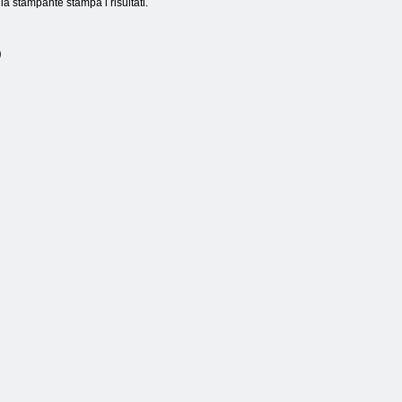
la stampante stampa i risultati.
)