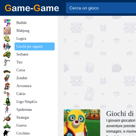
Bubble
Mahjong
Logica
Giochi per ragazzi
Serbatoi
Tiro
Corsa
Zombie
Avventura
Calcio
Lego NinjaGo
Spiderman
Giochi di
Strategia
I giovani giocator
Guerra
avventure prende i
immagini, e risolve
Cecchino