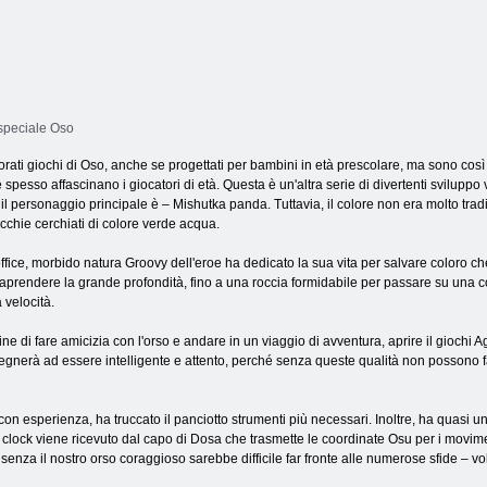
 speciale Oso
orati giochi di Oso, anche se progettati per bambini in età prescolare, ma sono così d
 spesso affascinano i giocatori di età. Questa è un'altra serie di divertenti sviluppo 
 il personaggio principale è – Mishutka panda. Tuttavia, il colore non era molto trad
cchie cerchiati di colore verde acqua.
office, morbido natura Groovy dell'eroe ha dedicato la sua vita per salvare coloro c
raprendere la grande profondità, fino a una roccia formidabile per passare su una co
a velocità.
fine di fare amicizia con l'orso e andare in un viaggio di avventura, aprire il giochi 
egnerà ad essere intelligente e attento, perché senza queste qualità non possono fa
on esperienza, ha truccato il panciotto strumenti più necessari. Inoltre, ha quasi u
di clock viene ricevuto dal capo di Dosa che trasmette le coordinate Osu per i movime
 senza il nostro orso coraggioso sarebbe difficile far fronte alle numerose sfide – vo