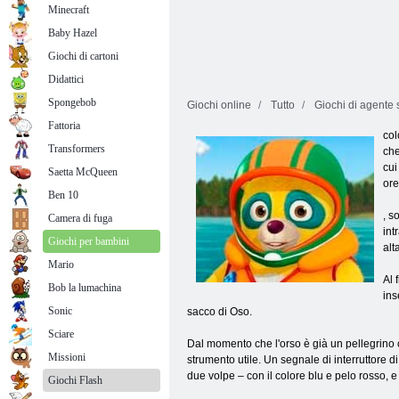
Minecraft
Baby Hazel
Giochi di cartoni
Didattici
Spongebob
Giochi online
Tutto
Giochi di agente
Fattoria
col
Transformers
che
cui
Saetta McQueen
ore
Ben 10
, s
Camera di fuga
int
Giochi per bambini
alt
Mario
Al 
Bob la lumachina
ins
Sonic
sacco di Oso.
Sciare
Dal momento che l'orso è già un pellegrino c
Missioni
strumento utile. Un segnale di interruttore 
due volpe – con il colore blu e pelo rosso, e
Giochi Flash