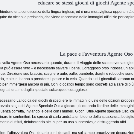
educare se stessi giochi di giochi Agente sp
hiedono una conoscenza della lingua inglese, ed è una meravigliosa opportunità di s
uire da vicino la preistoria, che viene raccontato nelle immagini all'inizio per capir
La pace e l'avventura Agente Oso
 volta Agente Oso necessario quando, durante il viaggio delle scatole versato gioca
la può essere fatto – è necessario salvare il bene. Coraggioso orso indossa un abit
ue. Direzione suo braccio, scegliere auto, palle, bambole, draghi e robot che sono b
do, e alcuni hanno a prendere il pesce e la vela. Quando tutti i giocattoli saranno n
o per immergersi ancora di più. Ogni giocattoli tempo sono costretti ad alzare di più
egnati una medaglia speciale subacqueo coraggioso.
ecessario La logica del giochi di scegliere le immagini giuste delle opzioni propo
forzata se giochi Agente Speciale Oso a giocare, ricordando l'ordine delle immagini, 
uenza corretta, inviando le celle con i numeri. Giochi Utile Agente speciale Oso, che
inare in contenitori. Lo spreco di carta andrà a un bidone della spazzatura, bottiglie di 
imento di rifiuti, rielaborando alcuni per un uso successivo, e distruggendo altri.
e l'attrezzatura Osu, dotarlo con i dettagli, ma sul campo organizzare decorazioni per