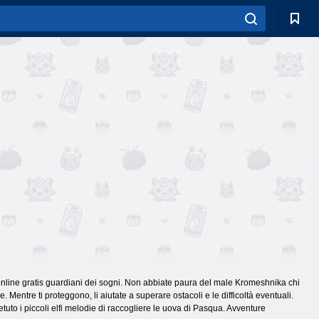
i online gratis guardiani dei sogni. Non abbiate paura del male Kromeshnika chi
entre ti proteggono, li aiutate a superare ostacoli e le difficoltà eventuali.
tuto i piccoli elfi melodie di raccogliere le uova di Pasqua. Avventure