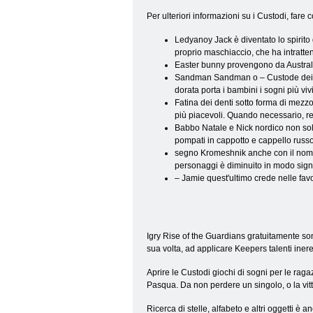
Per ulteriori informazioni su i Custodi, fare
Ledyanoy Jack è diventato lo spirito
proprio maschiaccio, che ha intratt
Easter bunny provengono da Australi
Sandman Sandman o – Custode dei so
dorata porta i bambini i sogni più vivi
Fatina dei denti sotto forma di mezz
più piacevoli. Quando necessario, res
Babbo Natale e Nick nordico non solo 
pompati in cappotto e cappello russ
segno Kromeshnik anche con il nome d
personaggi è diminuito in modo signi
– Jamie quest'ultimo crede nelle fav
Igry Rise of the Guardians gratuitamente son
sua volta, ad applicare Keepers talenti inere
Aprire le Custodi giochi di sogni per le rag
Pasqua. Da non perdere un singolo, o la vitto
Ricerca di stelle, alfabeto e altri oggetti è