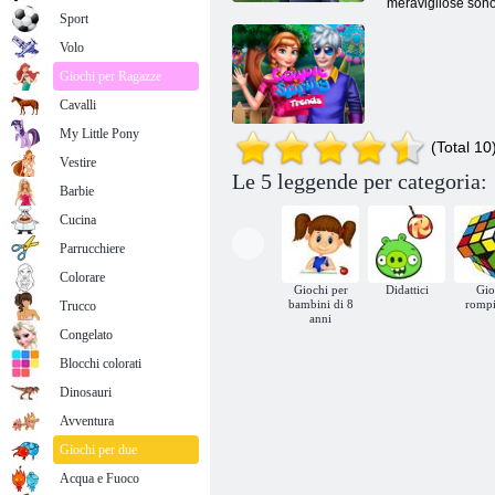
meravigliose sono 
Sport
Volo
Giochi per Ragazze
Cavalli
My Little Pony
(Total 10
Vestire
Tendenze
Le 5 leggende per categoria:
primavera
Barbie
Coppia
Cucina
Parrucchiere
Colorare
Giochi per
Didattici
Gio
bambini di 8
romp
Trucco
anni
Congelato
Blocchi colorati
Dinosauri
Avventura
Giochi per due
Acqua e Fuoco