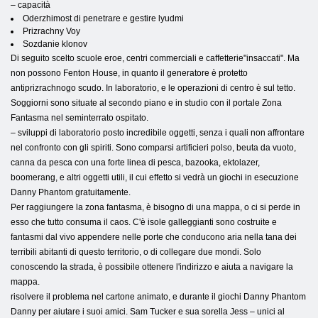
– capacità
Oderzhimost di penetrare e gestire lyudmi
Prizrachny Voy
Sozdanie klonov
Di seguito scelto scuole eroe, centri commerciali e caffetterie"insaccati". Ma
non possono Fenton House, in quanto il generatore è protetto
antiprizrachnogo scudo. In laboratorio, e le operazioni di centro è sul tetto.
Soggiorni sono situate al secondo piano e in studio con il portale Zona
Fantasma nel seminterrato ospitato.
– sviluppi di laboratorio posto incredibile oggetti, senza i quali non affrontare
nel confronto con gli spiriti. Sono comparsi artificieri polso, beuta da vuoto,
canna da pesca con una forte linea di pesca, bazooka, ektolazer,
boomerang, e altri oggetti utili, il cui effetto si vedrà un giochi in esecuzione
Danny Phantom gratuitamente.
Per raggiungere la zona fantasma, è bisogno di una mappa, o ci si perde in
esso che tutto consuma il caos. C'è isole galleggianti sono costruite e
fantasmi dal vivo appendere nelle porte che conducono aria nella tana dei
terribili abitanti di questo territorio, o di collegare due mondi. Solo
conoscendo la strada, è possibile ottenere l'indirizzo e aiuta a navigare la
mappa.
risolvere il problema nel cartone animato, e durante il giochi Danny Phantom
Danny per aiutare i suoi amici. Sam Tucker e sua sorella Jess – unici al