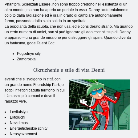
Phantom. Scienziati Essere, non sono troppo credono nell'esistenza di un
altro mondo, ma non ha aperto un portale in esso. Danny accidentalmente
colpito dalla radiazione ed è ora in grado di cambiare autonomamente
forma, passando dallo stato solido in un spettrale.
La popolarità della scuola, che non usa, ed è considerato strano. Ma quando
un certo numero di amici, non si può ignorare gli adolescenti stupidi. Danny
è apparso – una grande missione per distruggere gli spiriti. Quando diventa
un fantasma, gode Talent Got:
Pogodnye sily
Zamorozka
Okruzhenie e stile di vita Denni
eventi che si svolgono in città con
un grande nome Friendship Park, e
sotto i riflettori caduta territorio in cui
i fantasmi più comuni e dove il
ragazzo vive.
Levitatsiya
Ektoluchi
Nevidimost
Energeticheskie schity
Neosyazaemost