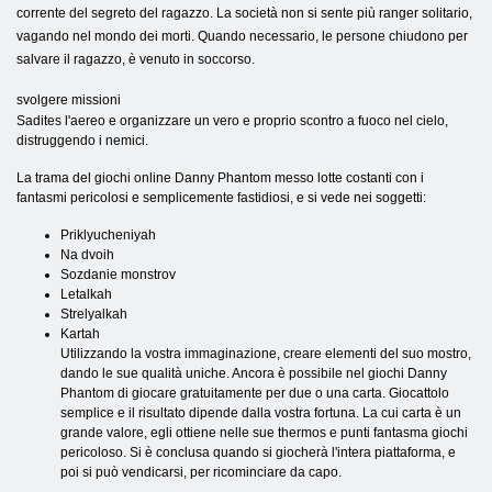
corrente del segreto del ragazzo. La società non si sente più ranger solitario,
vagando nel mondo dei morti. Quando necessario, le persone chiudono per
salvare il ragazzo, è venuto in soccorso.
svolgere missioni
Sadites l'aereo e organizzare un vero e proprio scontro a fuoco nel cielo,
distruggendo i nemici.
La trama del giochi online Danny Phantom messo lotte costanti con i
fantasmi pericolosi e semplicemente fastidiosi, e si vede nei soggetti:
Priklyucheniyah
Na dvoih
Sozdanie monstrov
Letalkah
Strelyalkah
Kartah
Utilizzando la vostra immaginazione, creare elementi del suo mostro,
dando le sue qualità uniche. Ancora è possibile nel giochi Danny
Phantom di giocare gratuitamente per due o una carta. Giocattolo
semplice e il risultato dipende dalla vostra fortuna. La cui carta è un
grande valore, egli ottiene nelle sue thermos e punti fantasma giochi
pericoloso. Si è conclusa quando si giocherà l'intera piattaforma, e
poi si può vendicarsi, per ricominciare da capo.