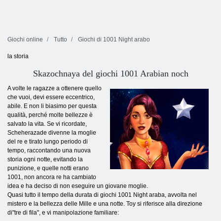
Giochi online
Tutto
Giochi di 1001 Night arabo
la storia
Skazochnaya del giochi 1001 Arabian noch
A volte le ragazze a ottenere quello
che vuoi, devi essere eccentrico,
abile. E non li biasimo per questa
qualità, perché molte bellezze è
salvato la vita. Se vi ricordate,
Scheherazade divenne la moglie
del re e tirato lungo periodo di
tempo, raccontando una nuova
storia ogni notte, evitando la
punizione, e quelle notti erano
1001, non ancora re ha cambiato
idea e ha deciso di non eseguire un giovane moglie.
Quasi tutto il tempo della durata di giochi 1001 Night araba, avvolta nel
mistero e la bellezza delle Mille e una notte. Toy si riferisce alla direzione
di"tre di fila", e vi manipolazione familiare: