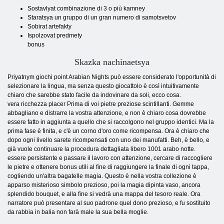
Sostavlyat combinazione di 3 o più kamney
Staratsya un gruppo di un gran numero di samotsvetov
Sobirat artefakty
Ispolzovat predmety
bonus
Skazka nachinaetsya
Priyatnym giochi point Arabian Nights può essere considerato l'opportunità di
selezionare la lingua, ma senza questo giocattolo è così intuitivamente
chiaro che sarebbe stato facile da indovinare da soli, ecco cosa.
vera ricchezza placer Prima di voi pietre preziose scintillanti. Gemme
abbagliano e distrarre la vostra attenzione, e non è chiaro cosa dovrebbe
essere fatto in aggiunta a quello che si raccolgono nel gruppo identici. Ma la
prima fase è finita, e c'è un corno d'oro come ricompensa. Ora è chiaro che
dopo ogni livello sarete ricompensati con uno dei manufatti. Beh, è ​​bello, e
già vuole continuare la procedura dettagliata libero 1001 arabo notte.
essere persistente e passare il lavoro con attenzione, cercare di raccogliere
le pietre e ottenere bonus utili al fine di raggiungere la finale di ogni tappa,
cogliendo un'altra bagatelle magia. Questo è nella vostra collezione è
apparso misterioso simbolo prezioso, poi la magia dipinta vaso, ancora
splendido bouquet, e alla fine si vedrà una mappa del tesoro reale. Ora
narratore può presentare al suo padrone quel dono prezioso, e fu sostituito
da rabbia in balia non farà male la sua bella moglie.