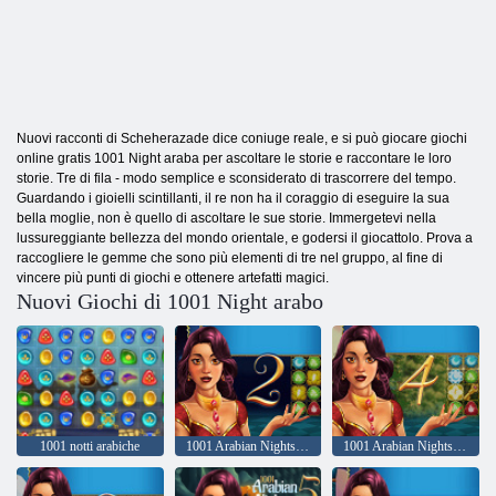
Nuovi racconti di Scheherazade dice coniuge reale, e si può giocare giochi
online gratis 1001 Night araba per ascoltare le storie e raccontare le loro
storie. Tre di fila - modo semplice e sconsiderato di trascorrere del tempo.
Guardando i gioielli scintillanti, il re non ha il coraggio di eseguire la sua
bella moglie, non è quello di ascoltare le sue storie. Immergetevi nella
lussureggiante bellezza del mondo orientale, e godersi il giocattolo. Prova a
raccogliere le gemme che sono più elementi di tre nel gruppo, al fine di
vincere più punti di giochi e ottenere artefatti magici.
Nuovi Giochi di 1001 Night arabo
1001 notti arabiche
1001 Arabian Nights 2: Aladino e la lampada magica
1001 Arabian Nights 4: il re e il suo Falcon