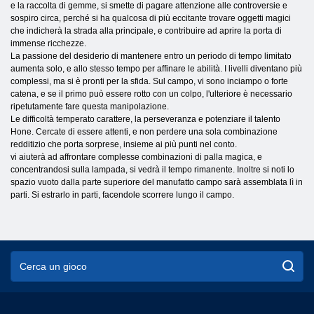
e la raccolta di gemme, si smette di pagare attenzione alle controversie e
sospiro circa, perché si ha qualcosa di più eccitante trovare oggetti magici
che indicherà la strada alla principale, e contribuire ad aprire la porta di
immense ricchezze.
La passione del desiderio di mantenere entro un periodo di tempo limitato
aumenta solo, e allo stesso tempo per affinare le abilità. I livelli diventano più
complessi, ma si è pronti per la sfida. Sul campo, vi sono inciampo o forte
catena, e se il primo può essere rotto con un colpo, l'ulteriore è necessario
ripetutamente fare questa manipolazione.
Le difficoltà temperato carattere, la perseveranza e potenziare il talento
Hone. Cercate di essere attenti, e non perdere una sola combinazione
redditizio che porta sorprese, insieme ai più punti nel conto.
vi aiuterà ad affrontare complesse combinazioni di palla magica, e
concentrandosi sulla lampada, si vedrà il tempo rimanente. Inoltre si noti lo
spazio vuoto dalla parte superiore del manufatto campo sarà assemblata lì in
parti. Si estrarlo in parti, facendole scorrere lungo il campo.