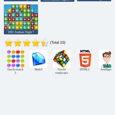
1001 Arabian Night 7
(Total 10)
Giochi match
Math3
Giochi
HTML5
Intelligenza
3
rompicapo