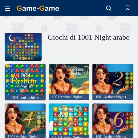
Giochi di 1001 Night arabo
1001 Arabian Nights 5: Sinbad the Seaman
1001 Arabian Nights 2: Aladino e la lampada magica
1001 notti arabiche
1001 Arabian Nights 4: il re e il suo Falcon
1001 Arabian Nights 6: Alibaba ei 40 ladroni
1001 Arabian Nights 2: il pescatore e il jinni