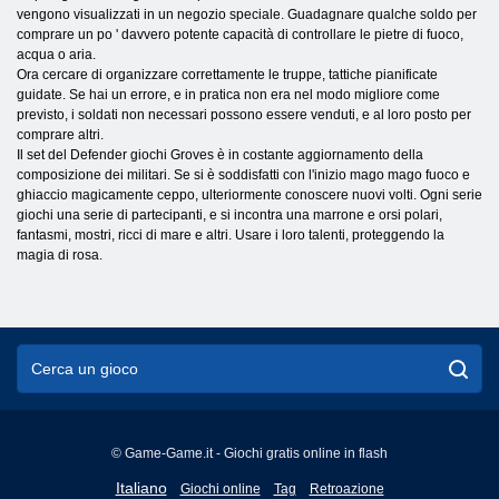
vengono visualizzati in un negozio speciale. Guadagnare qualche soldo per
comprare un po ' davvero potente capacità di controllare le pietre di fuoco,
acqua o aria.
Ora cercare di organizzare correttamente le truppe, tattiche pianificate
guidate. Se hai un errore, e in pratica non era nel modo migliore come
previsto, i soldati non necessari possono essere venduti, e al loro posto per
comprare altri.
Il set del Defender giochi Groves è in costante aggiornamento della
composizione dei militari. Se si è soddisfatti con l'inizio mago mago fuoco e
ghiaccio magicamente ceppo, ulteriormente conoscere nuovi volti. Ogni serie
giochi una serie di partecipanti, e si incontra una marrone e orsi polari,
fantasmi, mostri, ricci di mare e altri. Usare i loro talenti, proteggendo la
magia di rosa.
© Game-Game.it - Giochi gratis online in flash
English
Italiano
Giochi online
Tag
Retroazione