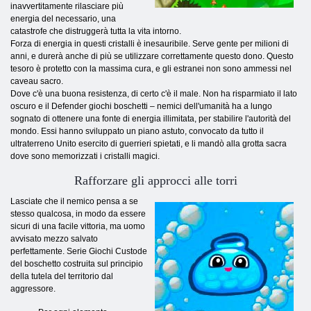
inavvertitamente rilasciare più
energia del necessario, una
catastrofe che distruggerà tutta la vita intorno.
Forza di energia in questi cristalli è inesauribile. Serve gente per milioni di
anni, e durerà anche di più se utilizzare correttamente questo dono. Questo
tesoro è protetto con la massima cura, e gli estranei non sono ammessi nel
caveau sacro.
Dove c'è una buona resistenza, di certo c'è il male. Non ha risparmiato il lato
oscuro e il Defender giochi boschetti – nemici dell'umanità ha a lungo
sognato di ottenere una fonte di energia illimitata, per stabilire l'autorità del
mondo. Essi hanno sviluppato un piano astuto, convocato da tutto il
ultraterreno Unito esercito di guerrieri spietati, e li mandò alla grotta sacra
dove sono memorizzati i cristalli magici.
Rafforzare gli approcci alle torri
Lasciate che il nemico pensa a se
stesso qualcosa, in modo da essere
sicuri di una facile vittoria, ma uomo
avvisato mezzo salvato
perfettamente. Serie Giochi Custode
del boschetto costruita sul principio
della tutela del territorio dal
aggressore.