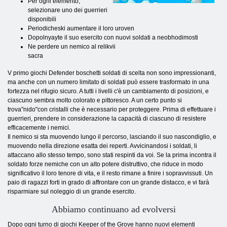
Per ogni elemento,
selezionare uno dei guerrieri
disponibili
Periodicheski aumentare il loro uroven
Dopolnyayte il suo esercito con nuovi soldati a neobhodimosti
Ne perdere un nemico al relikvii
sacra
V primo giochi Defender boschetti soldati di scelta non sono impressionanti,
ma anche con un numero limitato di soldati può essere trasformato in una
fortezza nel rifugio sicuro. A tutti i livelli c'è un cambiamento di posizioni, e
ciascuno sembra molto colorato e pittoresco. A un certo punto si
trova"nido"con cristalli che è necessario per proteggere. Prima di effettuare i
guerrieri, prendere in considerazione la capacità di ciascuno di resistere
efficacemente i nemici.
Il nemico si sta muovendo lungo il percorso, lasciando il suo nascondiglio, e
muovendo nella direzione esatta dei reperti. Avvicinandosi i soldati, li
attaccano allo stesso tempo, sono stati respinti da voi. Se la prima incontra il
soldato forze nemiche con un alto potere distruttivo, che riduce in modo
significativo il loro tenore di vita, e il resto rimane a finire i sopravvissuti. Un
paio di ragazzi forti in grado di affrontare con un grande distacco, e vi farà
risparmiare sul noleggio di un grande esercito.
Abbiamo continuano ad evolversi
Dopo ogni turno di giochi Keeper of the Grove hanno nuovi elementi