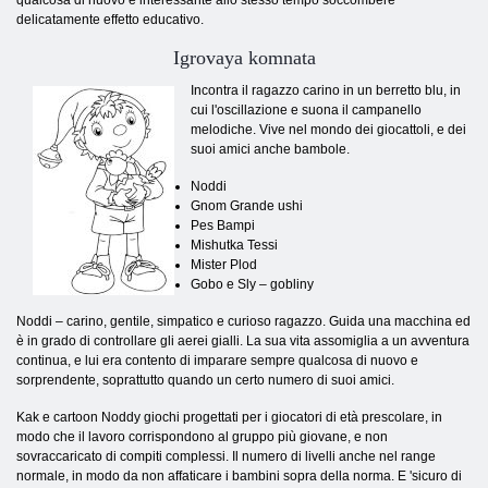
qualcosa di nuovo e interessante allo stesso tempo soccombere
delicatamente effetto educativo.
Igrovaya komnata
Incontra il ragazzo carino in un berretto blu, in
cui l'oscillazione e suona il campanello
melodiche. Vive nel mondo dei giocattoli, e dei
suoi amici anche bambole.
Noddi
Gnom Grande ushi
Pes Bampi
Mishutka Tessi
Mister Plod
Gobo e Sly – gobliny
Noddi – carino, gentile, simpatico e curioso ragazzo. Guida una macchina ed
è in grado di controllare gli aerei gialli. La sua vita assomiglia a un avventura
continua, e lui era contento di imparare sempre qualcosa di nuovo e
sorprendente, soprattutto quando un certo numero di suoi amici.
Kak e cartoon Noddy giochi progettati per i giocatori di età prescolare, in
modo che il lavoro corrispondono al gruppo più giovane, e non
sovraccaricato di compiti complessi. Il numero di livelli anche nel range
normale, in modo da non affaticare i bambini sopra della norma. E 'sicuro di