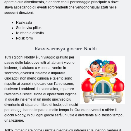
aprire alcun divertimento, e andare con il personaggio principale a dove
stava aspettando gli eventi sorprendenti che vengono visualizzati nelle
seguenti direzioni:
Raskraski
Sortirovka plitok
Izuchenie alfavita
Poisk form
Razvivaemsya giocare Noddi
Tutti i giochi Noddy è un viaggio gratuito per
paese delle fate, dove tutti gli abitanti vivono
insieme, si aiutano a vicenda, venire in
soccorso, divertirsi insieme e imparare.
Giocattoli non meno curiosa e talento sono
rispetto ai bambini giocare con l'altro scene,
risolvere i problemi di matematica, imparare
l'alfabeto e l'esecuzione di operazioni logiche.
In questo insieme in un modo giochiso più
divertente di stipare un libro di testo, ed i nostri
personaggi hanno imparato molto tempo fa. Ora erano venuti a offrire il
giochi Noddy, in cui ogni giochi sarà un utile e divertente allo stesso tempo,
una lezione.
Tolko immaginare come i puzzle pieghevoli interessante, per poi vedere il