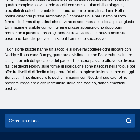
quadro completo, dove sarete accolti con sorrisi automobili orologeria,
giocattoli di peluche, bambole di legno, gnomi e animali parlanti. Nella
nostra categoria puzzle sembrano più comprensibile per i bambini sotto
forma – in forma di quadrati che devono essere messi sul sito al posto giusto.
L'immagine è visibile con toni tenui e piazze appaiono uno dopo ogni
premendo il pulsante rosso. Quando si trova vicino alla piazza della sua
posizione, fare clic per visualizzare il frammento successivo.
Takih storie puzzle hanno un sacco, e si deve raccogliere ogni giocare con
Noddy e il suo cane Bumpy, guardare a visitare il nano Bolsheuhu, salutare
tutti gli abitanti del giocattolo del paese. Ti piacerà passare attraverso diverse
fasi del giochi Noddy sulle forme di ricerca che sono nascosti nella foto, e poi
offre tre livelli di difficoltà a imparare l'alfabeto inglese insieme ai personaggi.
Bene, e, infine, dipingere le poche immagini con Noddy, il suo cagnolino
preferito Irregolare e altri incredibile storia che fascino, dando emozioni
positive.