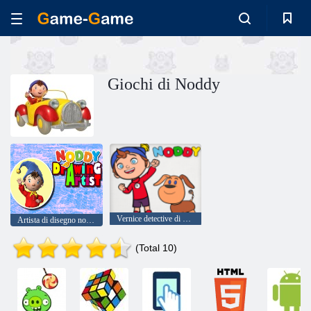
Giochi di Noddy
Vernice detective di Noddy Toyland
Artista di disegno noddy
(Total 10)