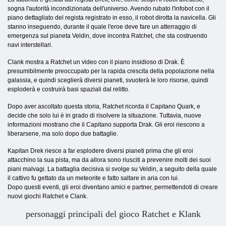
sogna l'autorità incondizionata dell'universo. Avendo rubato l'infobot con il
piano dettagliato del regista registrato in esso, il robot dirotta la navicella. Gli
stanno inseguendo, durante il quale l'eroe deve fare un atterraggio di
emergenza sul pianeta Veldin, dove incontra Ratchet, che sta costruendo
navi interstellari.
Clank mostra a Ratchet un video con il piano insidioso di Drak. È
presumibilmente preoccupato per la rapida crescita della popolazione nella
galassia, e quindi sceglierà diversi pianeti, svuoterà le loro risorse, quindi
esploderà e costruirà basi spaziali dal relitto.
Dopo aver ascoltato questa storia, Ratchet ricorda il Capitano Quark, e
decide che solo lui è in grado di risolvere la situazione. Tuttavia, nuove
informazioni mostrano che il Capitano supporta Drak. Gli eroi riescono a
liberarsene, ma solo dopo due battaglie.
Kapitan Drek riesce a far esplodere diversi pianeti prima che gli eroi
attacchino la sua pista, ma da allora sono riusciti a prevenire molti dei suoi
piani malvagi. La battaglia decisiva si svolge su Veldin, a seguito della quale
il cattivo fu gettato da un meteorite e fatto saltare in aria con lui.
Dopo questi eventi, gli eroi diventano amici e partner, permettendoti di creare
nuovi giochi Ratchet e Clank.
personaggi principali del gioco Ratchet e Klank