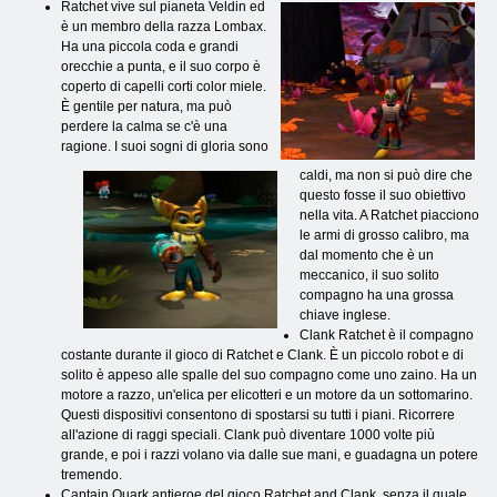
Ratchet vive sul pianeta Veldin ed
è un membro della razza Lombax.
Ha una piccola coda e grandi
orecchie a punta, e il suo corpo è
coperto di capelli corti color miele.
È gentile per natura, ma può
perdere la calma se c'è una
ragione. I suoi sogni di gloria sono
caldi, ma non si può dire che
questo fosse il suo obiettivo
nella vita. A Ratchet piacciono
le armi di grosso calibro, ma
dal momento che è un
meccanico, il suo solito
compagno ha una grossa
chiave inglese.
Clank Ratchet è il compagno
costante durante il gioco di Ratchet e Clank. È un piccolo robot e di
solito è appeso alle spalle del suo compagno come uno zaino. Ha un
motore a razzo, un'elica per elicotteri e un motore da un sottomarino.
Questi dispositivi consentono di spostarsi su tutti i piani. Ricorrere
all'azione di raggi speciali. Clank può diventare 1000 volte più
grande, e poi i razzi volano via dalle sue mani, e guadagna un potere
tremendo.
Captain Quark antieroe del gioco Ratchet and Clank, senza il quale