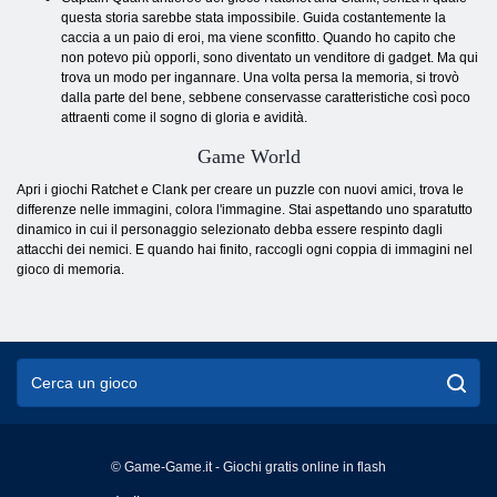
questa storia sarebbe stata impossibile. Guida costantemente la
caccia a un paio di eroi, ma viene sconfitto. Quando ho capito che
non potevo più opporli, sono diventato un venditore di gadget. Ma qui
trova un modo per ingannare. Una volta persa la memoria, si trovò
dalla parte del bene, sebbene conservasse caratteristiche così poco
attraenti come il sogno di gloria e avidità.
Game World
Apri i giochi Ratchet e Clank per creare un puzzle con nuovi amici, trova le
differenze nelle immagini, colora l'immagine. Stai aspettando uno sparatutto
dinamico in cui il personaggio selezionato debba essere respinto dagli
attacchi dei nemici. E quando hai finito, raccogli ogni coppia di immagini nel
gioco di memoria.
© Game-Game.it - Giochi gratis online in flash
English