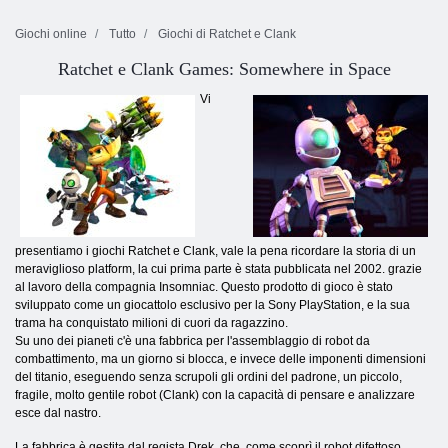
Giochi online
Tutto
Giochi di Ratchet e Clank
Ratchet e Clank Games: Somewhere in Space
Vi
presentiamo i giochi Ratchet e Clank, vale la pena ricordare la storia di un
meraviglioso platform, la cui prima parte è stata pubblicata nel 2002. grazie
al lavoro della compagnia Insomniac. Questo prodotto di gioco è stato
sviluppato come un giocattolo esclusivo per la Sony PlayStation, e la sua
trama ha conquistato milioni di cuori da ragazzino.
Su uno dei pianeti c'è una fabbrica per l'assemblaggio di robot da
combattimento, ma un giorno si blocca, e invece delle imponenti dimensioni
del titanio, eseguendo senza scrupoli gli ordini del padrone, un piccolo,
fragile, molto gentile robot (Clank) con la capacità di pensare e analizzare
esce dal nastro.
La fabbrica è gestita dal regista Drek, che, come scoprì il robot difettoso,