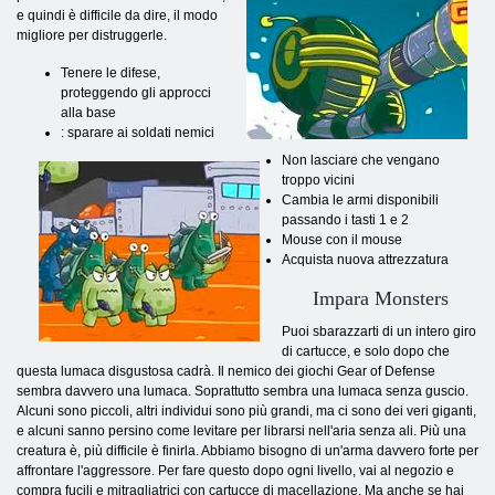
e quindi è difficile da dire, il modo
migliore per distruggerle.
Tenere le difese,
proteggendo gli approcci
alla base
: sparare ai soldati nemici
Non lasciare che vengano
troppo vicini
Cambia le armi disponibili
passando i tasti 1 e 2
Mouse con il mouse
Acquista nuova attrezzatura
Impara Monsters
Puoi sbarazzarti di un intero giro
di cartucce, e solo dopo che
questa lumaca disgustosa cadrà. Il nemico dei giochi Gear of Defense
sembra davvero una lumaca. Soprattutto sembra una lumaca senza guscio.
Alcuni sono piccoli, altri individui sono più grandi, ma ci sono dei veri giganti,
e alcuni sanno persino come levitare per librarsi nell'aria senza ali. Più una
creatura è, più difficile è finirla. Abbiamo bisogno di un'arma davvero forte per
affrontare l'aggressore. Per fare questo dopo ogni livello, vai al negozio e
compra fucili e mitragliatrici con cartucce di macellazione. Ma anche se hai