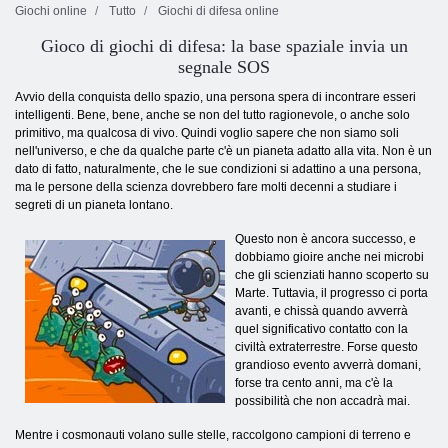
Giochi online
Tutto
Giochi di difesa online
Gioco di giochi di difesa: la base spaziale invia un
segnale SOS
Avvio della conquista dello spazio, una persona spera di incontrare esseri
intelligenti. Bene, bene, anche se non del tutto ragionevole, o anche solo
primitivo, ma qualcosa di vivo. Quindi voglio sapere che non siamo soli
nell'universo, e che da qualche parte c'è un pianeta adatto alla vita. Non è un
dato di fatto, naturalmente, che le sue condizioni si adattino a una persona,
ma le persone della scienza dovrebbero fare molti decenni a studiare i
segreti di un pianeta lontano.
Questo non è ancora successo, e
dobbiamo gioire anche nei microbi
che gli scienziati hanno scoperto su
Marte. Tuttavia, il progresso ci porta
avanti, e chissà quando avverrà
quel significativo contatto con la
civiltà extraterrestre. Forse questo
grandioso evento avverrà domani,
forse tra cento anni, ma c'è la
possibilità che non accadrà mai.
Mentre i cosmonauti volano sulle stelle, raccolgono campioni di terreno e