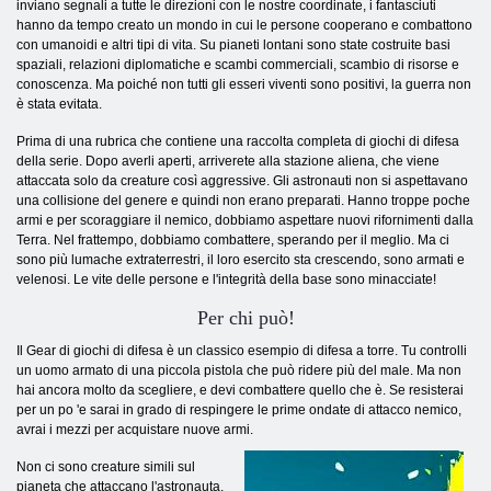
inviano segnali a tutte le direzioni con le nostre coordinate, i fantasciuti
hanno da tempo creato un mondo in cui le persone cooperano e combattono
con umanoidi e altri tipi di vita. Su pianeti lontani sono state costruite basi
spaziali, relazioni diplomatiche e scambi commerciali, scambio di risorse e
conoscenza. Ma poiché non tutti gli esseri viventi sono positivi, la guerra non
è stata evitata.
Prima di una rubrica che contiene una raccolta completa di giochi di difesa
della serie. Dopo averli aperti, arriverete alla stazione aliena, che viene
attaccata solo da creature così aggressive. Gli astronauti non si aspettavano
una collisione del genere e quindi non erano preparati. Hanno troppe poche
armi e per scoraggiare il nemico, dobbiamo aspettare nuovi rifornimenti dalla
Terra. Nel frattempo, dobbiamo combattere, sperando per il meglio. Ma ci
sono più lumache extraterrestri, il loro esercito sta crescendo, sono armati e
velenosi. Le vite delle persone e l'integrità della base sono minacciate!
Per chi può!
Il Gear di giochi di difesa è un classico esempio di difesa a torre. Tu controlli
un uomo armato di una piccola pistola che può ridere più del male. Ma non
hai ancora molto da scegliere, e devi combattere quello che è. Se resisterai
per un po 'e sarai in grado di respingere le prime ondate di attacco nemico,
avrai i mezzi per acquistare nuove armi.
Non ci sono creature simili sul
pianeta che attaccano l'astronauta,