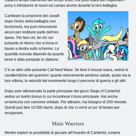
risparmi tempo ottenendo dei bit per esso, che puoi usare per migliorare i
pony o introdurne di nuovi sul campo anche durante la loro battaglia.
Cambiare la posizione dei cavalli
dopo l'inizio della battaglia non
funzionerà, ma puoi rimuoverne
alcuni per restituire parte dell'oro
speso. Per fare ciò, fai clic sul
pulsante di ritorno che si trova in
basso a destra sullo schermo. La
quantità ricevuta dipende da quanto
bene è stato pompato lo stallone.
C'è un altro utile pulsante Call Next Wave. Se tieni il mouse sopra, vedrai le
caratteristiche dei guerrieri: quanto velocemente perdono salute, quale sia la
loro vittoria, la velocità del movimento lungo il percorso di guerra e gli altri.
Dopo aver attraversato la parte principale del gioco Siege of Canterlot,
vedrai un livello bonus in cui incontrerai il boss principale. Hai anche
un'amicizia con cannone orbitale. Per attivarlo, hai bisogno di 200 monete.
Quindi può fare 10.000 danni, dopo di che ci vorrà un po 'di tempo per
recuperare.
Main Warriors
Mentre esplori le possibilità di giocare all'Assedio di Canterlot, compra