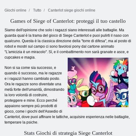
Giochi online
Tutto
Canterlot siege giochi online
Games of Siege of Canterlot: proteggi il tuo castello
Siamo dell'opinione che solo i ragazzi siano interessati alle battaglie. Ma
guarda qual è la trama del gioco di Siege Canterlot e puoi pulirti il ​​naso con
qualcuno. Questa è la classica direzione della "torre di difesa", ma al posto di
robot e mostri sul campo ci sono favolosi pony dal cartone animato
"L'amicizia è un miracolo". Sì, e il combattimento non sarà granate e asce, e
cupcakes e magia.
Non si sa come sia successo, e
quando è successo, ma le ragazze
e i ragazzi hanno cambiato posto.
Ora le ragazze sono diventate una
metà forte dell'umanità, dimostrando
la loro volontà di costruire,
proteggere e mine. Ecco perché
appaiono sempre più prodotti di
gioco, come i giochi dell'Assedio di
Canterlot, dove puoi affinare le tattiche, acquisire esperienza nelle battaglie,
temperare la psiche.
Stats Giochi di strategia Siege Canterlot