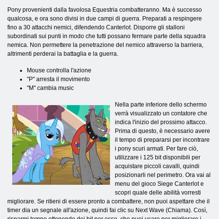
Pony provenienti dalla favolosa Equestria combatteranno. Ma è successo
qualcosa, e ora sono divisi in due campi di guerra. Preparati a respingere
fino a 30 attacchi nemici, difendendo Canterlot. Disporre gli stalloni
subordinati sui punti in modo che tutti possano fermare parte della squadra
nemica. Non permettere la penetrazione del nemico attraverso la barriera,
altrimenti perderai la battaglia e la guerra.
Mouse controlla l'azione
"P" arresta il movimento
"M" cambia music
Nella parte inferiore dello schermo
verrà visualizzato un contatore che
indica l'inizio del prossimo attacco.
Prima di questo, è necessario avere
il tempo di prepararsi per incontrare
i pony scuri armati. Per fare ciò,
utilizzare i 125 bit disponibili per
acquistare piccoli cavalli, quindi
posizionarli nel perimetro. Ora vai al
menu del gioco Siege Canterlot e
scopri quale delle abilità vorresti
migliorare. Se ritieni di essere pronto a combattere, non puoi aspettare che il
timer dia un segnale all'azione, quindi fai clic su Next Wave (Chiama). Così,