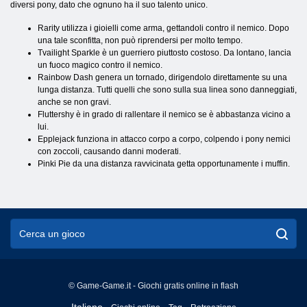
diversi pony, dato che ognuno ha il suo talento unico.
Rarity utilizza i gioielli come arma, gettandoli contro il nemico. Dopo
una tale sconfitta, non può riprendersi per molto tempo.
Tvailight Sparkle è un guerriero piuttosto costoso. Da lontano, lancia
un fuoco magico contro il nemico.
Rainbow Dash genera un tornado, dirigendolo direttamente su una
lunga distanza. Tutti quelli che sono sulla sua linea sono danneggiati,
anche se non gravi.
Fluttershy è in grado di rallentare il nemico se è abbastanza vicino a
lui.
Epplejack funziona in attacco corpo a corpo, colpendo i pony nemici
con zoccoli, causando danni moderati.
Pinki Pie da una distanza ravvicinata getta opportunamente i muffin.
© Game-Game.it - Giochi gratis online in flash
English