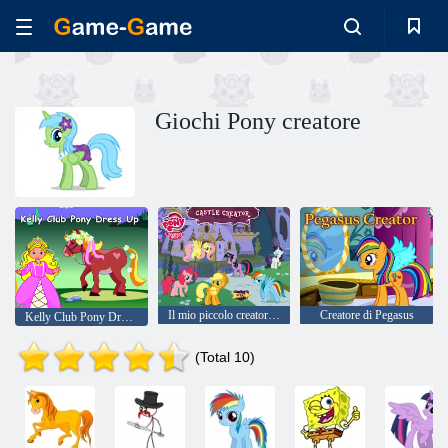
Giochi Pony creatore
Il mio piccolo creatore di Pony Castle
Creatore di Pegasus
Kelly Club Pony Dress Up
(Total 10)