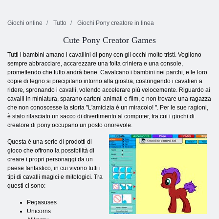
Giochi online
Tutto
Giochi Pony creatore in linea
Cute Pony Creator Games
Tutti i bambini amano i cavallini di pony con gli occhi molto tristi. Vogliono
sempre abbracciare, accarezzare una folta criniera e una console,
promettendo che tutto andrà bene. Cavalcano i bambini nei parchi, e le loro
copie di legno si precipitano intorno alla giostra, costringendo i cavalieri a
ridere, spronando i cavalli, volendo accelerare più velocemente. Riguardo ai
cavalli in miniatura, sparano cartoni animati e film, e non trovare una ragazza
che non conoscesse la storia "L'amicizia è un miracolo! ". Per le sue ragioni,
è stato rilasciato un sacco di divertimento al computer, tra cui i giochi di
creatore di pony occupano un posto onorevole.
Questa è una serie di prodotti di
gioco che offrono la possibilità di
creare i propri personaggi da un
paese fantastico, in cui vivono tutti i
tipi di cavalli magici e mitologici. Tra
questi ci sono:
Pegasuses
Unicorns