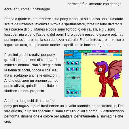
permetterà di lavorare con dettagli
eccellenti, come un tatuaggio.
Pensa a quale colore rendere il tuo pony e applica su di esso una sfumatura
scelta da un'ampia tavolozza. Prova a sperimentare, forse un tono diverso ti
farà piacere di più. Manes e code sono l'orgoglio dei cavalli, e più sono
lussuosi, più è bello l'aspetto del pony. I loro capelli possono essere pettinati
per impressionare con la sua bellezza naturale. E puoi intrecciare le trecce e
legare un arco, completando anche i capelli con le forcine originali.
Prossimi giochi creativi per pony
gratuiti ti permettono di cambiare i
mimetici animali. Non si sceglie solo
la forma di occhi, bocca e così via,
ma si scelgono anche le emozioni.
Anche qui, apre un enorme campo
per le attività, quindi non esitate a
studiare il menu proposto.
Apertura dei giochi di creatore di
pony per ragazze, puoi trasformare un cavallo normale in uno fantastico. Per
fare questo, in un set speciale ci sono tutti i tipi di ali e corna. Si differenziano
per forma, dimensione e colore per adattarsi perfettamente all'immagine che
crei.