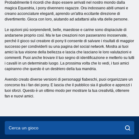
Probabilmente ti ricordi che dopo essere arrivati ​​nel nostro mondo dalla
magica Equestria, i pony divennero ragazze. Ora indossano abiti umani e
creano acconciature eleganti, aprendo un'altra eccitante direzione di
divertimento. Gioca con loro, aiutando ad adattarsi alla vita delle persone.
Le opzioni più sorprendenti, belle, maestose e carine sono dispiaciute di
andarsene proprio così. Ma le tue creazioni non passeranno inosservate,
perché il gioco sul creatore di pony ti consente di salvare i risultati di maggior
successo per condividerli su una pagina del social network. Mostra ai tuoi
amici la tua visione della bellezza e lascia che lasciano le loro valutazioni e
commenti. Puoi anche trovare il tuo segno di identificazione e metterlo su tutti
i cavalli in un determinato luogo. La prossima volta che lo vedi, i tuoi amici
capiranno che questo è un destriero della tua mandria.
Avendo creato diverse versioni di personaggi fiabeschi, puoi organizzare un
concorso tra i fan dei pony. E lascia che il pubblico sia il giudice e apprezzi i
tuoi sforzi. Questo è un ottimo modo per mostrare la tua creatività, ottenere
fan e nuovi amici.