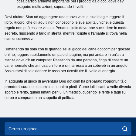
cosa particolarmente importante per i prodotti da gioco, dove devi
eseguire molte azioni, superando i livelli.
Devi aiutare Stan ad aggiungere una nuova voce al suo blog e leggere il
libro. Ricordi che gli adulti non conoscono le sue abilità uniche, e questa
regola non può essere violata. Pertanto, tutto dovrebbe succedere in modo
segreto, riuscendo a farlo in stretta, mentre l'ospite o l'amante si trova nella
stanza successiva.
Rimanendo da solo con te quando sei al gioco del cane dot com per giocare
online, leggere rapidamente un paio di pagine, ma poi andare in un'altra
stanza dove c'è un computer. Passando da una persona, finga di essere un
cane normale che annusa un fiore o si interessa a un cobweb in un angolo.
Assicurarsi di selezionare le ossa per ricostituire il livello di energia.
In aggiunta al gioco di avventura Dog dot com ha preparato l'opportunità di
prendersi cura del tuo amico di quattro piedi. Come tutti i cani, a volte diventa
sporco e ferito, quindi rimani per lui un medico, cucendo le ferite e tagli sul
corpo e comprando un cappotto di pelliccia.