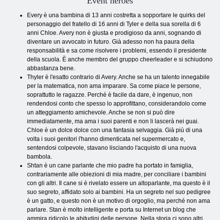
Event heroes
Every è una bambina di 13 anni costretta a sopportare le quirks del
personaggio del fratello di 16 anni di Tyler e della sua sorella di 6
anni Chloe. Avery non è giusta e prodigioso da anni, sognando di
diventare un avvocato in futuro. Già adesso non ha paura della
responsabilità e sa come risolvere i problemi, essendo il presidente
della scuola. È anche membro del gruppo cheerleader e si schiudono
abbastanza bene.
Thyler è l'esatto contrario di Avery. Anche se ha un talento innegabile
per la matematica, non ama imparare. Sa come piace le persone,
soprattutto le ragazze. Perché è facile da dare, è ingenuo, non
rendendosi conto che spesso lo approfittano, considerandolo come
un atteggiamento amichevole. Anche se non si può dire
immediatamente, ma ama i suoi parenti e non li lascerà nei guai.
Chloe è un dolce dolce con una fantasia selvaggia. Già più di una
volta i suoi genitori l'hanno dimenticata nel supermercato e,
sentendosi colpevole, stavano lisciando l'acquisto di una nuova
bambola.
Shtan è un cane parlante che mio padre ha portato in famiglia,
contrariamente alle obiezioni di mia madre, per conciliare i bambini
con gli altri. Il cane si è rivelato essere un altoparlante, ma questo è il
suo segreto, affidato solo ai bambini. Ha un segreto nel suo pedigree
è un gatto, e questo non è un motivo di orgoglio, ma perché non ama
parlare. Stan è molto intelligente e porta su Internet un blog che
ammira ridicolo le abitudini delle persone. Nella storia ci sono altri