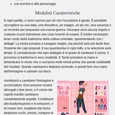
con borchie e altri personaggi.
Modalità Caratteristiche
In ogni partita, ci sono opzioni per ciò che l'occasione è giusto. È possibile
raccogliere su una data, una discoteca, un viaggio, un pic-nic, una vacanza o
un incontro per preparare una nuova guerra. Ovunque sono alcune regole e
costume si può indovinare che cosa l'evento di essere. È inoltre necessario
tener conto della tradizione della cultura orientale, sperimentando con i
dettagli. La moda europea a navigare meglio, ma perché sarà più facile fare
l'insieme dei capi proposti. Il suo guardaroba in ogni lotto, e la selezione avrà
tempo. E considerando che ogni dettaglio è in grado di cambiare il colore, il
processo si trasforma in vera creatività. E 'facile prendere la mano e
dimenticare in modo che ci vorranno molti minuti prima che sarete soddisfatti
del risultato. Questo capolavoro dispiace azzerato, e quindi fare una copia
dell'immagine e salvarlo sul disco.
contribuirà a cambiare l'immagine e
acconciature. Essi possono essere
allungati o fare brevi, e il colore dei
capelli insolito cambiano
completamente aspetto. Contribuire
alla trasformazione e le emozioni, e
di creare loro, scegliere dal menu
strabismo occhi, sorriso, rompere le