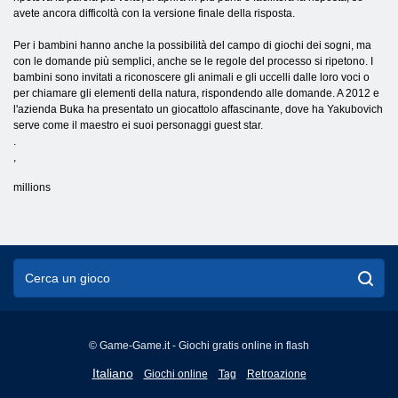
avete ancora difficoltà con la versione finale della risposta.
Per i bambini hanno anche la possibilità del campo di giochi dei sogni, ma
con le domande più semplici, anche se le regole del processo si ripetono. I
bambini sono invitati a riconoscere gli animali e gli uccelli dalle loro voci o
per chiamare gli elementi della natura, rispondendo alle domande. A 2012 e
l'azienda Buka ha presentato un giocattolo affascinante, dove ha Yakubovich
serve come il maestro ei suoi personaggi guest star.
.
,
millions
© Game-Game.it - Giochi gratis online in flash
English
Italiano
Giochi online
Tag
Retroazione