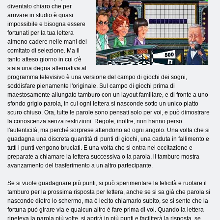
diventato chiaro che per
arrivare in studio è quasi
impossibile e bisogna essere
fortunati per la tua lettera
almeno cadere nelle mani del
comitato di selezione. Ma il
tanto atteso giorno in cui c'è
stata una degna alternativa al
programma televisivo è una versione del campo di giochi dei sogni,
soddisfare pienamente l'originale. Sul campo di giochi prima di
maestosamente allungato tamburo con un layout familiare, e di fronte a uno
sfondo grigio parola, in cui ogni lettera si nasconde sotto un unico piatto
scuro chiuso. Ora, tutte le parole sono pensati solo per voi, e può dimostrare
la conoscenza senza restrizioni. Regole, inoltre, non hanno perso
l'autenticità, ma perché sorprese attendono ad ogni angolo. Una volta che si
guadagna una discreta quantità di punti di giochi, una caduta in fallimento e
tutti i punti vengono bruciati. E una volta che si entra nel eccitazione e
preparate a chiamare la lettera successiva o la parola, il tamburo mostra
avanzamento del trasferimento a un altro partecipante.
Se si vuole guadagnare più punti, si può sperimentare la felicità e ruotare il
tamburo per la prossima risposta per lettera, anche se si sa già che parola si
nasconde dietro lo schermo, ma è lecito chiamarlo subito, se si sente che la
fortuna può girare via e qualcun altro è fare prima di voi. Quando la lettera
ripeteva la parola più volte, si aprirà in più punti e faciliterà la risposta, se