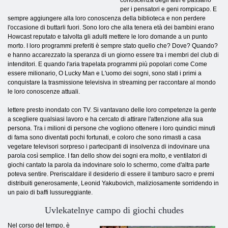
conoscenza degli altri e passano
per i pensatori e geni rompicapo. E
sempre aggiungere alla loro conoscenza della biblioteca e non perdere
l'occasione di buttarli fuori. Sono loro che alla tenera età dei bambini erano
Howcast reputato e talvolta gli adulti mettere le loro domande a un punto
morto. I loro programmi preferiti è sempre stato quello che? Dove? Quando?
e hanno accarezzato la speranza di un giorno essere tra i membri del club di
intenditori. E quando l'aria trapelata programmi più popolari come Come
essere milionario, O Lucky Man e L'uomo dei sogni, sono stati i primi a
conquistare la trasmissione televisiva in streaming per raccontare al mondo
le loro conoscenze attuali.
lettere presto inondato con TV. Si vantavano delle loro competenze la gente
a scegliere qualsiasi lavoro e ha cercato di attirare l'attenzione alla sua
persona. Tra i milioni di persone che vogliono ottenere i loro quindici minuti
di fama sono diventati pochi fortunati, e coloro che sono rimasti a casa
vegetare televisori sorpreso i partecipanti di insolvenza di indovinare una
parola così semplice. I fan dello show dei sogni era molto, e ventilatori di
giochi cantato la parola da indovinare solo lo schermo, come d'altra parte
poteva sentire. Preriscaldare il desiderio di essere il tamburo sacro e premi
distribuiti generosamente, Leonid Yakubovich, maliziosamente sorridendo in
un paio di baffi lussureggiante.
Uvlekatelnye campo di giochi chudes
Nel corso del tempo, è