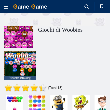
Giochi di Woobies
Woobies Breaking
(Total 13)