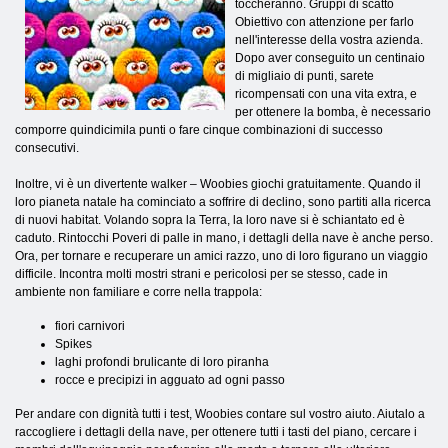
toccheranno. Gruppi di scatto
Obiettivo con attenzione per farlo
nell'interesse della vostra azienda.
Dopo aver conseguito un centinaio
di migliaio di punti, sarete
ricompensati con una vita extra, e
per ottenere la bomba, è necessario
comporre quindicimila punti o fare cinque combinazioni di successo
consecutivi.
Inoltre, vi è un divertente walker – Woobies giochi gratuitamente. Quando il
loro pianeta natale ha cominciato a soffrire di declino, sono partiti alla ricerca
di nuovi habitat. Volando sopra la Terra, la loro nave si è schiantato ed è
caduto. Rintocchi Poveri di palle in mano, i dettagli della nave è anche perso.
Ora, per tornare e recuperare un amici razzo, uno di loro figurano un viaggio
difficile. Incontra molti mostri strani e pericolosi per se stesso, cade in
ambiente non familiare e corre nella trappola:
fiori carnivori
Spikes
laghi profondi brulicante di loro piranha
rocce e precipizi in agguato ad ogni passo
Per andare con dignità tutti i test, Woobies contare sul vostro aiuto. Aiutalo a
raccogliere i dettagli della nave, per ottenere tutti i tasti del piano, cercare i