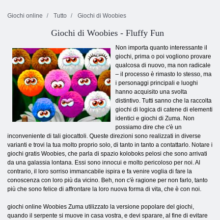
Giochi online
Tutto
Giochi di Woobies
Giochi di Woobies - Fluffy Fun
Non importa quanto interessante il
giochi, prima o poi vogliono provare
qualcosa di nuovo, ma non radicale
– il processo è rimasto lo stesso, ma
i personaggi principali e luoghi
hanno acquisito una svolta
distintivo. Tutti sanno che la raccolta
giochi di logica di catene di elementi
identici e giochi di Zuma. Non
possiamo dire che c'è un
inconveniente di tali giocattoli. Queste direzioni sono realizzati in diverse
varianti e trovi la tua molto proprio solo, di tanto in tanto a contattarlo. Notare i
giochi gratis Woobies, che parla di spazio koloboks pelosi che sono arrivati ​​
da una galassia lontana. Essi sono innocui e molto pericoloso per noi. Al
contrario, il loro sorriso immancabile ispira e fa venire voglia di fare la
conoscenza con loro più da vicino. Beh, non c'è ragione per non farlo, tanto
più che sono felice di affrontare la loro nuova forma di vita, che è con noi.
giochi online Woobies Zuma utilizzato la versione popolare del giochi,
quando il serpente si muove in casa vostra, e devi sparare, al fine di evitare