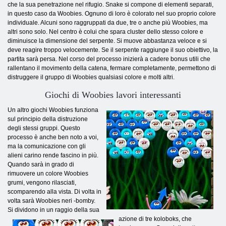
che la sua penetrazione nel rifugio. Snake si compone di elementi separati,
in questo caso da Woobies. Ognuno di loro è colorato nel suo proprio colore
individuale. Alcuni sono raggruppati da due, tre o anche più Woobies, ma
altri sono solo. Nel centro è colui che spara cluster dello stesso colore e
diminuisce la dimensione del serpente. Si muove abbastanza veloce e si
deve reagire troppo velocemente. Se il serpente raggiunge il suo obiettivo, la
partita sarà persa. Nel corso del processo inizierà a cadere bonus utili che
rallentano il movimento della catena, fermare completamente, permettono di
distruggere il gruppo di Woobies qualsiasi colore e molti altri.
Giochi di Woobies lavori interessanti
Un altro giochi Woobies funziona
sul principio della distruzione
degli stessi gruppi. Questo
processo è anche ben noto a voi,
ma la comunicazione con gli
alieni carino rende fascino in più.
Quando sarà in grado di
rimuovere un colore Woobies
grumi, vengono rilasciati,
scomparendo alla vista. Di volta in
volta sarà Woobies neri -bomby.
Si dividono in un raggio della sua
azione di tre koloboks, che