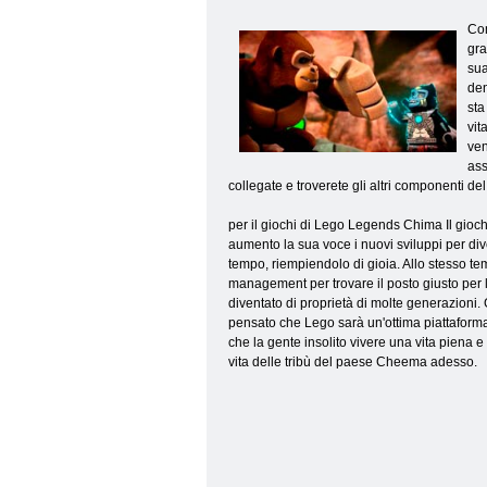
Com
gra
sua
den
sta
vit
ven
ass
collegate e troverete gli altri componenti del
per il giochi di Lego Legends Chima
Il gioc
aumento la sua voce i nuovi sviluppi per dive
tempo, riempiendolo di gioia. Allo stesso te
management per trovare il posto giusto per l
diventato di proprietà di molte generazioni.
pensato che Lego sarà un'ottima piattaforma 
che la gente insolito vivere una vita piena e 
vita delle tribù del paese Cheema adesso.