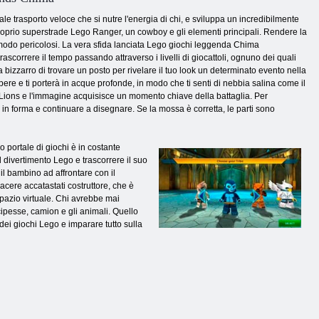
le trasporto veloce che si nutre l'energia di chi, e sviluppa un incredibilmente
roprio superstrade Lego Ranger, un cowboy e gli elementi principali. Rendere la
ro modo pericolosi. La vera sfida lanciata Lego giochi leggenda Chima
ascorrere il tempo passando attraverso i livelli di giocattoli, ognuno dei quali
izzarro di trovare un posto per rivelare il tuo look un determinato evento nella
e e ti porterà in acque profonde, in modo che ti senti di nebbia salina come il
o i Lions e l'immagine acquisisce un momento chiave della battaglia. Per
i in forma e continuare a disegnare. Se la mossa è corretta, le parti sono
 portale di giochi è in costante
l divertimento Lego e trascorrere il suo
il bambino ad affrontare con il
acere accatastati costruttore, che è
spazio virtuale. Chi avrebbe mai
ipesse, camion e gli animali. Quello
n dei giochi Lego e imparare tutto sulla