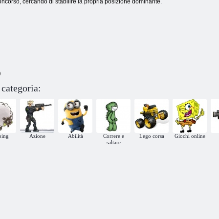
oncorso, cercando di stabilire la propria posizione dominante.
)
categoria:
ping
Azione
Abilità
Correre e
Lego corsa
Giochi online
saltare