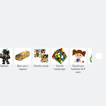
Sparare
Race per i
Giochi ruzzle
Giochi
Giochi per
Didattici
ragazzi
rompicapo
bambini di 8
anni