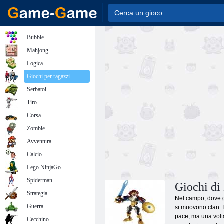
Bubble
Mahjong
Logica
Giochi per ragazzi
Serbatoi
Tiro
Corsa
Zombie
Avventura
Calcio
Lego NinjaGo
Spiderman
Giochi di
Strategia
Nel campo, dove gl
Guerra
si muovono clan. I
pace, ma una volt
Cecchino