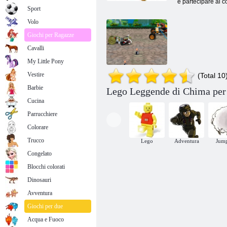
e partecipare al c
Sport
Volo
Giochi per Ragazze
Cavalli
My Little Pony
Vestire
(Total 10
Barbie
Lego Leggende di Chima per 
Lego: Corsa
Cucina
Cheema
Parrucchiere
Colorare
Trucco
Lego
Adventura
Jum
Congelato
Blocchi colorati
Dinosauri
Avventura
Giochi per due
Acqua e Fuoco