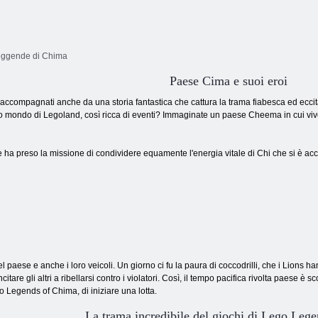
eggende di Chima
Paese Cima e suoi eroi
a accompagnati anche da una storia fantastica che cattura la trama fiabesca ed eccit
mondo di Legoland, così ricca di eventi? Immaginate un paese Cheema in cui vivono 
 e ha preso la missione di condividere equamente l'energia vitale di Chi che si è a
del paese e anche i loro veicoli. Un giorno ci fu la paura di coccodrilli, che i Lions 
itare gli altri a ribellarsi contro i violatori. Così, il tempo pacifica rivolta paese è 
go Legends of Chima, di iniziare una lotta.
La trama incredibile del giochi di Lego Leg