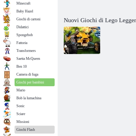
Minecraft
Baby Hazel
Nuovi Giochi di Lego Legge
Giochi di cartoni
Didattici
Spongebob
Fattoria
Transformers
Saetta McQueen
Ben 10
Lego: Corsa
Camera di fuga
Cheema
Giochi per bambini
Mario
Bob la lumachina
Sonic
Sciare
Missioni
Giochi Flash