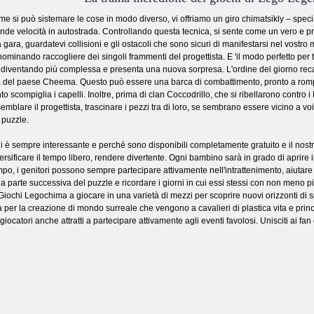
e si può sistemare le cose in modo diverso, vi offriamo un giro chimatsikly – specia
nde velocità in autostrada. Controllando questa tecnica, si sente come un vero e p
 gara, guardatevi collisioni e gli ostacoli che sono sicuri di manifestarsi nel vost
ominando raccogliere dei singoli frammenti del progettista. E 'il modo perfetto per tr
 diventando più complessa e presenta una nuova sorpresa. L'ordine del giorno reca b
a del paese Cheema. Questo può essere una barca di combattimento, pronto a romper
to scompiglia i capelli. Inoltre, prima di clan Coccodrillo, che si ribellarono contr
emblare il progettista, trascinare i pezzi tra di loro, se sembrano essere vicino a vo
 puzzle.
hi è sempre interessante e perché sono disponibili completamente gratuito e il nostro
rsificare il tempo libero, rendere divertente. Ogni bambino sarà in grado di aprire i
mpo, i genitori possono sempre partecipare attivamente nell'intrattenimento, aiutare 
a parte successiva del puzzle e ricordare i giorni in cui essi stessi con non meno pi
 Giochi Legochima a giocare in una varietà di mezzi per scoprire nuovi orizzonti di 
per la creazione di mondo surreale che vengono a cavalieri di plastica vita e princ
giocatori anche attratti a partecipare attivamente agli eventi favolosi. Unisciti ai fa