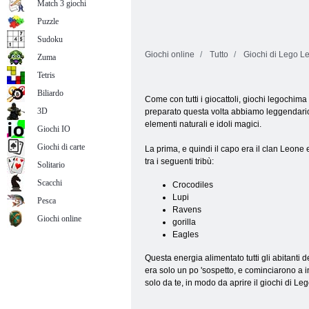
Match 3 giochi
Puzzle
Sudoku
Giochi online
Tutto
Giochi di Lego L
Zuma
Tetris
Biliardo
Come con tutti i giocattoli, giochi legochim
3D
preparato questa volta abbiamo leggendario 
elementi naturali e idoli magici.
Giochi IO
Giochi di carte
La prima, e quindi il capo era il clan Leone
tra i seguenti tribù:
Solitario
Scacchi
Crocodiles
Lupi
Pesca
Ravens
Giochi online
gorilla
Eagles
Questa energia alimentato tutti gli abitanti 
era solo un po 'sospetto, e cominciarono a inc
solo da te, in modo da aprire il giochi di Le