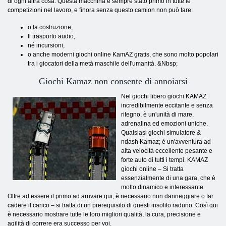
di ogni altra cosa. Questa macchina è sempre stato primo in tutte le
competizioni nel lavoro, e finora senza questo camion non può fare:
o la costruzione,
Il trasporto audio,
né incursioni,
o anche moderni giochi online KamAZ gratis, che sono molto popolari
tra i giocatori della metà maschile dell'umanità. &Nbsp;
Giochi Kamaz non consente di annoiarsi
Nel giochi libero giochi KAMAZ
incredibilmente eccitante e senza
ritegno, è un'unità di mare,
adrenalina ed emozioni uniche.
Qualsiasi giochi simulatore &
ndash Kamaz; è un'avventura ad
alta velocità eccellente pesante e
forte auto di tutti i tempi. KAMAZ
giochi online – Si tratta
essenzialmente di una gara, che è
molto dinamico e interessante.
Oltre ad essere il primo ad arrivare qui, è necessario non danneggiare o far
cadere il carico – si tratta di un prerequisito di questi insolito raduno. Così qui
è necessario mostrare tutte le loro migliori qualità, la cura, precisione e
agilità di correre era successo per voi.