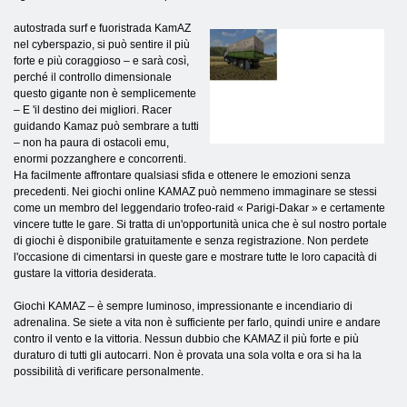
autostrada surf e fuoristrada KamAZ
nel cyberspazio, si può sentire il più
forte e più coraggioso – e sarà così,
perché il controllo dimensionale
questo gigante non è semplicemente
– E 'il destino dei migliori. Racer
guidando Kamaz può sembrare a tutti
– non ha paura di ostacoli emu,
enormi pozzanghere e concorrenti.
Ha facilmente affrontare qualsiasi sfida e ottenere le emozioni senza
precedenti. Nei giochi online KAMAZ può nemmeno immaginare se stessi
come un membro del leggendario trofeo-raid « Parigi-Dakar » e certamente
vincere tutte le gare. Si tratta di un'opportunità unica che è sul nostro portale
di giochi è disponibile gratuitamente e senza registrazione. Non perdete
l'occasione di cimentarsi in queste gare e mostrare tutte le loro capacità di
gustare la vittoria desiderata.
Giochi KAMAZ – è sempre luminoso, impressionante e incendiario di
adrenalina. Se siete a vita non è sufficiente per farlo, quindi unire e andare
contro il vento e la vittoria. Nessun dubbio che KAMAZ il più forte e più
duraturo di tutti gli autocarri. Non è provata una sola volta e ora si ha la
possibilità di verificare personalmente.