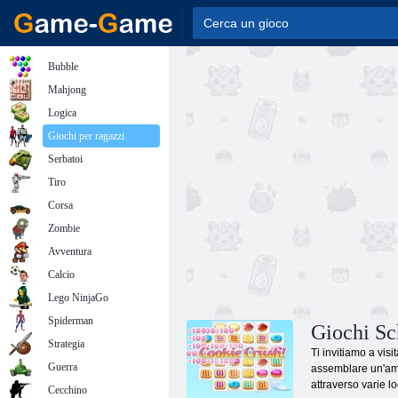
Bubble
Mahjong
Logica
Giochi per ragazzi
Serbatoi
Tiro
Corsa
Zombie
Avventura
Calcio
Lego NinjaGo
Spiderman
Giochi Sch
Strategia
Ti invitiamo a vis
Guerra
assemblare un'ampia
attraverso varie l
Cecchino