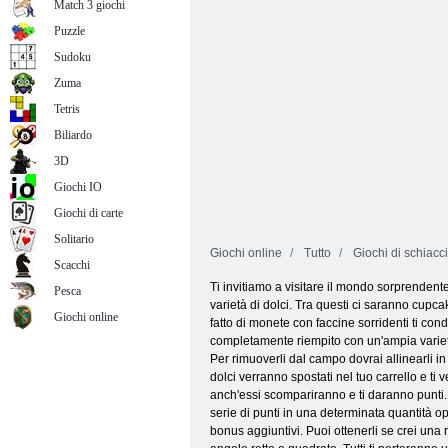
Match 3 giochi
Puzzle
Sudoku
Zuma
Tetris
Biliardo
3D
Giochi IO
Giochi di carte
Solitario
Giochi online
Tutto
Giochi di schiacci
Scacchi
Ti invitiamo a visitare il mondo sorprenden
Pesca
varietà di dolci. Tra questi ci saranno cupcake
Giochi online
fatto di monete con faccine sorridenti ti co
completamente riempito con un'ampia varietà d
Per rimuoverli dal campo dovrai allinearli i
dolci verranno spostati nel tuo carrello e ti
anch'essi scompariranno e ti daranno punti. 
serie di punti in una determinata quantità opp
bonus aggiuntivi. Puoi ottenerli se crei un