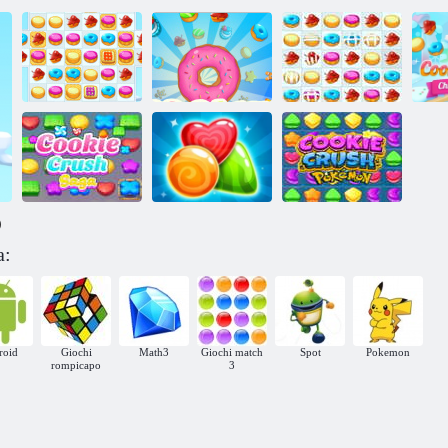
Cookie Crush
C
Cookie Crush 2
Cookie cotta
Christmas
)
Pokemon
a:
Cookie Crush
Cookie Crush
Schiaccia
Saga
Mania
Biscotti
roid
Giochi
Math3
Giochi match
Spot
Pokemon
rompicapo
3