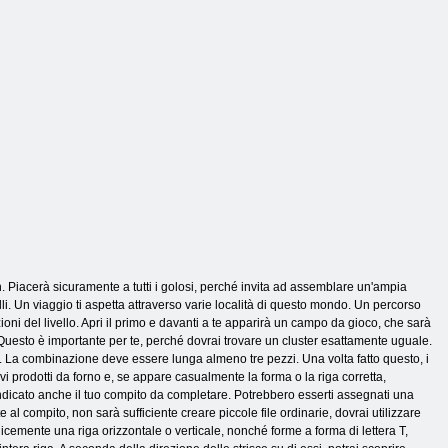
 Piacerà sicuramente a tutti i golosi, perché invita ad assemblare un'ampia
 belli. Un viaggio ti aspetta attraverso varie località di questo mondo. Un percorso
oni del livello. Apri il primo e davanti a te apparirà un campo da gioco, che sarà
. Questo è importante per te, perché dovrai trovare un cluster esattamente uguale.
e. La combinazione deve essere lunga almeno tre pezzi. Una volta fatto questo, i
vi prodotti da forno e, se appare casualmente la forma o la riga corretta,
 indicato anche il tuo compito da completare. Potrebbero esserti assegnati una
e al compito, non sarà sufficiente creare piccole file ordinarie, dovrai utilizzare
cemente una riga orizzontale o verticale, nonché forme a forma di lettera T,