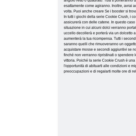
angolo retto o quadrato. Tutti ti porteranno u
esattamente come agiranno. Inoltre, avrai a
volta. Puoi anche creare Se i booster si tro
In tutti i giochi della serie Cookie Crush, i 
assicurerà con delle catene. In questo caso d
situazione in cui alcuni dolci verranno portati 
uccello decollerà e porterà via un dolcetto a
aumenterà la tua ricompensa. Tutti i secondi 
saranno quelli che rimuoveranno un oggetto m
acquistare mosse e secondi aggiuntivi se non
finché non verranno ripristinati o spendere 
vittoria. Poiché la serie Cookie Crush è una 
l'opportunità di abituarti alle condizioni e m
preoccupazioni e di regalarti molte ore di r