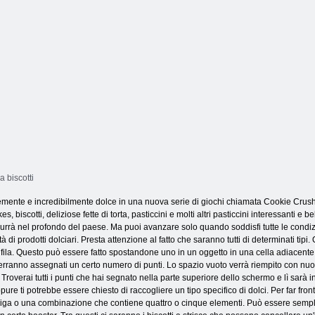
a biscotti
temente e incredibilmente dolce in una nuova serie di giochi chiamata Cookie Crush.
s, biscotti, deliziose fette di torta, pasticcini e molti altri pasticcini interessanti e
ndurrà nel profondo del paese. Ma puoi avanzare solo quando soddisfi tutte le condizi
i prodotti dolciari. Presta attenzione al fatto che saranno tutti di determinati tipi
n fila. Questo può essere fatto spostandone uno in un oggetto in una cella adiacent
 verranno assegnati un certo numero di punti. Lo spazio vuoto verrà riempito con nuo
Troverai tutti i punti che hai segnato nella parte superiore dello schermo e lì sarà
ure ti potrebbe essere chiesto di raccogliere un tipo specifico di dolci. Per far front
a riga o una combinazione che contiene quattro o cinque elementi. Può essere sempli