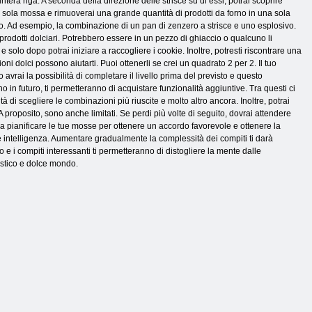
ntera riga. A seconda della direzione delle strisce su di essi, potrai scoprire
 sola mossa e rimuoverai una grande quantità di prodotti da forno in una sola
etto. Ad esempio, la combinazione di un pan di zenzero a strisce e uno esplosivo.
i prodotti dolciari. Potrebbero essere in un pezzo di ghiaccio o qualcuno li
 solo dopo potrai iniziare a raccogliere i cookie. Inoltre, potresti riscontrare una
ccioni dolci possono aiutarti. Puoi ottenerli se crei un quadrato 2 per 2. Il tuo
avrai la possibilità di completare il livello prima del previsto e questo
 in futuro, ti permetteranno di acquistare funzionalità aggiuntive. Tra questi ci
i scegliere le combinazioni più riuscite e molto altro ancora. Inoltre, potrai
proposito, sono anche limitati. Se perdi più volte di seguito, dovrai attendere
 a pianificare le tue mosse per ottenere un accordo favorevole e ottenere la
e e intelligenza. Aumentare gradualmente la complessità dei compiti ti darà
so e i compiti interessanti ti permetteranno di distogliere la mente dalle
tastico e dolce mondo.