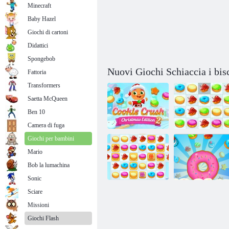
Minecraft
Baby Hazel
Giochi di cartoni
Didattici
Spongebob
Nuovi Giochi Schiaccia i bisc
Fattoria
Transformers
Saetta McQueen
Ben 10
Camera di fuga
Giochi per bambini
Mario
Cookie Crush
Bob la lumachina
Natale 2
Cookie Crush 4
Sonic
Sciare
Missioni
Cookie Crush 2
Cookie cotta
Giochi Flash