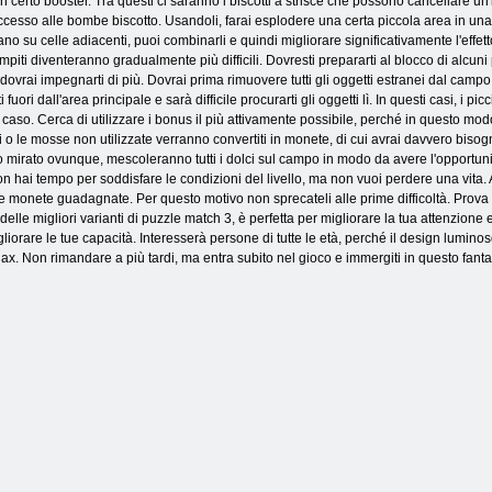
n certo booster. Tra questi ci saranno i biscotti a strisce che possono cancellare un'i
ccesso alle bombe biscotto. Usandoli, farai esplodere una certa piccola area in una
vano su celle adiacenti, puoi combinarli e quindi migliorare significativamente l'eff
compiti diventeranno gradualmente più difficili. Dovresti prepararti al blocco di alcun
ovrai impegnarti di più. Dovrai prima rimuovere tutti gli oggetti estranei dal campo e
fuori dall'area principale e sarà difficile procurarti gli oggetti lì. In questi casi, i pi
 caso. Cerca di utilizzare i bonus il più attivamente possibile, perché in questo modo 
o le mosse non utilizzate verranno convertiti in monete, di cui avrai davvero bisogno
irato ovunque, mescoleranno tutti i dolci sul campo in modo da avere l'opportunità d
 hai tempo per soddisfare le condizioni del livello, ma non vuoi perdere una vita. A 
le monete guadagnate. Per questo motivo non sprecateli alle prime difficoltà. Prova
delle migliori varianti di puzzle match 3, è perfetta per migliorare la tua attenzion
igliorare le tue capacità. Interesserà persone di tutte le età, perché il design lumino
elax. Non rimandare a più tardi, ma entra subito nel gioco e immergiti in questo fan