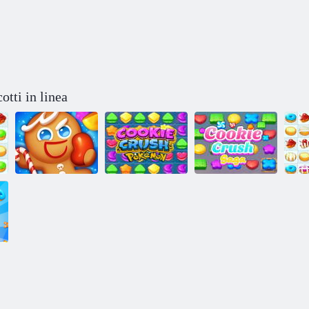
otti in linea
Pokemon
Cookie Crush
Schiaccia
Cookie Crush
C
Saga 2
Biscotti
Saga