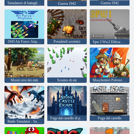
Simulatore di battaglia - Sandbox
Guerra 1942
Guerra 1942
1945 Air Force: Airplane
Prendeteli sovietici
Spw I Ww2 Difesa della torre
Mostri eroi dei miti
Scontro di età
Moschettieri Polvere da sparo contro Acciaio
Fuga dal castello di pietra
Fuga dal castello
Battle Simulator - Sandbox