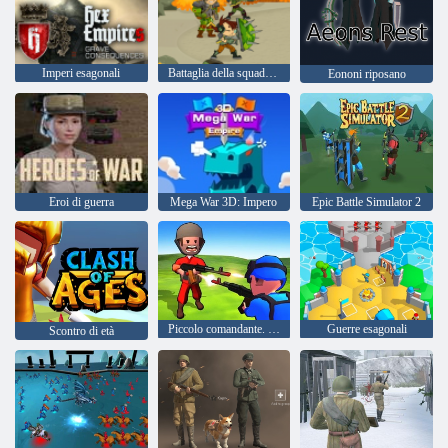
Imperi esagonali
Battaglia della squadra dell'esercito di soldati
Eononi riposano
Eroi di guerra
Mega War 3D: Impero
Epic Battle Simulator 2
Piccolo comandante. Rosso contro Blu
Guerre esagonali
Scontro di età