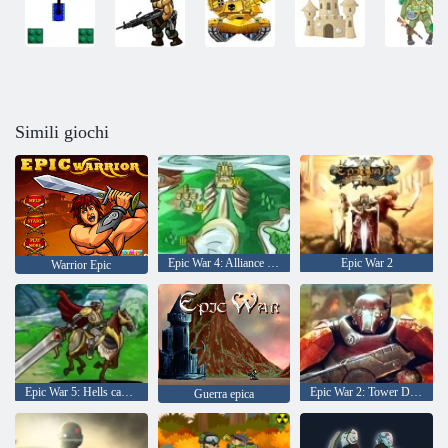
Simili giochi
Epic War 4: Alliance of Heroes
Epic War 2
Warrior Epic
Epic War 5: Hells cancello
Epic War 2: Tower Defense
Guerra epica