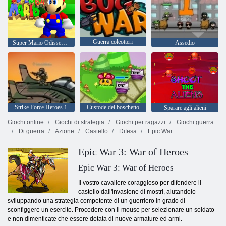
Guerra coleotteri
Super Mario Odissea 64
Assedio
Strike Force Heroes 1
Custode del boschetto
Sparare agli alieni
Giochi online
Giochi di strategia
Giochi per ragazzi
Giochi guerra
Di guerra
Azione
Castello
Difesa
Epic War
Epic War 3: War of Heroes
Epic War 3: War of Heroes
Il vostro cavaliere coraggioso per difendere il
castello dall'invasione di mostri, aiutandolo
sviluppando una strategia competente di un guerriero in grado di
sconfiggere un esercito. Procedere con il mouse per selezionare un soldato
e non dimenticate che essere dotata di nuove armature ed armi.