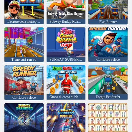
L'orrore della metropolitana: capitolo 1
Subway Buddy Road Runner
Flag Runner
Treno surf run 3d
SURWAY SURFERS Osaka
Corridore veloce
Gioco di corsa di Natale Santa Surfer
Esegui Pet Surfer
Corridore veloce