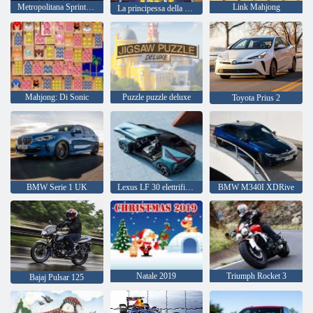
Metropolitana Sprint 3D
Link Mahjong
La principessa della metropolitana Runner
Mahjong: Di Sonic
Puzzle puzzle deluxe
Toyota Prius 2
BMW Serie 1 UK
Lexus LF 30 elettrificato
BMW M340I XDRive
Natale 2019
Triumph Rocket 3
Bajaj Pulsar 125