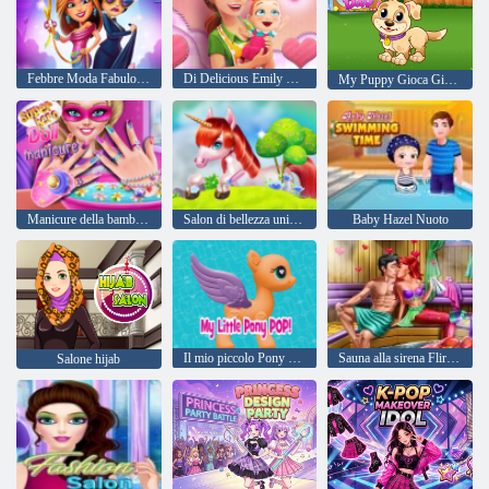
Febbre Moda Fabulous di Angela
Di Delicious Emily New Beginning Edizione di San Valentino
My Puppy Gioca Giorno
Manicure della bambola del supereroe
Salon di bellezza unicorno
Baby Hazel Nuoto
Il mio piccolo Pony Pop
Sauna alla sirena Flirtare
Salone hijab