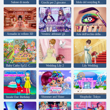
Salone di moda
Idolo del restyling K-pop
Giochi per 2 giocatori: Princess Design Party
Armadio in velluto 3D
Vestirsi: abbinare gli abiti
Arte dell'occhio della Coppa del Mondo
Baby Cathy Ep52: Creatore di corone
Wedding Lily 2
Lily Wedding
Shimmer and Shine: Dress up
Shopholic: Tokyo
Inside Out: Birthday Party