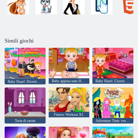
Simili giochi
Baby appena nato Hazel vaccinazione
Baby Hazel. Giorno dello Sport
Baby Hazel. Divertimento Ringraziamento
Fitness Workout XL
Torta di carote
Adventure Time: vestire