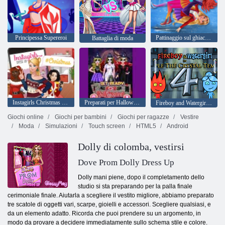
Principessa Supereroi
Pattinaggio sul ghiaccio invernale
Battaglia di moda
Instagirls Christmas Dress up
Preparati per Halloween
Fireboy and Watergirl 4: Tempio di Cristallo
Giochi online
Giochi per bambini
Giochi per ragazze
Vestire
Moda
Simulazioni
Touch screen
HTML5
Android
Dolly di colomba, vestirsi
Dove Prom Dolly Dress Up
Dolly mani piene, dopo il completamento dello
studio si sta preparando per la palla finale
cerimoniale finale. Aiutarla a scegliere il vestito migliore, abbiamo preparato
tre scatole di oggetti vari, scarpe, gioielli e accessori. Scegliere qualsiasi, e
da un elemento adatto. Ricorda che puoi prendere su un argomento, in
modo da provare a decidere immediatamente sullo schema stile e colore.