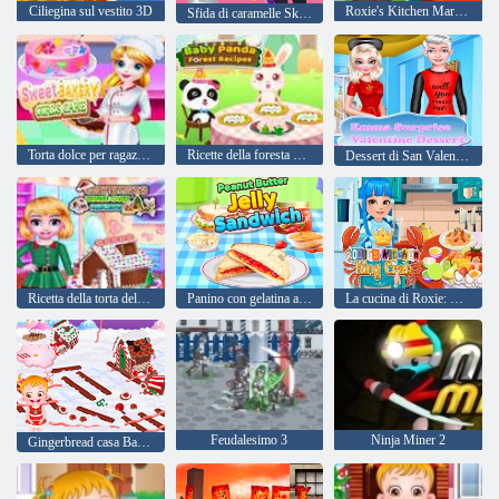
Ciliegina sul vestito 3D
Roxie's Kitchen Martedì Taco
Sfida di caramelle Skibidi
Torta dolce per ragazze da forno
Ricette della foresta del baby panda
Dessert di San Valentino a sorpresa Emma
Ricetta della torta della casa di Natale
Panino con gelatina al burro di arachidi
La cucina di Roxie: Granchio Reale
Feudalesimo 3
Ninja Miner 2
Gingerbread casa Baby Hazel