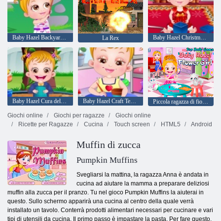
Baby Hazel Backyard partito
Baby Hazel Christmas Time
La Rex
Baby Hazel Cura dell'igiene
Baby Hazel Craft Tempo
Piccola ragazza di fiori nocciola
Giochi online
Giochi per ragazze
Giochi online
Ricette per Ragazze
Cucina
Touch screen
HTML5
Android
Muffin di zucca
Pumpkin Muffins
Svegliarsi la mattina, la ragazza Anna è andata in
cucina ad aiutare la mamma a preparare deliziosi
muffin alla zucca per il pranzo. Tu nel gioco Pumpkin Muffins la aiuterai in
questo. Sullo schermo apparirà una cucina al centro della quale verrà
installato un tavolo. Conterrà prodotti alimentari necessari per cucinare e vari
tipi di utensili da cucina. Il primo passo è impastare la pasta. Per fare questo,