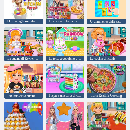
Ottimo taglierino da cucina MOM
La cucina di Roxie: curry giapponese
Ordinamento delle carte alimentari
La cucina di Roxie: Pho vietnamita
La torta arcobaleno dello chef Felicia
La cucina di Roxie: Cromboloni
Prepara una torta di coriandoli arcobaleno
Torta Reallife Cooking
I muffin della cucina di Roxie