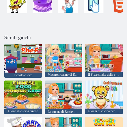
Simili giochi
Macaron carino di Roxie's Kitchen
Il Freakshake della cucina di Roxie
Piccolo cuoco
Gioco di cucina cinese
Giochi di cucina per bambini
La cucina di Roxie: Ratatouille