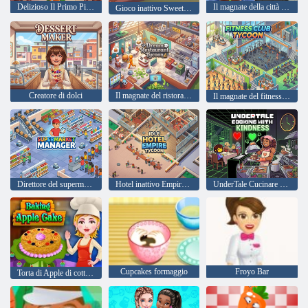
Delizioso Il Primo Piatto
Il magnate della città di cucina
Gioco inattivo Sweet Bite
Creatore di dolci
Il magnate del ristorante da sogno
Il magnate del fitness club
Direttore del supermercato
Hotel inattivo Empire Tycoon
UnderTale Cucinare con gentilezza
Cupcakes formaggio
Froyo Bar
Torta di Apple di cottura