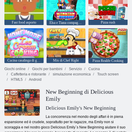
Fast food asporto
Pizza rush
Elsa e Tiana compagni di allenamento
Cucina casalinga di gelato
Mix di Chef Right
Pizza Realife Cooking
Giochi online
Giochi per bambini
Servizio
Cucina
Caffetteria e ristorante
simulazione economica
Touch screen
HTML5
Android
New Beginning di Delicious
Emily
Delicious Emily's New Beginning
La concorrenza nel mondo degli affari è in piena
espansione ed è crudele, soprattutto per le ragazze, ma Emily non si
scoraggia e nel nostro gioco Delicious Emily`s New Beginning aiutare il suo