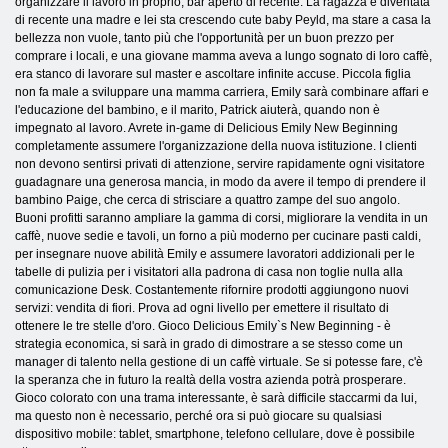
organizzare il lavoro in proprio, bar aperto di recente. La ragazza è diventata
di recente una madre e lei sta crescendo cute baby Peyld, ma stare a casa la
bellezza non vuole, tanto più che l'opportunità per un buon prezzo per
comprare i locali, e una giovane mamma aveva a lungo sognato di loro caffè,
era stanco di lavorare sul master e ascoltare infinite accuse. Piccola figlia
non fa male a sviluppare una mamma carriera, Emily sarà combinare affari e
l'educazione del bambino, e il marito, Patrick aiuterà, quando non è
impegnato al lavoro. Avrete in-game di Delicious Emily New Beginning
completamente assumere l'organizzazione della nuova istituzione. I clienti
non devono sentirsi privati ​​di attenzione, servire rapidamente ogni visitatore
guadagnare una generosa mancia, in modo da avere il tempo di prendere il
bambino Paige, che cerca di strisciare a quattro zampe del suo angolo.
Buoni profitti saranno ampliare la gamma di corsi, migliorare la vendita in un
caffè, nuove sedie e tavoli, un forno a più moderno per cucinare pasti caldi,
per insegnare nuove abilità Emily e assumere lavoratori addizionali per le
tabelle di pulizia per i visitatori alla padrona di casa non toglie nulla alla
comunicazione Desk. Costantemente rifornire prodotti aggiungono nuovi
servizi: vendita di fiori. Prova ad ogni livello per emettere il risultato di
ottenere le tre stelle d'oro. Gioco Delicious Emily`s New Beginning - è
strategia economica, si sarà in grado di dimostrare a se stesso come un
manager di talento nella gestione di un caffè virtuale. Se si potesse fare, c'è
la speranza che in futuro la realtà della vostra azienda potrà prosperare.
Gioco colorato con una trama interessante, è sarà difficile staccarmi da lui,
ma questo non è necessario, perché ora si può giocare su qualsiasi
dispositivo mobile: tablet, smartphone, telefono cellulare, dove è possibile