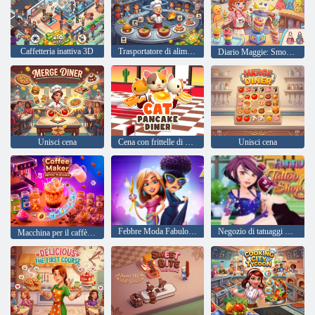
Caffetteria inattiva 3D
Trasportatore di alimenti
Diario Maggie: Smoothie Craze
Unisci cena
Cena con frittelle di gatti
Unisci cena
Febbre Moda Fabulous di Angela
Negozio di tatuaggi divertente
Macchina per il caffè - Simulatore barista