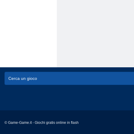
© Game-Game.it - Giochi gratis online in flash