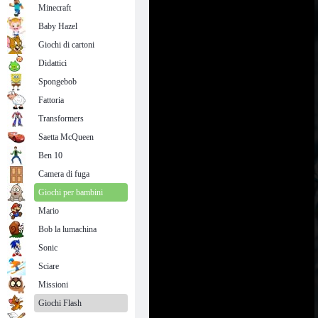
Minecraft
Baby Hazel
Giochi di cartoni
Didattici
Spongebob
Fattoria
Transformers
Saetta McQueen
Ben 10
Camera di fuga
Giochi per bambini
Mario
Bob la lumachina
Sonic
Sciare
Missioni
Giochi Flash