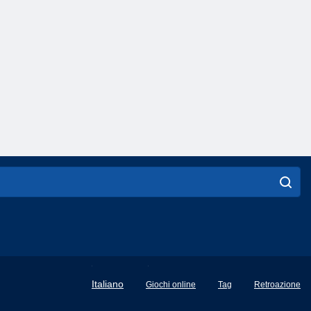
English
Italiano
Giochi online
Tag
Retroazione
Français