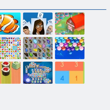
acanze con i
pesci
Incantesimo
2020! Ricaricato
onnetti alla
frutta
Farfalla Kyodai
Bolle senza fine
ckgammon di
Mahjong
sushi
Fortuna
Ottieni 10