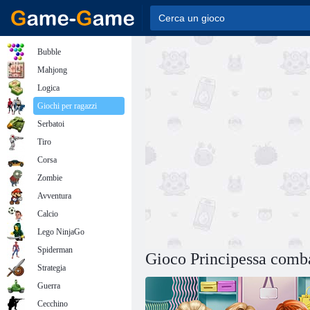
Bubble
Mahjong
Logica
Giochi per ragazzi
Serbatoi
Tiro
Corsa
Zombie
Avventura
Calcio
Lego NinjaGo
Spiderman
Gioco Principessa comba
Strategia
Guerra
Cecchino