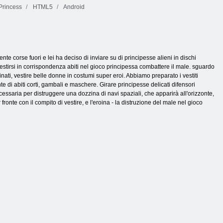
Princess
HTML5
Android
e corse fuori e lei ha deciso di inviare su di principesse alieni in dischi
stirsi in corrispondenza abiti nel gioco principessa combattere il male. sguardo
ati, vestire belle donne in costumi super eroi. Abbiamo preparato i vestiti
 di abiti corti, gambali e maschere. Girare principesse delicati difensori
cessaria per distruggere una dozzina di navi spaziali, che apparirà all'orizzonte,
ronte con il compito di vestire, e l'eroina - la distruzione del male nel gioco