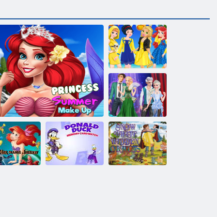
Principessa o
Minion
La miglior
coppia inverno
Partita della
scheda di
Puzzle delle
memoria di
Oggetti nascosti
Sirene
Trucco estivo da principessa
Paperino
di Biancaneve