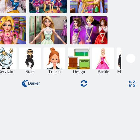
Recupero
Splendida Twins
biondo della
signer Studio
primavera
principessa
Dress
Campo
ospedaliera
ionda giorno
la principessa
Celebrity Tailor
Glamour Prom
spa
Shop
Night
Servizio
Stars
Trucco
Design
Barbie
Matrimonio
Darker