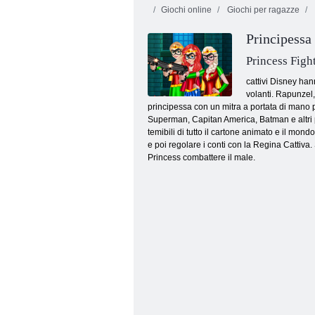
Giochi online
Giochi per ragazze
Principessa
Princess Fight
cattivi Disney han
volanti. Rapunzel,
principessa con un mitra a portata di mano p
Spotter di tendenza principessa
Superman, Capitan America, Batman e altri pe
temibili di tutto il cartone animato e il mon
e poi regolare i conti con la Regina Cattiva.
Princess combattere il male.