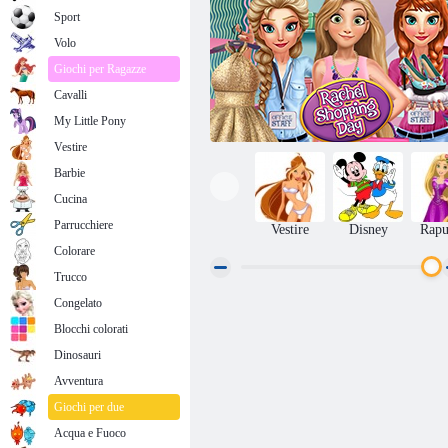
Sport
Volo
Giochi per Ragazze
Cavalli
My Little Pony
Vestire
Barbie
Cucina
Parrucchiere
Vestire
Disney
Rapu
Colorare
Trucco
Congelato
Rapunzel Shopping Day
Blocchi colorati
Dinosauri
Avventura
Giochi per due
Acqua e Fuoco