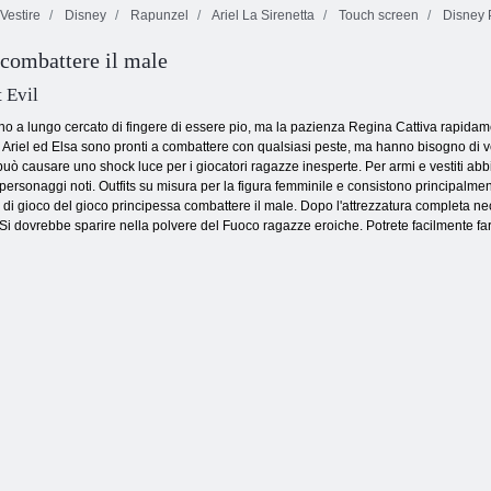
Vestire
Disney
Rapunzel
Ariel La Sirenetta
Touch screen
Disney 
Pinocchio Match
 combattere il male
Pippo Memory
di scheda di
Tre damigelle
card Match
memoria
per Ella
 Evil
no a lungo cercato di fingere di essere pio, ma la pazienza Regina Cattiva rapidament
 Ariel ed Elsa sono pronti a combattere con qualsiasi peste, ma hanno bisogno di ve
uò causare uno shock luce per i giocatori ragazze inesperte. Per armi e vestiti abbin
rsonaggi noti. Outfits su misura per la figura femminile e consistono principalmente
do di gioco del gioco principessa combattere il male. Dopo l'attrezzatura completa ne
 Si dovrebbe sparire nella polvere del Fuoco ragazze eroiche. Potrete facilmente far f