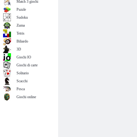
Match 3 giochi
Puzzle
Sudoku
Zuma
Tetris
Biliardo
3D
Giochi IO
Giochi di carte
Solitario
Scacchi
Pesca
Giochi online