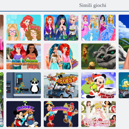
Simili giochi
Principesse 3
Barbie Book
feste di
Cenerentola:
Club
primavera
Fashion Store
Disney
Tinkerbell e la
Ariel e Moana
leggenda dei
Princess in
Swap per
Neverbeast Pixie
vacanza
principesse
Hollow animali
Phineas e Ferb
stella guerre
Disney
Agente P Rebel
Ducktales
Puzzle natalizio
Spy
Duckburg Quest
Disney