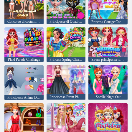
Concorso di costumi da bagno per principesse
Principesse di Quadrobica
Princess Cottage Core contro i rivali Sirena Core
Plaid Parade Challenge
Princess Spring Cleaning
Sirena principessa tutto l'anno intorno alla moda
Principessa Prom Photoshoot
Sorelle Night Out
Principessa Anime Dress Up