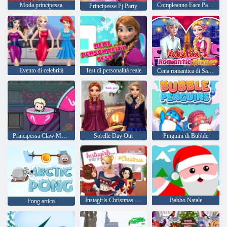
Moda principessa
Compleanno Face Painting
Principesse Pj Party
Evento di celebrità
Test di personalità reale
Cena romantica di San Valentino
Principessa Claw Machine
Sorelle Day Out
Pinguini di Bubble
Instagirls Christmas Dress up
Babbo Natale
Pong artico