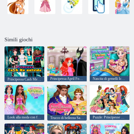
Simili giochi
Principessa April Fools Hair Salon
Nascita di gemelli Ice Queen
Principessa Cash Me Outside
Look alla moda con fiori da principessa
Puzzle: Principesse Disney
Trucco di bellezza Salva il principe