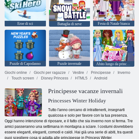
Eroe di sci
Festa di Natale bianca
Battaglia di neve
Puzzle di Capodanno
Puzzle invernale
Abito lungo da principessa
Giochi online
Giochi per ragazze
Vestire
Principesse
Inverno
Touch screen
Disney Princess
HTML5
Android
Principesse vacanze invernali
Princesses Winter Holiday
Tutto l'anno cercano di intrattenerti, insegnarti
qualcosa e solo per favore con la tua presenza.
Oggi hanno intenzione di riposare, e il fatto che sia inverno non si ferma. Tre
amici passeranno una settimana in montagna a sciare. I costumi dovrebbero
essere eleganti, eleganti, comodi e caldi. Hai già una serie di abiti, tra questi
puoi scegliere cosa si adatta alle principesse in Princess Winter.