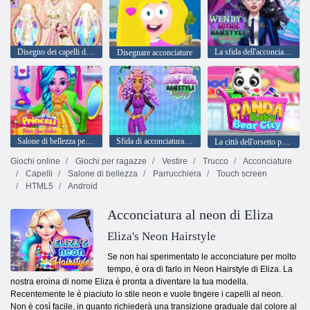
Disegno dei capelli da matrimonio reale
La sfida dell'acconciatura gotica di Wendy
Disegnare acconciature
Salone di bellezza per capelli Princess
Sfida di acconciatura di Clawdia Wolfgirl
La città dell'orsetto panda
Giochi online
Giochi per ragazze
Vestire
Trucco
Acconciature
Capelli
Salone di bellezza
Parrucchiera
Touch screen
HTML5
Android
Acconciatura al neon di Eliza
Eliza's Neon Hairstyle
Se non hai sperimentato le acconciature per molto
tempo, è ora di farlo in Neon Hairstyle di Eliza. La
nostra eroina di nome Eliza è pronta a diventare la tua modella.
Recentemente le è piaciuto lo stile neon e vuole tingere i capelli al neon.
Non è così facile, in quanto richiederà una transizione graduale dal colore al