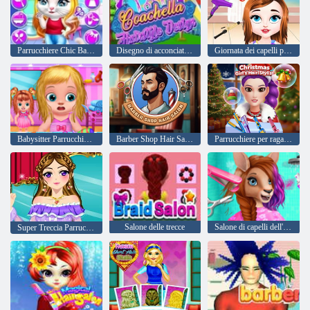
Parrucchiere Chic Baby Kitty
Disegno di acconciatura Coachella
Giornata dei capelli per Baby Taylor
Babysitter Parrucchiere per bambini
Barber Shop Hair Salon Sim
Parrucchiere per ragazze di Natale
Salone delle trecce
Salone di capelli dell'animale dell'Australia
Super Treccia Parrucchiere HD