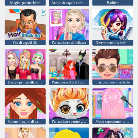
Magico parrucchiere
Barbiere
Studio di capelli corti di moda
Pila di capelli 3D
Parrucchiere di bellezza
Divertimento da barbiere
Design per capelli coloranti alla moda
Principessa April Fools Hair Salon
Parrucchiere divertente
Parrucchiere carino gattino
Moda capodanno nuove acconciature
Salone di taglio di capelli di Carol