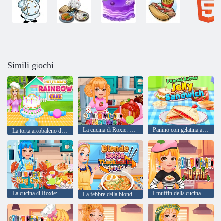
Simili giochi
La cucina di Roxie: Cromboloni
Panino con gelatina al burro di arachidi
La torta arcobaleno dello chef Felicia
La cucina di Roxie: Granchio Reale
I muffin della cucina di Roxie
La febbre della bionda Sofia Tteokbokki