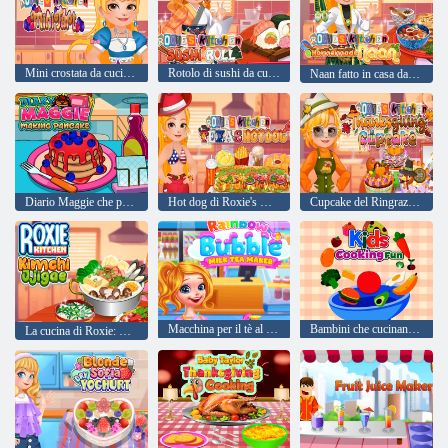
Mini crostata da cucina di Roxie
Rotolo di sushi da cucina di Roxie
Naan fatto in casa da Roxie's Kitchen
Diario Maggie che prepara il pancake
Hot dog di Roxie's Kitchen Texas
Cupcake del Ringraziamento di Roxie's Kitchen
Macchina per il tè al latte con bolle arcobaleno
Bambini che cucinano divertimento
La cucina di Roxie: Kimchi Jjigae