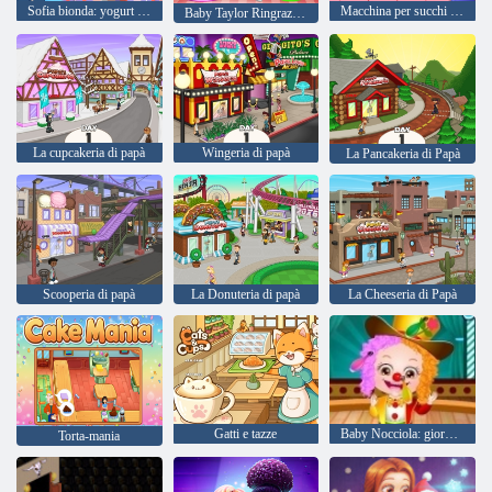
Sofia bionda: yogurt secco
Macchina per succhi di frutta
Baby Taylor Ringraziamento cucina
La cupcakeria di papà
Wingeria di papà
La Pancakeria di Papà
Scooperia di papà
La Donuteria di papà
La Cheeseria di Papà
Gatti e tazze
Baby Nocciola: giornata annuale della scuola
Torta-mania