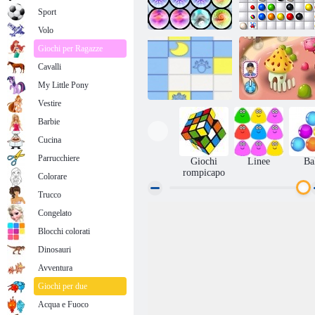
Sport
Volo
Giochi per Ragazze
Cavalli
Mind Your
Cold Fusion
Marbles
My Little Pony
Vestire
Barbie
Cucina
Rock-Ola
Linez
gelatina
Parrucchiere
Giochi
Linee
Ba
rompicapo
Colorare
Trucco
Congelato
Blocchi colorati
Dinosauri
Avventura
Giochi per due
Acqua e Fuoco