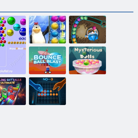
Frutta Arctic
Lo stregone
Bounce Ball
Blast
Palle misteriose
Rolling Sky
alls Ultimate
NO---3