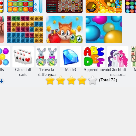
Bubble
Tirvik
Chromatics
confusione
Blocchi Jungle
Razze popolari
Punti
lls
Giochi di
Trova la
Math3
Apprendimento
Giochi di
carte
differenza
memoria
(Total 72)