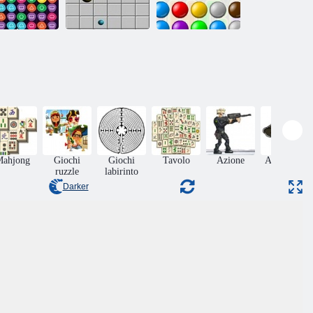
Reazione a
Deep Trip 2
Linea 98
catena
Mahjong
Giochi
Giochi
Tavolo
Azione
Adventura
ruzzle
labirinto
Darker