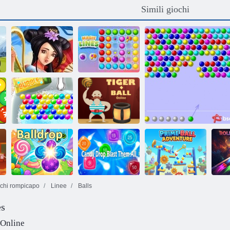
Simili giochi
Treasures of
Asia
Linee magiche
Palla della tigre
Bolla
in linea
chi rompicapo
Linee
Balls
es
Candy Drop li fa
Prime Ball
Palla caduta
esplodere tutti
Avventura
Bolle
B
 Online