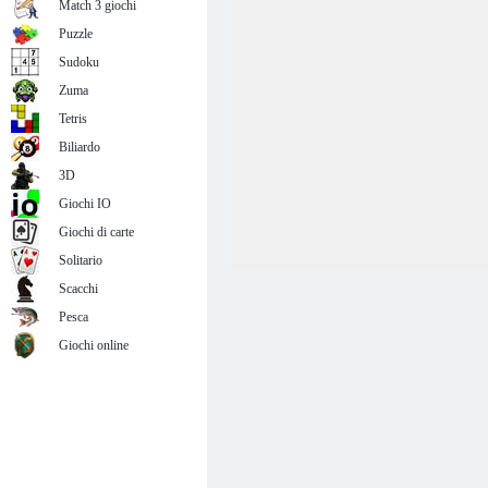
Match 3 giochi
Puzzle
Sudoku
Zuma
Tetris
Biliardo
3D
Giochi IO
Giochi di carte
Solitario
Scacchi
Pesca
Giochi online