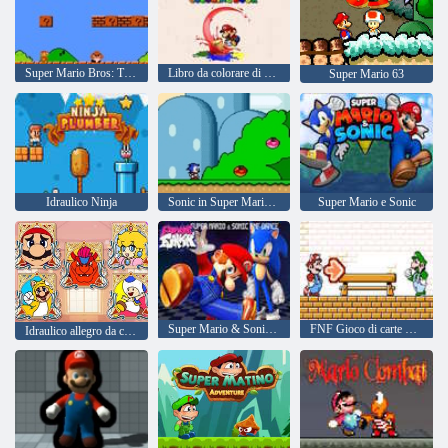
Super Mario Bros: Trucchi per due giocatori
Libro da colorare di Mario Rush
Super Mario 63
Idraulico Ninja
Sonic in Super Mario World
Super Mario e Sonic
Super Mario & Sonic FNF Danza
FNF Gioco di carte Blues
Idraulico allegro da colorare