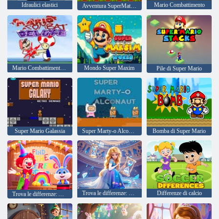
Idraulici elastici
Mario Combattimento
Avventura SuperMatino
Mario Combattimento Deluxe
Mondo Super Maxim
Pile di Super Mario
Super Mario Galassia
Super Marty-o Alconauta
Bomba di Super Mario
Trova le differenze: Time Princess
Differenze di calcio
Trova le differenze: April Fool's Day