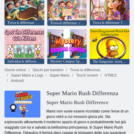
Trova le differenze: Peter Pan
Trova le differenze: l'amicizia della principessa Sofia
Trova le differenze: caccia alle uova di Pasqua
Individua le differenze di gattini carini
Mystery Campus Spotter
The Simpsons: trova la differenza
Giochi online
Giochi per bambini
Trova la differenza
Super Mario e Luigi
Super Mario
Touch screen
HTML5
Android
Super Mario Rush Differenza
Super Mario Rush Difference
Mario non vuole essere ricordato come l'eroe di un
gioco retrò a cui nessuno gioca più. Sta
esplorando attivamente il moderno spazio di gioco e probabilmente hai già
viaggiato con lui e salvato la bellissima principessa. In Super Mario Rush
Difference, l'idraulico ti fornirà dieci coppie di immagini delle sue avventure,