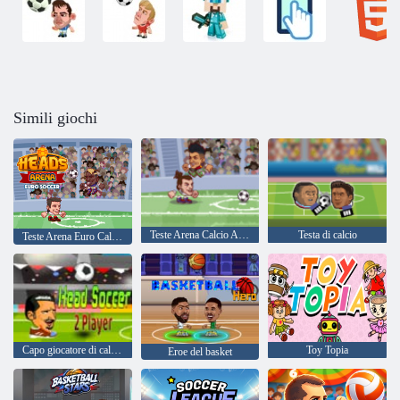
Simili giochi
Teste Arena Calcio All Stars
Testa di calcio
Teste Arena Euro Calcio
Capo giocatore di calcio 2
Toy Topia
Eroe del basket