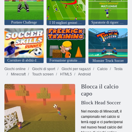
Portiere Challenge
Sparatorie di rigore: Multi League
I 10 migliori gestori di calcio
Corridore di abilità di calcio
Formazione gratuita di tiro
Monster Truck Soccer
Giochi online
Giochi di sport
Giochi per ragazzi
Calcio
Testa
Minecraft
Touch screen
HTML5
Android
Blocca il calcio
capo
Block Head Soccer
Nel mondo di Minecraft, il
campionato nel calcio si
terrà oggi e ci parteciperai
nel nuovo head calcio del