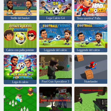
Stelle del basket
Lega Calcio G4
Testa sportiva! Pallavolo
Calcio con palla potente
Leggende del calcio
Leggende del calcio 2026
Pixel Gun Apocalisse 3
Skatelander
Lega di calcio