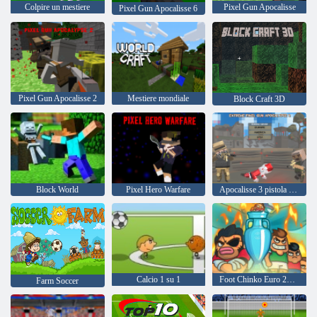
Colpire un mestiere
Pixel Gun Apocalisse
Pixel Gun Apocalisse 6
Pixel Gun Apocalisse 2
Mestiere mondiale
Block Craft 3D
Block World
Pixel Hero Warfare
Apocalisse 3 pistola pixel estrema
Calcio 1 su 1
Foot Chinko Euro 2016
Farm Soccer