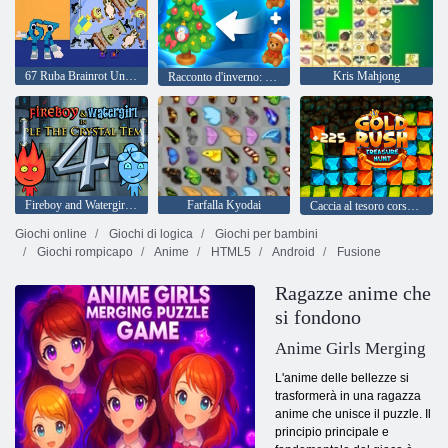
67 Ruba Brainrot Unisci il gioco
Kris Mahjong
Racconto d'inverno: segreti e fusioni
Fireboy and Watergirl 4: Tempio di Cristallo
Farfalla Kyodai
Caccia al tesoro corsa all'oro
Giochi online
Giochi di logica
Giochi per bambini
Giochi rompicapo
Anime
HTML5
Android
Fusione
Ragazze anime che
si fondono
Anime Girls Merging
L'anime delle bellezze si
trasformerà in una ragazza
anime che unisce il puzzle. Il
principio principale e