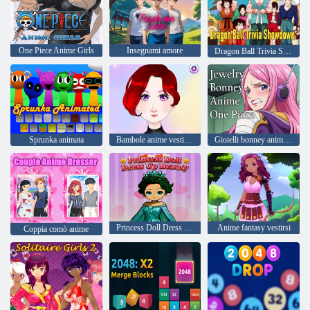
One Piece Anime Girls
Insegnami amore
Dragon Ball Trivia Showdown
Sprunka animata
Bambole anime vestire i giochi
Gioielli bonney anime un pezzo
Princess Doll Dress Up Beauty
Anime fantasy vestirsi
Coppia comò anime