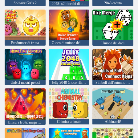
Solitaire Girls 2
2048 caduta
2048: x2 blocchi di unione
Produttore di frutta
Gioco di unione del cervello italiano
Unione dei dadi
Unisci mostri pelosi
Jelly 2048 Gioco rilassante
Simboli dell'autunno: collega gli oggetti
Chimica animale
Abbinateli!
Unisci i frutti: mega divertimento