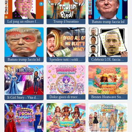
Lol jong un editore facciale
Trump il burattino
Battuto trump faccia lol
Battuto trump faccia lol
Spendere tutti i soldi di Mr Beast
Celebrità LOL faccia buffa
Dolce gioco di trucco per vestire una bambola
Besties Heatwave Summer Style
It Girl Story - Vita da celebrità