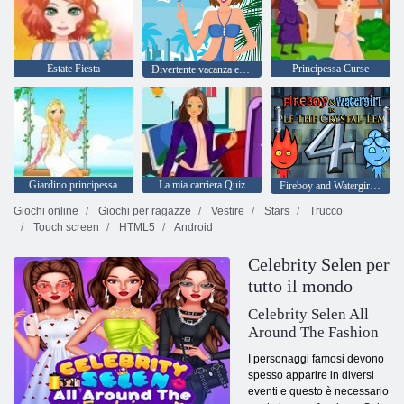
Estate Fiesta
Principessa Curse
Divertente vacanza estiva
Giardino principessa
La mia carriera Quiz
Fireboy and Watergirl 4: Tempio di Cristallo
Giochi online
Giochi per ragazze
Vestire
Stars
Trucco
Touch screen
HTML5
Android
Celebrity Selen per
tutto il mondo
Celebrity Selen All
Around The Fashion
I personaggi famosi devono
spesso apparire in diversi
eventi e questo è necessario