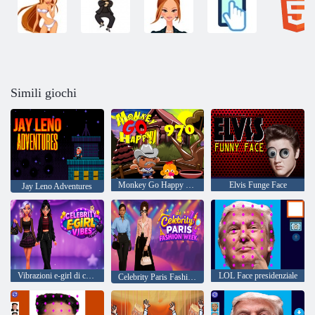
Simili giochi
Monkey Go Happy 970
Elvis Funge Face
Jay Leno Adventures
Vibrazioni e-girl di celebrità
LOL Face presidenziale
Celebrity Paris Fashion Week