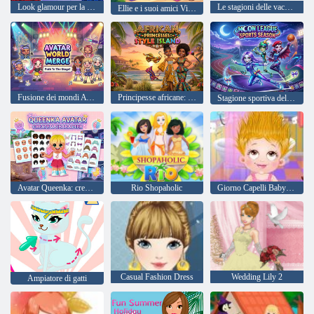
Look glamour per la serata del ballo delle celebrità
Le stagioni delle vacanze di Maria si vestono
Ellie e i suoi amici Vibrazioni estive sulla spiaggia
Fusione dei mondi Avatar: il percorso verso il palco!
Principesse africane: Style Island
Stagione sportiva della Lega della Luna
Avatar Queenka: crea un personaggio
Rio Shopaholic
Giorno Capelli Baby Hazel
Casual Fashion Dress
Wedding Lily 2
Ampiatore di gatti