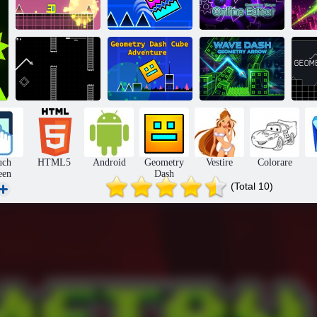
Geometria
dell'onda: editor
Salta Dash
Salta Dash
online
Wave Dash:
Geometria:
Geometria Dash
freccia
trattino nero
Cube Avventura
geometrica
uch
HTML5
Android
Geometry
Vestire
Colorare
een
Dash
(Total 10)