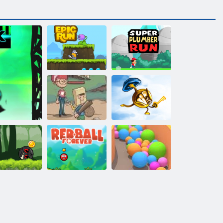
Run Super
Epic Run
Plumber
Backyard Eroi
Chiave & Shield
Ball Hero
venture: Red
Palla rossa per
Palline Di
Bounce Ball
sempre
Sabbia