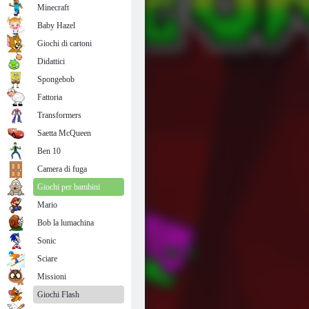
Minecraft
Baby Hazel
Giochi di cartoni
Didattici
Spongebob
Fattoria
Transformers
Saetta McQueen
Ben 10
Camera di fuga
Giochi per bambini
Mario
Bob la lumachina
Sonic
Sciare
Missioni
Giochi Flash