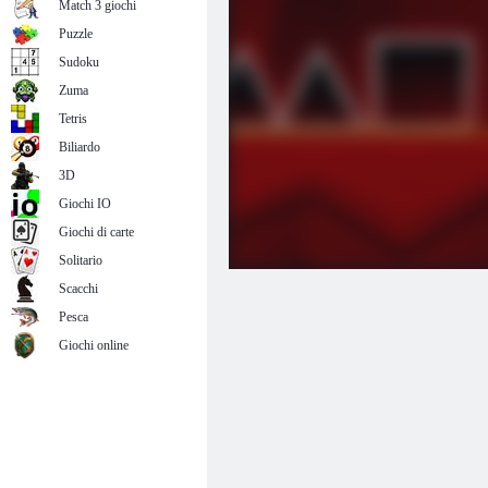
Match 3 giochi
Puzzle
Sudoku
Zuma
Tetris
Biliardo
3D
Giochi IO
Giochi di carte
Solitario
Scacchi
Pesca
Giochi online