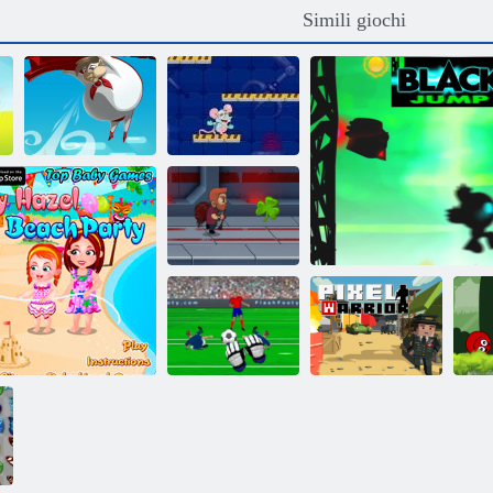
Simili giochi
Pompino
Scacchi Lab
Jetpack Maestro
Campione
Ad
portiere
Pixel Warrior
Salta il nero