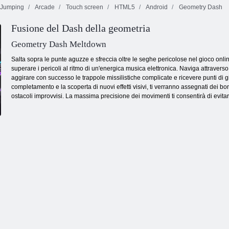
Jumping
Arcade
Touch screen
HTML5
Android
Geometry Dash
Fusione del Dash della geometria
zel Beach Party
Geometry Dash Meltdown
Salta sopra le punte aguzze e sfreccia oltre le seghe pericolose nel gioco onl
superare i pericoli al ritmo di un'energica musica elettronica. Naviga attrave
aggirare con successo le trappole missilistiche complicate e ricevere punti di g
completamento e la scoperta di nuovi effetti visivi, ti verranno assegnati dei
ostacoli improvvisi. La massima precisione dei movimenti ti consentirà di evitare e