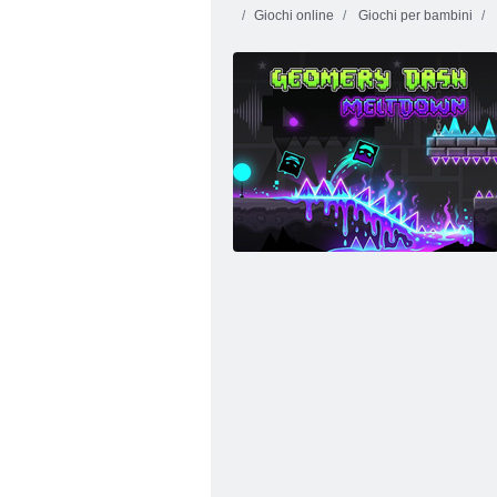
Giochi online
Giochi per bambini
Fireboy and
Watergirl 4:
Tempio di
Cristallo
Farfalla Kyodai
Baby Ha