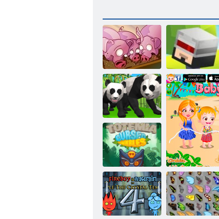
Run, Maiale,
Run
Salta e rimbalzo
Panda Simulator
3D
Totemia: biglie
maledette