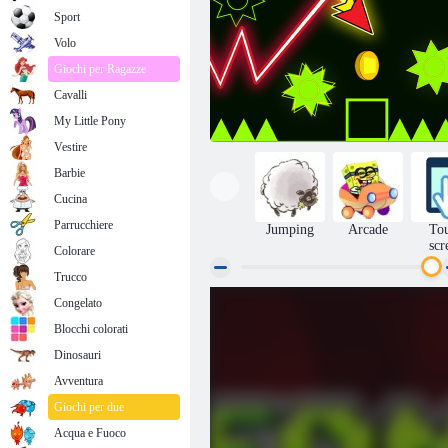
Sport
Volo
Giochi per Ragazze
Cavalli
My Little Pony
Vestire
Barbie
Cucina
Parrucchiere
Jumping
Arcade
To
scr
Colorare
Trucco
Congelato
Scatto dell'onda
Blocchi colorati
Dinosauri
Avventura
Giochi per due
Acqua e Fuoco