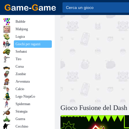
Bubble
Mahjong
Logica
Giochi per ragazzi
Serbatoi
Tiro
Corsa
Zombie
Avventura
Calcio
Lego NinjaGo
Spiderman
Gioco Fusione del Dash 
Strategia
Guerra
Cecchino