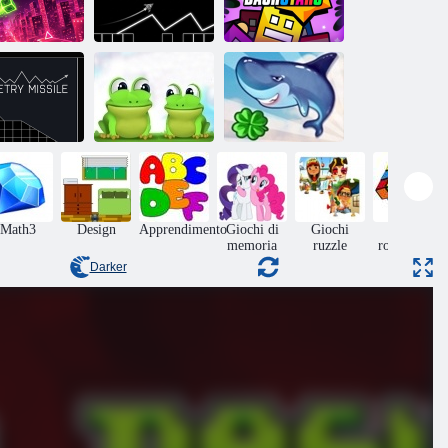
Maglione al
Geometria: onda
Stelle Dash
neon
nera
geometriche
Missile
geometrico
Leap Frog
Shark Volare
Math3
Design
Apprendimento
Giochi di
Giochi
Giochi
memoria
ruzzle
rompicapo
Darker