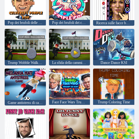
Pop dei brufoli delle celebrità
Pop dei brufoli dei cartoni animati
Ricerca sulle facce buffe
Trump Wobble Walk Challenge
La sfida della camminata oscillante di Trump
Dance Dance KSI
Face Face Wars Trump vs Kim
Trump Coloring Time
Game antistress di cappello di melania