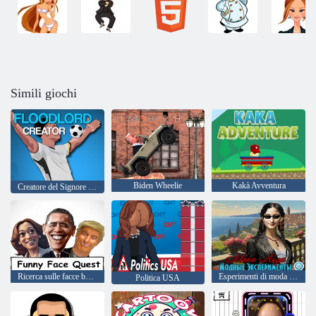
Simili giochi
Biden Wheelie
Kakà Avventura
Creatore del Signore dei Flood
Ricerca sulle facce buffe
Esperimenti di moda di Monna Lisa
Politica USA