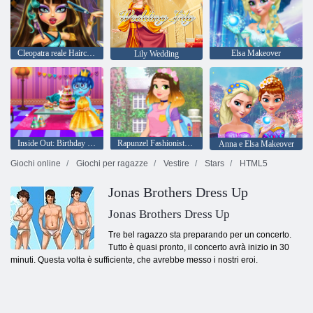
Cleopatra reale Haircuts
Elsa Makeover
Lily Wedding
Inside Out: Birthday Party
Rapunzel Fashionista in movimento
Anna e Elsa Makeover
Giochi online
Giochi per ragazze
Vestire
Stars
HTML5
Jonas Brothers Dress Up
Jonas Brothers Dress Up
Tre bel ragazzo sta preparando per un concerto.
Tutto è quasi pronto, il concerto avrà inizio in 30
minuti. Questa volta è sufficiente, che avrebbe messo i nostri eroi.