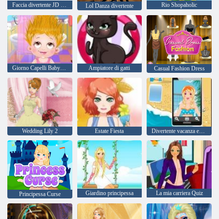
Faccia divertente JD Vance
Rio Shopaholic
Lol Danza divertente
Giorno Capelli Baby Hazel
Ampiatore di gatti
Casual Fashion Dress
Wedding Lily 2
Estate Fiesta
Divertente vacanza estiva
Giardino principessa
La mia carriera Quiz
Principessa Curse