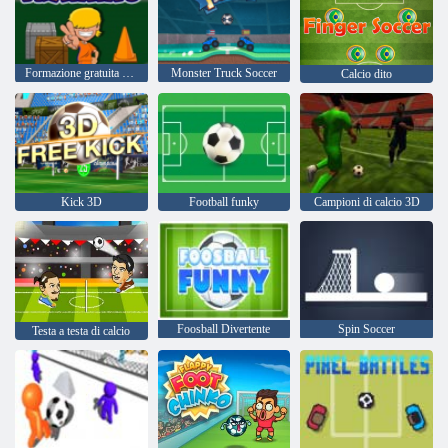
Formazione gratuita di tiro
Monster Truck Soccer
Calcio dito
Kick 3D
Football funky
Campioni di calcio 3D
Foosball Divertente
Spin Soccer
Testa a testa di calcio