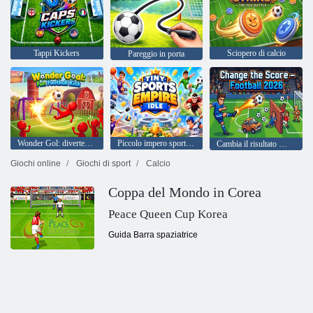
Tappi Kickers
Sciopero di calcio
Pareggio in porta
Wonder Gol: divertente calcio di calcio
Piccolo impero sportivo inattivo
Cambia il risultato — Calcio 2026
Giochi online
Giochi di sport
Calcio
Coppa del Mondo in Corea
Peace Queen Cup Korea
Guida Barra spaziatrice