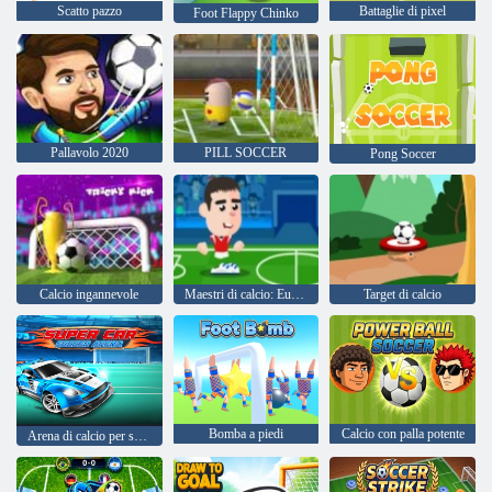
Scatto pazzo
Battaglie di pixel
Foot Flappy Chinko
Pallavolo 2020
PILL SOCCER
Pong Soccer
Calcio ingannevole
Maestri di calcio: Euro 2020
Target di calcio
Bomba a piedi
Calcio con palla potente
Arena di calcio per supercar