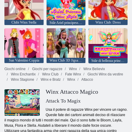
Chibi Winx Stella
Winx Club: Dress
Stile Ariel principessa Winx
San Valentino Coppia
Winx Club 3D Jigsaw Puzzle
Stile di bellezza principessa Winx
Giochi online
Giochi per ragazze
Winx
Winx Believix
Winx Enchantix
Winx Club
Fate Winx
Giochi Winx da vestire
Winx Stagione
Winx e Bratz
Winx
Attacco
Winx Attacco Magico
Attack To Magix
Usa il potere di ragazze Winx per vincere un ragno.
Queste fate dei cartoni animati deciso di rilasciare
il magico mondo di tutti i mostri del male. Qui ci sono tutte le Bloom, Layla,
Musa, Flora e Stella. Aiutateli a liberare il mondo dalle forze oscure.
Utilizzare una fantastica arma che ogni ragazza della sua unica contro