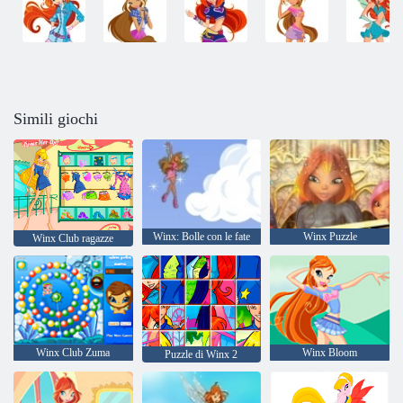
Simili giochi
Winx: Bolle con le fate
Winx Puzzle
Winx Club ragazze
Winx Club Zuma
Winx Bloom
Puzzle di Winx 2