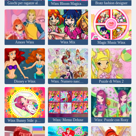
Giochi per ragazze alla moda: Winx Salone di bellezza per animali domestici
Bratz fashion designer
Winx Bloom Magica Apparel
Amore Winx
Winx Mix
Magic Music Winx
Disney e Winx
Winx. Numero nascosto
Puzzle di Winx 2
Winx: Memo Deluxe
Winx: Puzzle con Roxy
Winx Bunny Stile: puzzle rotondo