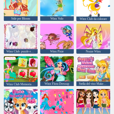
Stile per Bloom
Winx Volo
Winx Club da colorare
Winx Club: puzzle esagonale
Winx Pixie
Nozze Winx
Winx Flora Dressup
Stella del viso Makeover Winx Club
Winx Club Memorial trucco