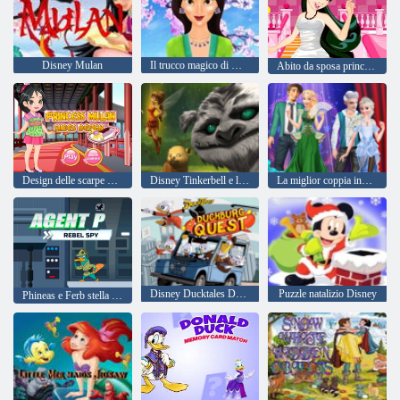
Disney Mulan
Il trucco magico di Mulan
Abito da sposa principessa Mulan
Design delle scarpe della principessa Mulan
Disney Tinkerbell e la leggenda dei Neverbeast Pixie Hollow animali
La miglior coppia inverno
Disney Ducktales Duckburg Quest
Puzzle natalizio Disney
Phineas e Ferb stella guerre Agente P Rebel Spy