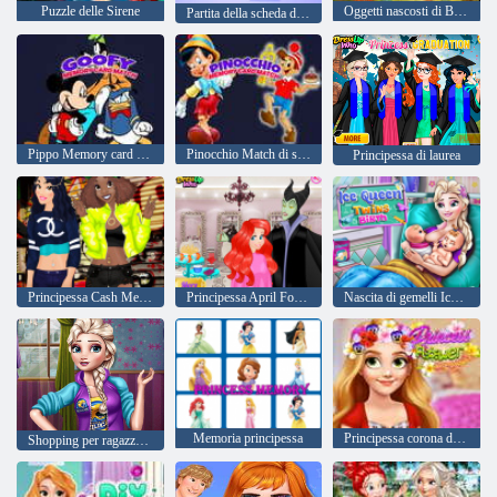
Puzzle delle Sirene
Oggetti nascosti di Biancaneve
Partita della scheda di memoria di Paperino
Pippo Memory card Match
Pinocchio Match di scheda di memoria
Principessa di laurea
Principessa Cash Me Outside
Principessa April Fools Hair Salon
Nascita di gemelli Ice Queen
Memoria principessa
Principessa corona di fiori
Shopping per ragazze ricche