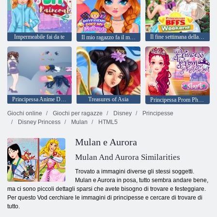
Impermeabile fai da te
Il fine settimana della mia migliore amica principessa
Il mio ragazzo fa il mio trucco
Principessa Anime Dress Up
Treasures of Asia
Principessa Prom Photoshoot
Giochi online
Giochi per ragazze
Disney
Principesse
Disney Princess
Mulan
HTML5
Mulan e Aurora
Mulan And Aurora Similarities
Trovato a immagini diverse gli stessi soggetti.
Mulan e Aurora in posa, tutto sembra andare bene,
ma ci sono piccoli dettagli sparsi che avete bisogno di trovare e festeggiare.
Per questo Vod cerchiare le immagini di principesse e cercare di trovare di
tutto.