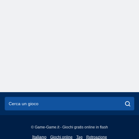
© Game-Game.it - Giochi gratis online in flash
English
Italiano
Giochi online
Tag
Retroazione