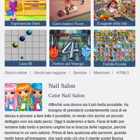
Supermercato Dash
Il magnate della città di cucina
Gioco inattivo Sweet Bite
Linea 98
Fireboy and Watergirl 4: Tempio di Cristallo
Farfalla Kyodai
Giochi online
Giochi per ragazze
Servizio
Manicure
HTML5
Nail Salon
Cutie Nail Salon
Affinché una donna sia il più bella possibile, ha
bisogno di prendersi costantemente cura di se
stessa e provare a fare tutto il possibile, in modo che anche un piccolo
dettaglio non sia stato perso. Oggi ti aiuteremo a farlo. Farai di tutto per
rendere tutto bello e persino unghie tra le braccia delle ragazze, perché
lavorerai in un vero salone. Prima di fare qualcosa alle persone, guarda
molto bene all'immagine, che sarà visto ciò che il cliente vuole! Buona