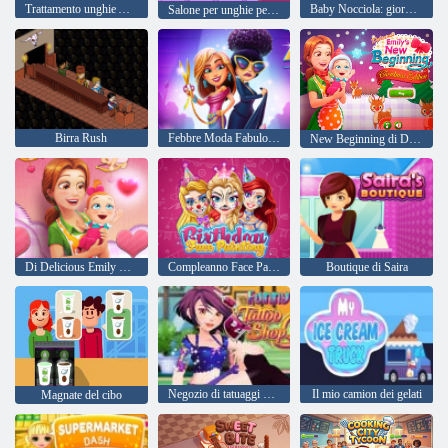
Trattamento unghie ASMR
Baby Nocciola: giornata annuale della scuola
Salone per unghie pedicure
Birra Rush
Febbre Moda Fabulous di Angela
New Beginning di Delicious Emily Christmas Edition
Di Delicious Emily New Beginning Edizione di San Valentino
Compleanno Face Painting
Boutique di Saira
Negozio di tatuaggi divertente
Il mio camion dei gelati
Magnate del cibo