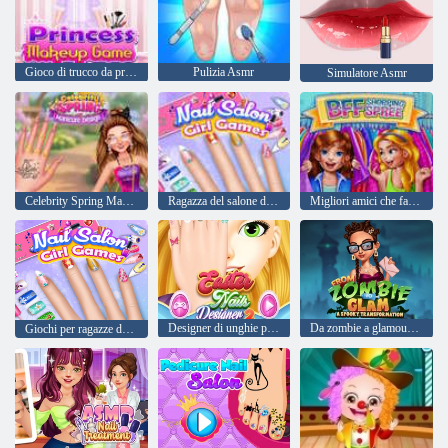
Gioco di trucco da principessa
Pulizia Asmr
Simulatore Asmr
Celebrity Spring Manicure Design
Ragazza del salone di bellezza
Migliori amici che fanno shopping sfrenato
Designer di unghie pasquali 2
Da zombie a glamour e spettrale
Giochi per ragazze dal salone di bellezza