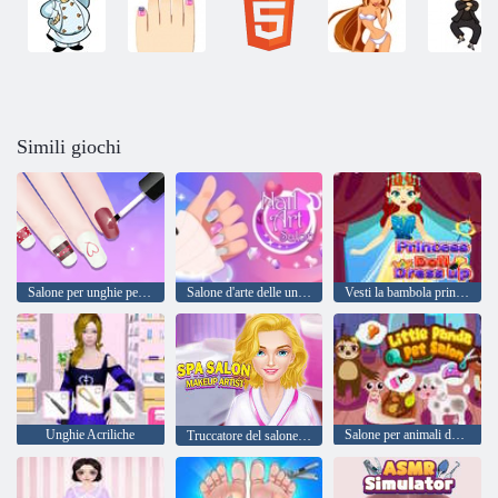
Simili giochi
Salone per unghie per ragazze
Salone d'arte delle unghie
Vesti la bambola principessa
Unghie Acriliche
Salone per animali del piccolo panda
Truccatore del salone spa