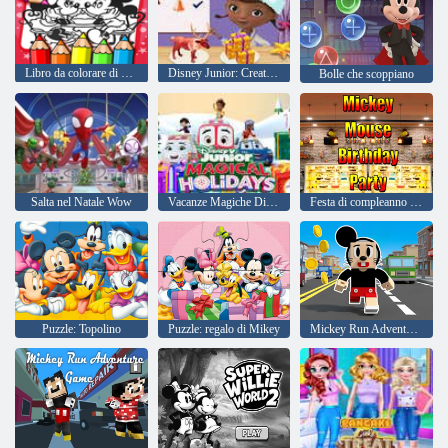
Libro da colorare di Topolino
Disney Junior: Creatore di giocattoli
Bolle che scoppiano
Salta nel Natale Wow
Vacanze Magiche Disney Junior
Festa di compleanno di Topolino
Puzzle: Topolino
Puzzle: regalo di Mikey
Mickey Run Adventure Game