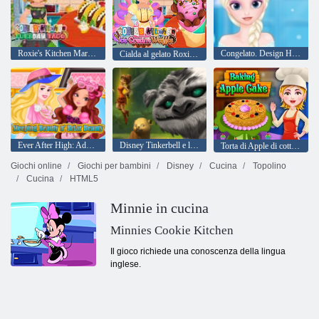
Roxie's Kitchen Martedì Taco
Congelato. Design Hairstyle
Cialda al gelato Roxie's Kitchen
Ever After High: Addormentata e ' Briar bellezza
Disney Tinkerbell e la leggenda dei Neverbeast Pixie Hollow animali
Torta di Apple di cottura
Giochi online
Giochi per bambini
Disney
Cucina
Topolino
Cucina
HTML5
Minnie in cucina
Minnies Cookie Kitchen
Il gioco richiede una conoscenza della lingua
inglese.