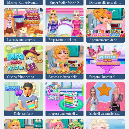
Mickey Run Adventure Game
Dolcetto alla torta di pancake
Super Willie World 2
La colazione americana di Roxie's Kitchen
Preparazione del pranzo delle suore
Appuntamento di San Valentino in cucina di Roxie
Cucina felice per bambini
Samosa indiano della cucina di Roxie
Prepara i biscotti al wafer con cono gelato
Prepara una torta di coriandoli arcobaleno
Sfida di caramelle Skibidi
Dolci fai da te