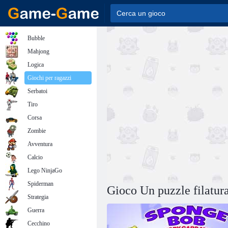
Bubble
Mahjong
Logica
Giochi per ragazzi
Serbatoi
Tiro
Corsa
Zombie
Avventura
Calcio
Lego NinjaGo
Spiderman
Gioco Un puzzle filatu
Strategia
Guerra
Cecchino