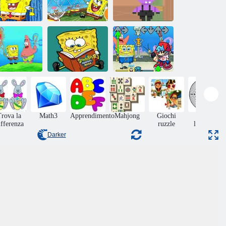
Collezione
Slide di
Spongebob
Bob Save Stuart
Spongebob
Jigsaw Puzzle
fumo viola
Libro da
Puzzle di
colorare per
SpongeBob
FNF contro
Spongebob
SquarePants
Spunchbob
rova la
Math3
Apprendimento
Mahjong
Giochi
Giochi
ifferenza
ruzzle
labirinto
Darker