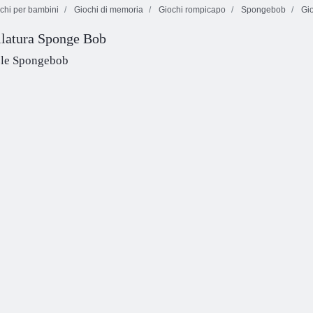
chi per bambini
Giochi di memoria
Giochi rompicapo
Spongebob
Gio
ilatura Sponge Bob
Abito di fantasia
Baby Hazel
Cupcakes
per bambini
Beach Party
formaggio
zle Spongebob