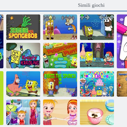
Simili giochi
Zombie contro
FNF Spongebob
FNF: Memphis
SpongeBoob
contro Squiddi
Funkin
Friday Night
Il pernicioso
Funkin' Krusty
complotto di
FNF: scontro tra
Karoling
Plankton
cartoni animati
Puzzle:
Puzzle: Festa di
A
SpongeBob
Vesti la Spunch
SpongeBob
SquarePants
2
SquarePants