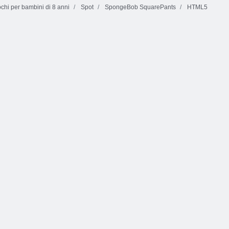
chi per bambini di 8 anni
Spot
SpongeBob SquarePants
HTML5