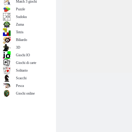
Match 3 giochi
Puzzle
Sudoku
Zuma
Tetris
Biliardo
3D
Giochi IO
Giochi di carte
Solitario
Scacchi
Pesca
Giochi online