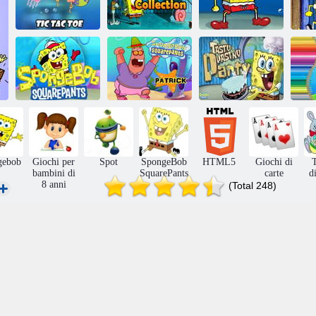
Spongebob tic
Collezione
Vestire
tac toe
Spongebob
SpongeBob
Festa di
SpongeBob
pasticceria
SpongeBob
Squarepants
gustosa
Squarepants
Patrick
SpongeBob
gebob
Giochi per
Spot
SpongeBob
HTML5
Giochi di
T
bambini di
SquarePants
carte
d
8 anni
(Total 248)