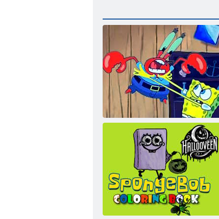
FNF CheapSkate: SpongeBob contro Mr
Krabs