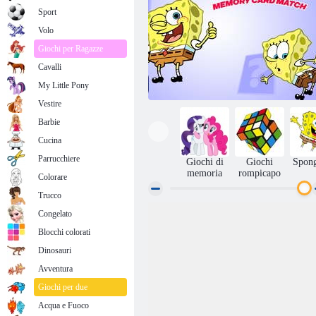
Sport
Volo
Giochi per Ragazze
Cavalli
My Little Pony
Vestire
Barbie
Cucina
Parrucchiere
Giochi di
Giochi
Spon
memoria
rompicapo
Colorare
Trucco
Partita della scheda di memoria di
Congelato
SpongeBob
Blocchi colorati
Dinosauri
Avventura
Giochi per due
Acqua e Fuoco