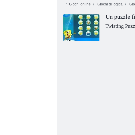
Giochi online
Giochi di logica
Gio
Un puzzle f
Twisting Puz
Libro da colorare di SpongeBob per
Halloween