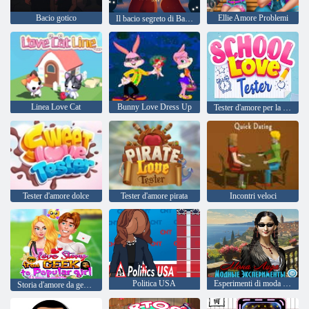
Bacio gotico
Ellie Amore Problemi
Il bacio segreto di Babbo Natale
Linea Love Cat
Bunny Love Dress Up
Tester d'amore per la scuola
Tester d'amore dolce
Tester d'amore pirata
Incontri veloci
Politica USA
Esperimenti di moda di Monna Lisa
Storia d'amore da geek a ragazza popolare