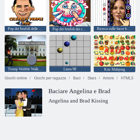
Pop dei brufoli delle celebrità
Ricerca sulle facce buffe
Pop dei brufoli dei cartoni animati
Trump Wobble Walk Challenge
Linea 98
Kris Mahjong
Giochi online
Giochi per ragazze
Baci
Stars
Amore
HTML5
Baciare Angelina e Brad
Angelina and Brad Kissing