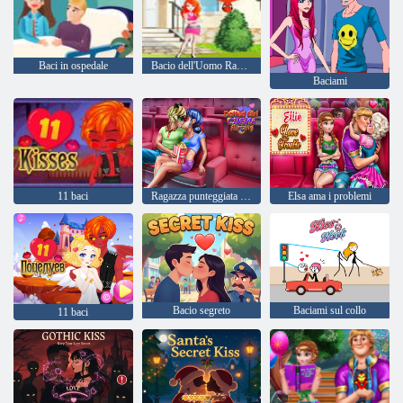
Baci in ospedale
Bacio dell'Uomo Ragno
Baciami
11 baci
Ragazza punteggiata Cinema Flirtare
Elsa ama i problemi
Bacio segreto
Baciami sul collo
11 baci