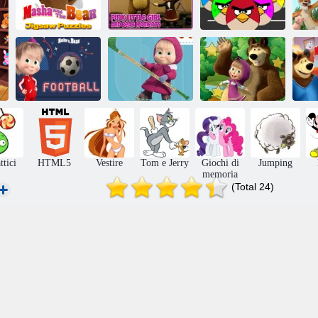
Momenti rosa
Personaggi dei
Masha e orso
dell'orso e della
cartoni animati
ba
Puzzle
bambina
famosi uova
Bambina e le
Calcio di Masha
Masha e l'orso
stelle nascoste
Ma
e Orso
hockey
dell'orso
ttici
HTML5
Vestire
Tom e Jerry
Giochi di
Jumping
memoria
(Total 24)