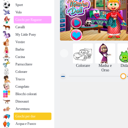
Sport
Volo
Giochi per Ragazze
Cavalli
My Little Pony
Vestire
Barbie
Cucina
Parrucchiere
Colorare
Masha e
Dida
Orso
Colorare
Trucco
Congelato
Bambola Masha fai da te
Blocchi colorati
Dinosauri
Avventura
Giochi per due
Acqua e Fuoco