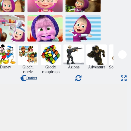
Giochi per
Masha e l'orso
mbini Masha
Negozio di
Spot La
e Orso
bellezza Masha
differenza
Sweet Girl and
sha e l'orso
Bear Memory
Un giorno con
dentista
Challenge
Masha e l'orso
Disney
Giochi
Giochi
Azione
Adventura
Scooby Doo
ruzzle
rompicapo
Darker