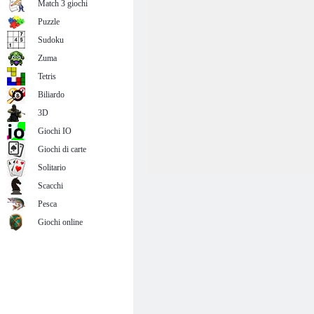
Match 3 giochi
Puzzle
Sudoku
Zuma
Tetris
Biliardo
3D
Giochi IO
Giochi di carte
Solitario
Scacchi
Pesca
Giochi online