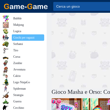
Bubble
Mahjong
Logica
Giochi per ragazzi
Serbatoi
Tiro
Corsa
Zombie
Avventura
Calcio
Lego NinjaGo
Spiderman
Gioco Masha e Orso: Co
Strategia
Guerra
Cecchino