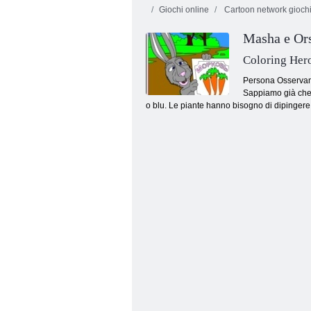
Giochi online
Cartoon network gioch
Masha e Ors
Coloring Her
Persona Osservanti
Sappiamo già che l
o blu. Le piante hanno bisogno di dipingere 
Pirata Creator