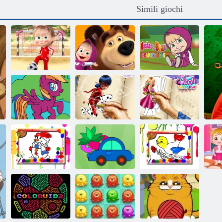
Simili giochi
Cartoon giochi
Libro da
di calcio per
Masha e l'Orso:
colorare Masha
bambini
Prati
e l'orso
My Little Pony:
Libro da
Libro da
Libro Dotted
colorare di
colorare
Girl Coloring
bambole
Ba
Libro da
u
colorare
Il mio libro da
Uccelli da
invernale
colorare
colorare