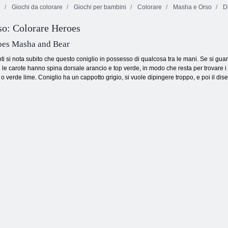
i
Giochi da colorare
Giochi per bambini
Colorare
Masha e Orso
Di
o: Colorare Heroes
Octopus
Coloruid 2
Abbracci
Kitty Playful
oes Masha and Bear
 si nota subito che questo coniglio in possesso di qualcosa tra le mani. Se si guard
e carote hanno spina dorsale arancio e top verde, in modo che resta per trovare i co
o verde lime. Coniglio ha un cappotto grigio, si vuole dipingere troppo, e poi il di