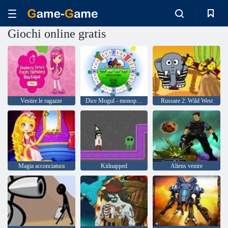
Giochi online gratis
Vestire le ragazze
Dice Mogul - monopolio
Russare 2: Wild West
Magia acconciatura
Kidnapped
Aliens venire