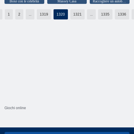
Boxe con le celebrità
Massey Casa
Raccogliere un autobus a due piani
1
2
...
1319
1320
1321
...
1335
1336
Giochi online