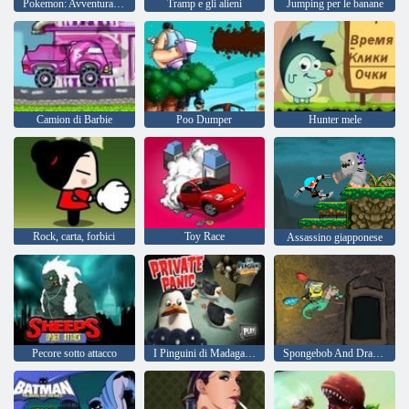
Pokemon: Avventura di Pikachu
Tramp e gli alieni
Jumping per le banane
Camion di Barbie
Poo Dumper
Hunter mele
Rock, carta, forbici
Toy Race
Assassino giapponese
Pecore sotto attacco
I Pinguini di Madagascar: Preda al panico
Spongebob And Dragons