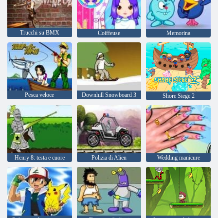
Trucchi su BMX
Coiffeuse
Memorina
Pesca veloce
Downhill Snowboard 3
Shore Siege 2
Henry 8: testa e cuore
Polizia di Alien
Wedding manicure