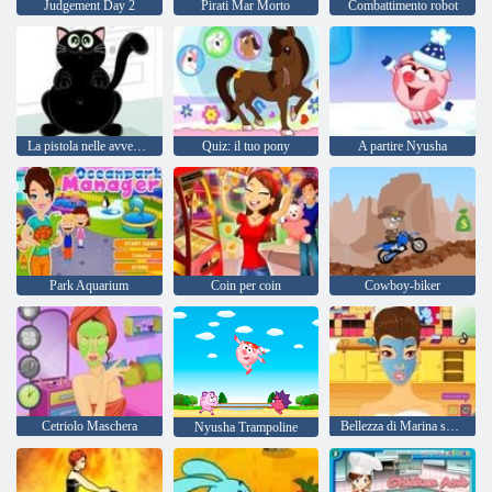
Judgement Day 2
Pirati Mar Morto
Combattimento robot
La pistola nelle avventure della cucina
Quiz: il tuo pony
A partire Nyusha
Park Aquarium
Coin per coin
Cowboy-biker
Cetriolo Maschera
Bellezza di Marina segreti
Nyusha Trampoline