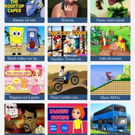
Batman sul tetto
Molestia
Piante contro insetti
Beach volley con Sponge Bob
Salto divertente
Topolino: Trovare una stella
Ragazza con il gelato
Pazzo Guidare una moto
Mario BMXe