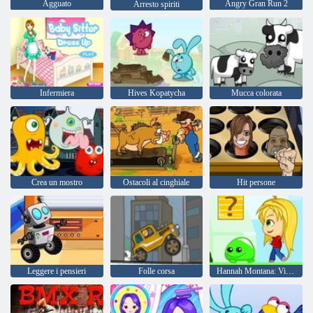
Agguato
Angry Gran Run 2
Arresto spiriti
Infermiera
Hives Kopatycha
Mucca colorata
Crea un mostro
Ostacoli al cinghiale
Hit persone
Leggere i pensieri
Folle corsa
Hannah Montana: Viaggio