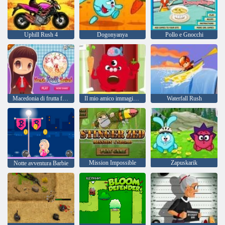
Uphill Rush 4
Dogonyanya
Pollo e Gnocchi
Macedonia di frutta fresca
Il mio amico immaginario
Waterfall Rush
Mission Impossible
Zapuskarik
Notte avventura Barbie