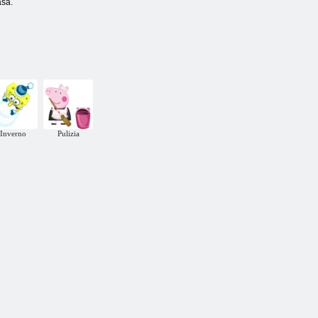
asa.
Inverno
Pulizia