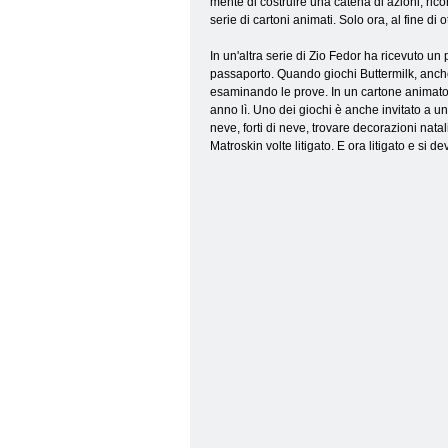
mente di costruire una catena di azioni, rico
serie di cartoni animati. Solo ora, al fine di
In un'altra serie di Zio Fedor ha ricevuto u
passaporto. Quando giochi Buttermilk, anche v
esaminando le prove. In un cartone animato 
anno lì. Uno dei giochi è anche invitato a un
neve, forti di neve, trovare decorazioni nata
Matroskin volte litigato. E ora litigato e si de