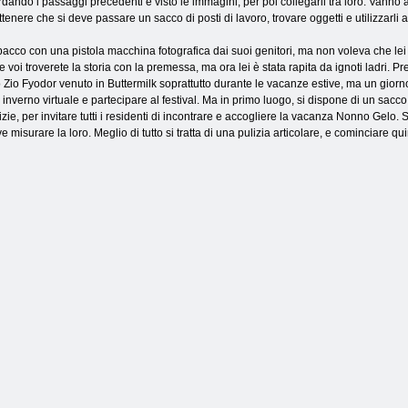
rdando i passaggi precedenti e visto le immagini, per poi collegarli tra loro. Vanno a
 ottenere che si deve passare un sacco di posti di lavoro, trovare oggetti e utilizzarli 
n pacco con una pistola macchina fotografica dai suoi genitori, ma non voleva che l
oi troverete la storia con la premessa, ma ora lei è stata rapita da ignoti ladri. Pr
Zio Fyodor venuto in Buttermilk soprattutto durante le vacanze estive, ma un giorno
 inverno virtuale e partecipare al festival. Ma in primo luogo, si dispone di un sacco
lizie, per invitare tutti i residenti di incontrare e accogliere la vacanza Nonno Gelo.
ve misurare la loro. Meglio di tutto si tratta di una pulizia articolare, e cominciare qui