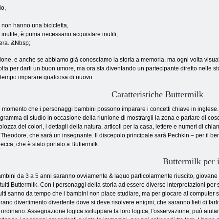
gio,
 non hanno una bicicletta,
nutile, è prima necessario acquistare inutili,
mera. &Nbsp;
zione, e anche se abbiamo già conosciamo la storia a memoria, ma ogni volta visual
volta per darti un buon umore, ma ora sta diventando un partecipante diretto nelle s
so tempo imparare qualcosa di nuovo.
Caratteristiche Buttermilk
 momento che i personaggi bambini possono imparare i concetti chiave in inglese. I
gramma di studio in occasione della riunione di mostrargli la zona e parlare di cose 
olozza dei colori, i dettagli della natura, articoli per la casa, lettere e numeri di 
 Theodore, che sarà un insegnante. Il discepolo principale sarà Pechkin – per il be
zecca, che è stato portato a Buttermilk.
Buttermilk per i
ambini da 3 a 5 anni saranno ovviamente & laquo particolarmente riuscito, giovane
tuiti Buttermilk. Con i personaggi della storia ad essere diverse interpretazioni per s
lti sanno da tempo che i bambini non piace studiare, ma per giocare al computer s
irano divertimento divertente dove si deve risolvere enigmi, che saranno lieti di far
 ordinario. Assegnazione logica sviluppare la loro logica, l'osservazione, può aiutar