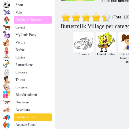
cortile non dimenti
Sport
Volo
(Total 10
Giochi per Ragazze
Buttermilk Village per catego
Cavalli
My Little Pony
Vestire
Barbie
Colorare
Giochi online
Gioch
Cucina
bambin
an
Parrucchiere
Colorare
Trucco
Congelato
Blocchi colorati
Dinosauri
Avventura
Giochi per due
Acqua e Fuoco