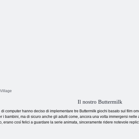
 Village
Il nostro Buttermilk
o di computer hanno deciso di implementare tre Buttermilk giochi basato sul film omo
per i bambini, ma di sicuro anche gli adulti come, ancora una volta immergersi nelle
o, erano così felici a guardare la serie animata, sinceramente ridere notevole repli