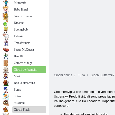
Minecraft
Baby Hazel
Giochi di cartoni
Didattici
Spongebob
Fattoria
Transformers
Saetta McQueen
Ben 10
Camera di fuga
Giochi per bambini
Giochi online
Tutto
Giochi Buttermilk
Mario
Bob la lumachina
Sonic
Che meraviglia che i creatori di divertiment
Sciare
Uspensky. Prodotti virtuali sono progettati 
Pallino genere, e lo zio Theodore. Dopo tutt
Missioni
conoscere:
Giochi Flash
l'esistenza del sandwich destra,