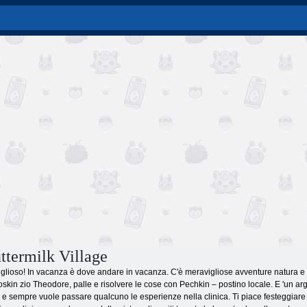
ttermilk Village
iglioso! In vacanza è dove andare in vacanza. C'è meravigliose avventure natura e d
roskin zio Theodore, palle e risolvere le cose con Pechkin – postino locale. E 'un 
, e sempre vuole passare qualcuno le esperienze nella clinica. Ti piace festeggiar