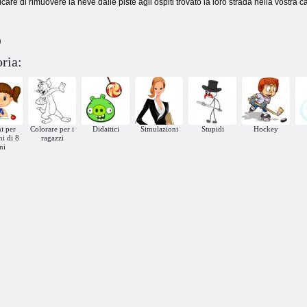
care di rimuovere la neve dalle piste agli ospiti trovato la loro strada nella vostra c
)
ria:
i per
Colorare per i
Didattici
Simulazioni
Stupidi
Hockey
i di 8
ragazzi
ni