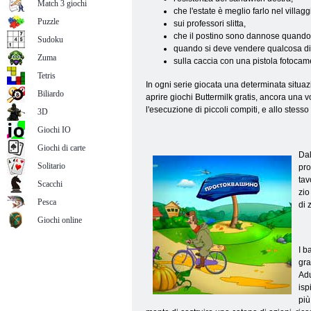
Match 3 giochi
che l'estate è meglio farlo nel villag
Puzzle
sui professori slitta,
che il postino sono dannose quando
Sudoku
quando si deve vendere qualcosa di i
Zuma
sulla caccia con una pistola fotoca
Tetris
In ogni serie giocata una determinata situa
Biliardo
aprire giochi Buttermilk gratis, ancora una 
l'esecuzione di piccoli compiti, e allo stes
3D
Giochi IO
Giochi di carte
Dal
Solitario
pro
tav
Scacchi
zio
Pesca
di 
Giochi online
I b
gra
Adu
isp
più