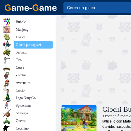
Bubble
Mahjong
Logica
Giochi per ragazzi
Serbatoi
Tiro
Corsa
Zombie
Avventura
Calcio
Lego NinjaGo
Spiderman
Giochi Bu
Strategia
Il cottage è merav
Guerra
latticello con Mat
è avido, nascosto
Cecchino