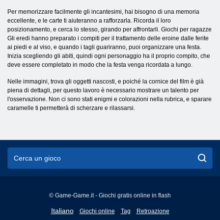
Per memorizzare facilmente gli incantesimi, hai bisogno di una memoria
eccellente, e le carte ti aiuteranno a rafforzarla. Ricorda il loro
posizionamento, e cerca lo stesso, girando per affrontarli. Giochi per ragazze
Gli eredi hanno preparato i compiti per il trattamento delle eroine dalle ferite
ai piedi e al viso, e quando i tagli guariranno, puoi organizzare una festa.
Inizia scegliendo gli abiti, quindi ogni personaggio ha il proprio compito, che
deve essere completato in modo che la festa venga ricordata a lungo.
Nelle immagini, trova gli oggetti nascosti, e poiché la cornice del film è già
piena di dettagli, per questo lavoro è necessario mostrare un talento per
l'osservazione. Non ci sono stati enigmi e colorazioni nella rubrica, e sparare
caramelle ti permetterà di scherzare e rilassarsi.
© Game-Game.it - Giochi gratis online in flash
English
Italiano
Giochi online
Tag
Retroazione