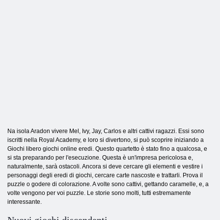
Na isola Aradon vivere Mel, Ivy, Jay, Carlos e altri cattivi ragazzi. Essi sono
iscritti nella Royal Academy, e loro si divertono, si può scoprire iniziando a
Giochi libero giochi online eredi. Questo quartetto è stato fino a qualcosa, e
si sta preparando per l'esecuzione. Questa è un'impresa pericolosa e,
naturalmente, sarà ostacoli. Ancora si deve cercare gli elementi e vestire i
personaggi degli eredi di giochi, cercare carte nascoste e trattarli. Prova il
puzzle o godere di colorazione. A volte sono cattivi, gettando caramelle, e, a
volte vengono per voi puzzle. Le storie sono molti, tutti estremamente
interessante.
Nuovi giochi discendenti