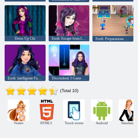
Dress Up Chi
Eredi: Escape from Lost Island
Eredi: Preparazione per una festa in Auradone
Eredi: intelligente Fashion
Discendenti 3 Game di piastrelle per pianoforte
(Total 10)
Vestire
HTML5
Touch screen
Android
Simulazioni