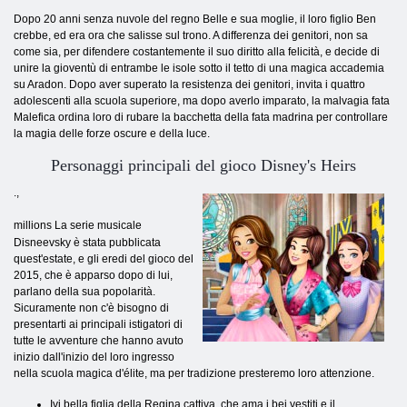
Dopo 20 anni senza nuvole del regno Belle e sua moglie, il loro figlio Ben
crebbe, ed era ora che salisse sul trono. A differenza dei genitori, non sa
come sia, per difendere costantemente il suo diritto alla felicità, e decide di
unire la gioventù di entrambe le isole sotto il tetto di una magica accademia
su Aradon. Dopo aver superato la resistenza dei genitori, invita i quattro
adolescenti alla scuola superiore, ma dopo averlo imparato, la malvagia fata
Malefica ordina loro di rubare la bacchetta della fata madrina per controllare
la magia delle forze oscure e della luce.
Personaggi principali del gioco Disney's Heirs
.
,
millions La serie musicale
Disneevsky è stata pubblicata
quest'estate, e gli eredi del gioco del
2015, che è apparso dopo di lui,
parlano della sua popolarità.
Sicuramente non c'è bisogno di
presentarti ai principali istigatori di
tutte le avventure che hanno avuto
inizio dall'inizio del loro ingresso
nella scuola magica d'élite, ma per tradizione presteremo loro attenzione.
Ivi bella figlia della Regina cattiva, che ama i bei vestiti e il