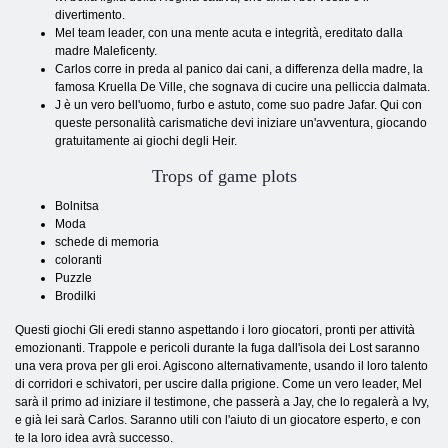
divertimento.
Mel team leader, con una mente acuta e integrità, ereditato dalla
madre Maleficenty.
Carlos corre in preda al panico dai cani, a differenza della madre, la
famosa Kruella De Ville, che sognava di cucire una pelliccia dalmata.
J è un vero bell'uomo, furbo e astuto, come suo padre Jafar. Qui con
queste personalità carismatiche devi iniziare un'avventura, giocando
gratuitamente ai giochi degli Heir.
Trops of game plots
Bolnitsa
Moda
schede di memoria
coloranti
Puzzle
Brodilki
Questi giochi Gli eredi stanno aspettando i loro giocatori, pronti per attività
emozionanti. Trappole e pericoli durante la fuga dall'isola dei Lost saranno
una vera prova per gli eroi. Agiscono alternativamente, usando il loro talento
di corridori e schivatori, per uscire dalla prigione. Come un vero leader, Mel
sarà il primo ad iniziare il testimone, che passerà a Jay, che lo regalerà a Ivy,
e già lei sarà Carlos. Saranno utili con l'aiuto di un giocatore esperto, e con
te la loro idea avrà successo.