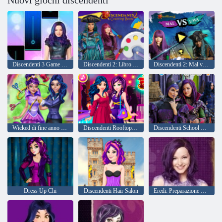
Discendenti 3 Game di piastrelle per pianoforte
Discendenti 2: Libro da colorare
Discendenti 2: Mal vs Uma
Wicked di fine anno scolastico Tailor
Discendenti Rooftop Party
Discendenti School of Secrets
Dress Up Chi
Discendenti Hair Salon
Eredi: Preparazione per una festa in Auradone