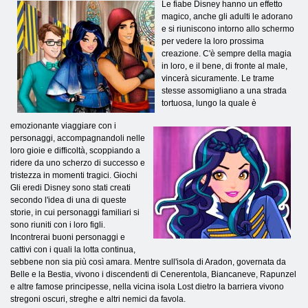
Le fiabe Disney hanno un effetto
magico, anche gli adulti le adorano
e si riuniscono intorno allo schermo
per vedere la loro prossima
creazione. C'è sempre della magia
in loro, e il bene, di fronte al male,
vincerà sicuramente. Le trame
stesse assomigliano a una strada
tortuosa, lungo la quale è
emozionante viaggiare con i
personaggi, accompagnandoli nelle
loro gioie e difficoltà, scoppiando a
ridere da uno scherzo di successo e
tristezza in momenti tragici. Giochi
Gli eredi Disney sono stati creati
secondo l'idea di una di queste
storie, in cui personaggi familiari si
sono riuniti con i loro figli.
Incontrerai buoni personaggi e
cattivi con i quali la lotta continua,
sebbene non sia più così amara. Mentre sull'isola di Aradon, governata da
Belle e la Bestia, vivono i discendenti di Cenerentola, Biancaneve, Rapunzel
e altre famose principesse, nella vicina isola Lost dietro la barriera vivono
stregoni oscuri, streghe e altri nemici da favola.